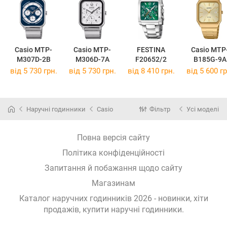
Casio MTP-
Casio MTP-
FESTINA
Casio MTP
M307D-2B
M306D-7A
F20652/2
B185G-9A
від 5 730 грн.
від 5 730 грн.
від 8 410 грн.
від 5 600 гр
Наручні годинники
Casio
Фільтр
Усі моделі
Повна версія сайту
Політика конфіденційності
Запитання й побажання щодо сайту
Магазинам
Каталог наручних годинників 2026 - новинки, хіти
продажів,
купити наручні годинники
.