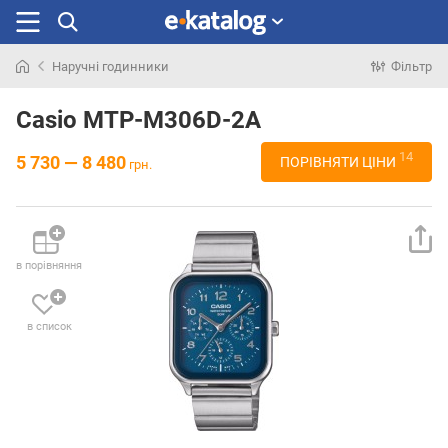
Наручні годинники
Фільтр
Шукали
раніше
Casio MTP-M306D-2A
14
5 730 — 8 480
ПОРІВНЯТИ ЦІНИ
грн.
в порівняння
в список