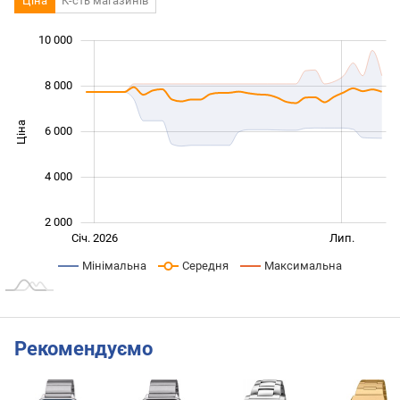
Ціна
К-сть магазинів
 000
 000
 000
 000
 000
0
10 000
8 000
Ціна
6 000
10 000
4 000
2 000
Січ. 2027
Жовт.
Лип.
Січ. 2026
Лип.
L
Мінімальна
Середня
Максимальна
Рекомендуємо