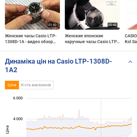
Женские часы Casio LTP-
Женские японские
CASIO
1308D-1A - видео обзор
наручные часы Casio LTP-
Kol Sa
наручных часов | Watch-
1308D-1A
Forum.RU
Динаміка цін на Casio LTP-1308D-
1A2
Ціна
К-сть магазинів
6 000
 000
 000
 000
 000
 000
 000
4 000
Ціна
1 000