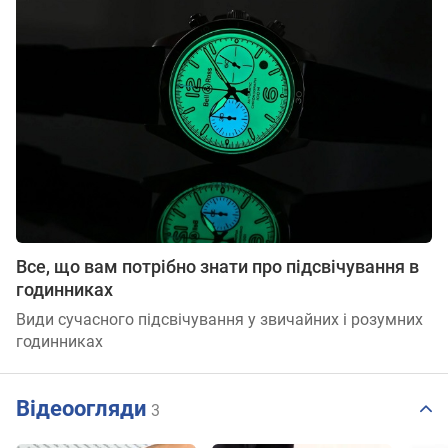
Все, що вам потрібно знати про підсвічування в
годинниках
Види сучасного підсвічування у звичайних і розумних
годинниках
Відеоогляди
3