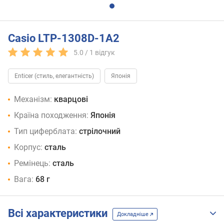
Casio LTP-1308D-1A2
5.0 /
1
відгук
Enticer (стиль, елегантність)
Японія
Механізм:
кварцові
Країна походження:
Японія
Тип циферблата:
стрілочний
Корпус:
сталь
Ремінець:
сталь
Вага:
68 г
Всі характеристики
Докладніше