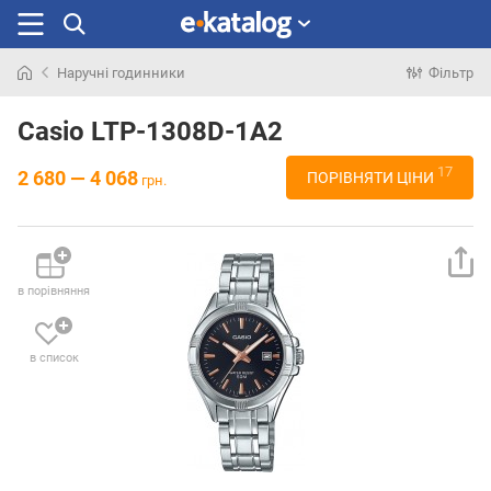
Наручні годинники
Фільтр
Шукали
раніше
Casio LTP-1308D-1A2
17
2 680 — 4 068
ПОРІВНЯТИ ЦІНИ
грн.
в порівняння
в список