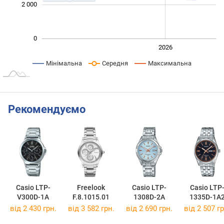
2 000
0
2024
2025
2028
2026
L
Мінімальна
Середня
Максимальна
Рекомендуємо
Casio LTP-
Freelook
Casio LTP-
Casio LTP
V300D-1A
F.8.1015.01
1308D-2A
1335D-1A
від 2 430 грн.
від 3 582 грн.
від 2 690 грн.
від 2 507 гр