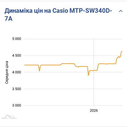
Динаміка цін на Casio MTP-SW340D-
7A
 200
 400
 600
 500
 500
 000
5 000
4 500
Середня ціна
4 000
3 400
3 500
3 000
2024
2025
2028
2026
L