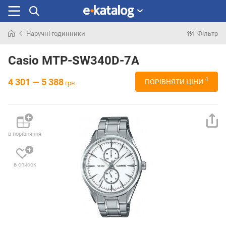
Наручні годинники
Фільтр
Шукали
раніше
Casio MTP-SW340D-7A
4
4 301 — 5 388
ПОРІВНЯТИ ЦІНИ
грн.
в порівняння
в список