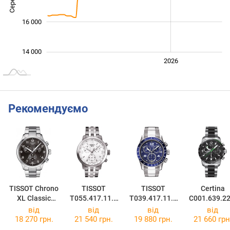
16 000
14 000
2024
2025
2028
2026
L
Рекомендуємо
TISSOT Chrono
TISSOT
TISSOT
Certina
XL Classic
T055.417.11.0
T039.417.11.0
C001.639.22
T116.617.11.0
17.00
47.02
07.02
від
від
від
від
57.01
18 270 грн.
21 540 грн.
19 880 грн.
21 660 грн