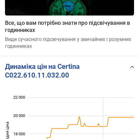
Все, що вам потрібно знати про підсвічування в
годинниках
Види сучасного підсвічування у звичайних і розумних
годинниках
Динаміка цін на Certina
C022.610.11.032.00
 000
 000
 000
 000
 000
 000
22 000
20 000
Середня ціна
18 000
14 000