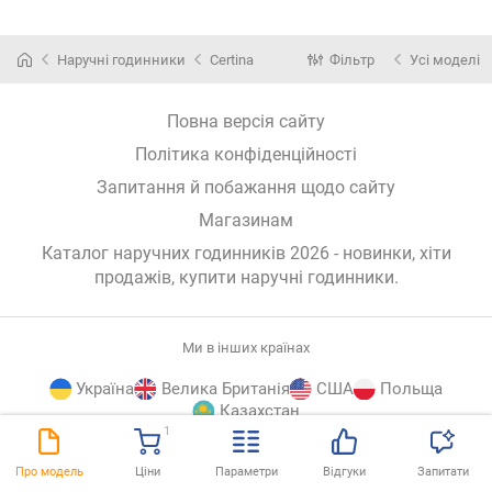
Наручні годинники
Certina
Фільтр
Усі моделі
Повна версія сайту
Політика конфіденційності
Запитання й побажання щодо сайту
Магазинам
Каталог наручних годинників 2026 - новинки, хіти
продажів,
купити наручні годинники
.
Ми в інших країнах
Україна
Велика Британія
США
Польща
Казахстан
1
E-
© E-Katalog, 2026
ВГОРУ
Про модель
Ціни
Параметри
Відгуки
Запитати
Katalog