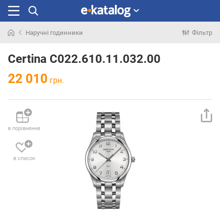
Наручні годинники
Фільтр
Шукали
раніше
Certina C022.610.11.032.00
22 010
грн.
в порівняння
в список