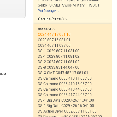
Seiko
SKMEI
Swiss Military
TISSOT
Усі бренди
Certina
(
стать
)
чоловічі
C024.447.17.051.10
C029.807.16.081.01
C034.407.11.087.00
DS-1 C029.807.11.031.00
DS-1 C029.807.11.081.02
DS-2 C024.607.11.081.02
DS-8 C033.851.44.047.00
DS-X GMT C047.452.17.081.01
рним
DS Caimano C035.410.11.037.00
DS Caimano C035.410.16.057.00
DS Caimano C035.410.44.087.00
DS Caimano C035.417.44.087.00
DS-1 Big Date C029.426.11.041.00
DS-1 Big Date C029.426.16.041.00
DS Action Diver C032.607.11.051.00
DS Powermatic 80 C038.407.16.097.00