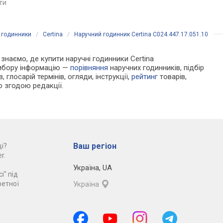
яти
порівняти
порівняти
 годинники
/
Certina
/
Наручний годинник Certina C024.447.17.051.10
и знаємо, де купити наручні годинники Certina
 вибору інформацію —
порівняння
наручних годинників, підбір
 глосарій термінів, огляди, інструкції,
рейтинг
товарів,
ю згодою редакції.
Ваш регіон
і?
r.
Україна
,
UA
і" під
ретної
Україна