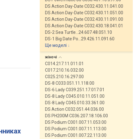
DS Action Day-Date C032.430.11.041.00
DS Action Day-Date C032.430.11.051.00
DS Action Day-Date C032.430.11.091.00
DS Action Day-Date C032.430.18.041.01
DS-2 Sea Turtle…24.607.48.051.10
DS-1 Big Date Po…29.426.11.091.60
Ще моделі
↓
жіночі
C014.217.11.011.01
C017.210.16.032.00
C025.210.16.297.00
DS-8 C033.051.11.118.00
DS-6 Lady C039.251.17.017.01
DS-8 Lady C045.010.11.051.00
DS-8 Lady C045.010.33.361.00
DS Action C032.051.44.036.00
DS PH200M C036.207.18.106.00
DS Podium C001.007.11.053.00
DS Podium C001.007.11.113.00
инниках
DS Podium C001.007.22.113.00