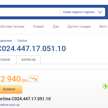
тільки наручні годинники
обутова техніка
Клімат
Дім
Дитячі товари
Авто
одинники
/
Certina
C024.447.17.051.10
ИТАННЯ
КОРИСНЕ
22 940
грн.
Купити!
ertina C024.447.17.051.10
ketime.com.ua