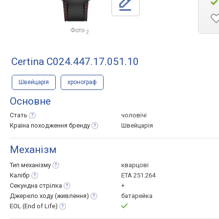
Фото
2
Certina C024.447.17.051.10
Швейцарія
хронограф
Основне
Стать
чоловічі
Країна походження
бренду
Швейцарія
Механізм
Тип
механізму
кварцові
Калібр
ETA 251.264
Секундна
стрілка
+
Джерело ходу
(живлення)
батарейка
EOL (End of
Life)