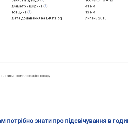
Захист від
води
100 WR / 10 ATM
Діаметр /
ширина
41 мм
Товщина
13 мм
Дата додавання на E-Katalog
липень 2015
ристики і комплектацію товару
.
ам потрібно знати про підсвічування в год