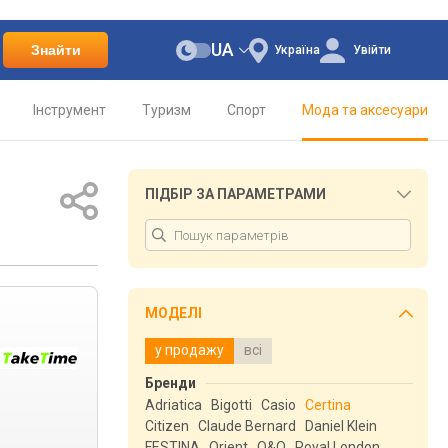
UA
Знайти
Україна
Увійти
Інструмент
Туризм
Спорт
Мода та аксесуари
ПІДБІР ЗА ПАРАМЕТРАМИ
МОДЕЛІ
у продажу
всі
Бренди
Adriatica
Bigotti
Casio
Certina
Citizen
Claude Bernard
Daniel Klein
FESTINA
Orient
Q&Q
Royal London