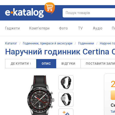
Гаджети
Комп'ютери
Фото
TV
Аудіо
П
Каталог
/
Годинники, прикраси й аксесуари
/
Годинники
/
Наручні г
Наручний годинник Certina 
ДЕ КУПИТИ
ОПИС
ВІДГУКИ
ПОСТАВИТИ ЗАП
1
C
Ta