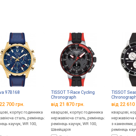
va 97B168
TISSOT T-Race Cycling
TISSOT Seas
Chronograph
Chronograp
T111.417.27.441.00
T120.417.17
22 700 грн.
від 21 870 грн.
від 22 610 
цові, корпус годинника
кварцові, корпус годинника
кварцові, ко
авіюча сталь, ремінець:
нержавіюча сталь, ремінець:
нержавіюча с
нець каучук, WR 100,
ремінець каучук, WR 100,
з каменями, 
Швейцарія
ремінець кау
Швейцарія