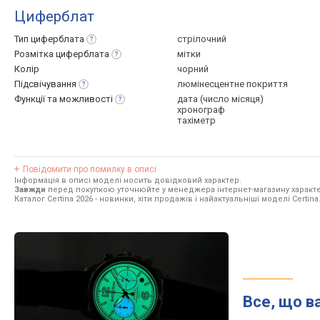
Циферблат
Тип
циферблата
стрілочний
Розмітка
циферблата
мітки
Колір
чорний
Підсвічування
люмінесцентне покриття
Функції та
можливості
дата (число місяця)
хронограф
тахіметр
Повідомити про помилку в описі
Інформація в описі моделі носить довідковий характер.
Завжди
перед покупкою уточнюйте у менеджера інтернет-магазину характе
Каталог Certina 2026
- новинки, хіти продажів і найактуальніші моделі Certina
Все, що в