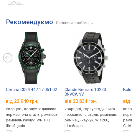
Рекомендуємо
Порівняти в таблиці
→
Certina C024.447.17.051.02
Claude Bernard 10223
Bulo
3NVCA NV
від 22 940 грн.
від 20 834 грн.
від 
кварцові, корпус годинника
кварцові, корпус годинника
квар
нержавіюча сталь, ремінець:
нержавіюча сталь, ремінець:
нерж
ремінець каучук, WR 100,
ремінець каучук, WR 200,
ремі
Швейцарія
Швейцарія
США