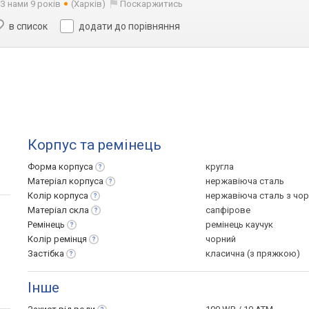
З нами 9 років
(Харків)
Поскаржитись
в список
додати до порівняння
Корпус та ремінець
Форма
корпуса
кругла
Матеріал
корпуса
нержавіюча сталь
Колір
корпуса
нержавіюча сталь з чо
Матеріал
скла
сапфірове
Ремінець
ремінець каучук
Колір
ремінця
чорний
Застібка
класична (з пряжкою)
Інше