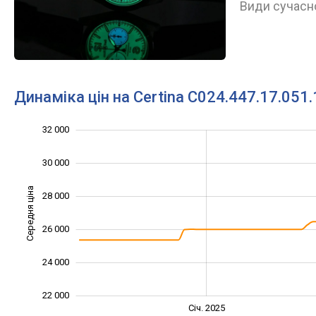
Види сучасно
Динаміка цін на Certina C024.447.17.051.
32 000
18 000
20 000
34 000
30 000
Середня ціна
28 000
22 000
26 000
24 000
22 000
Січ. 2027
Лип.
Січ. 2025
L