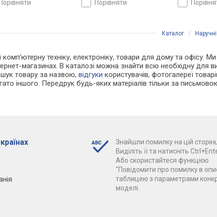
порівняти
порівняти
порівн
Каталог
/
Наручні
і комп'ютерну техніку, електроніку, товари для дому та офісу. М
нтернет-магазинах. В каталозі можна знайти всю необхідну для
ошук товару за назвою,
відгуки
користувачів, фотогалереї товарів,
агато іншого. Передрук будь-яких матеріалів тільки за письмово
 країнах
Знайшли помилку на цій сторінц
Виділіть її та натисніть Ctrl+Ente
Або скористайтеся функцією
"Повідомити про помилку в опис
анія
таблицею з параметрами конк
моделі.