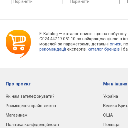
порівняти
порівняти
E-Katalog
— каталог описів і цін на побутову 
C024.447.17.051.10 за найкращою ціною в і
моделей за параметрами, детальні
описи
, п
рекомендації
експертів,
каталог брендів
і б
Про проєкт
Ми в інших
Як нам зателефонувати?
Україна
Розміщення прайс-листів
Велика Брит
Магазинам
США
Політика конфіденційності
Польща