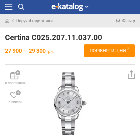
Наручні годинники
Фільтр
Шукали
раніше
Certina C025.207.11.037.00
2
27 900 — 29 300
ПОРІВНЯТИ ЦІНИ
грн.
в порівняння
в список