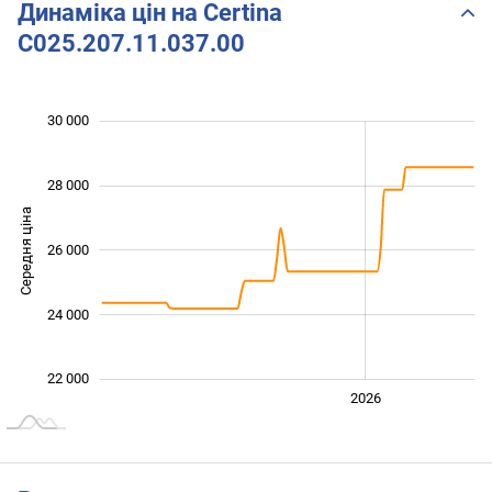
Динаміка цін на Certina
C025.207.11.037.00
 000
 000
 000
 000
 000
 000
30 000
28 000
Середня ціна
26 000
22 000
24 000
22 000
2024
2025
2028
2026
L