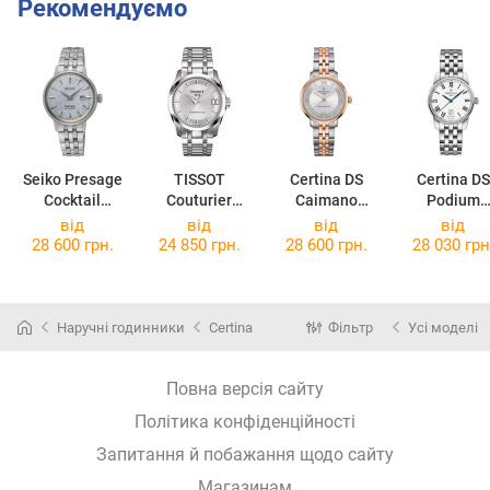
Рекомендуємо
Seiko Presage
TISSOT
Certina DS
Certina DS
Cocktail
Couturier
Caimano
Podium
SRE007J1
Powermatic 80
C035.207.22.0
C001.007.11
від
від
від
від
Lady
37.01
13.00
28 600 грн.
24 850 грн.
28 600 грн.
28 030 грн
T035.207.11.0
31.00
Наручні годинники
Certina
Фільтр
Усі моделі
Повна версія сайту
Політика конфіденційності
Запитання й побажання щодо сайту
Магазинам