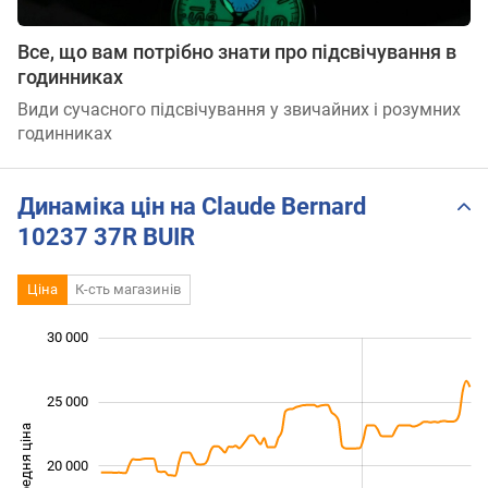
Все, що вам потрібно знати про підсвічування в
годинниках
Види сучасного підсвічування у звичайних і розумних
годинниках
Динаміка цін на Claude Bernard
10237 37R BUIR
Ціна
К-сть магазинів
 000
 000
 000
 000
 000
0
30 000
25 000
Середня ціна
20 000
14 000