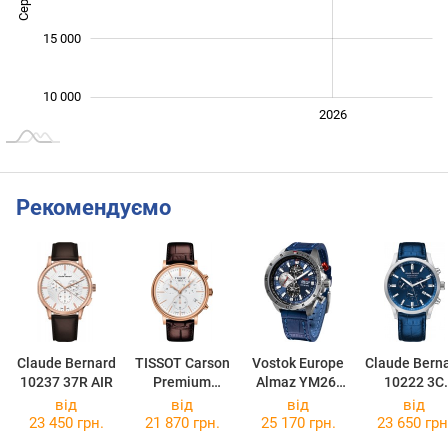
15 000
10 000
2024
2025
2028
2026
L
Рекомендуємо
Claude Bernard
TISSOT Carson
Vostok Europe
Claude Bern
10237 37R AIR
Premium
Almaz YM26-
10222 3C
Chronograph
320A652
BUIN1
від
від
від
від
T122.417.36.0
23 450 грн.
21 870 грн.
25 170 грн.
23 650 грн
11.00