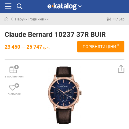
Наручні годинники
Фільтр
Шукали
раніше
Claude Bernard 10237 37R BUIR
8
23 450 — 25 747
ПОРІВНЯТИ ЦІНИ
грн.
в порівняння
в список