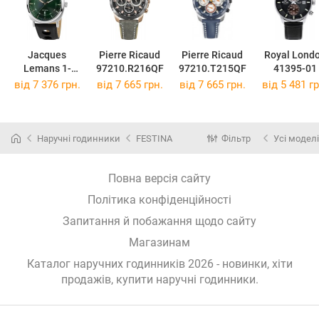
Jacques
Pierre Ricaud
Pierre Ricaud
Royal Lond
Lemans 1-
97210.R216QF
97210.T215QF
41395-01
1943J
від 7 376 грн.
від 7 665 грн.
від 7 665 грн.
від 5 481 гр
Наручні годинники
FESTINA
Фільтр
Усі моделі
Повна версія сайту
Політика конфіденційності
Запитання й побажання щодо сайту
Магазинам
Каталог наручних годинників 2026 - новинки, хіти
продажів,
купити наручні годинники
.