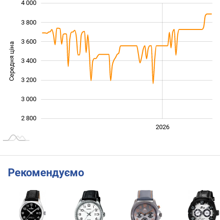
4 000
 400
 600
 200
3 800
3 600
Середня ціна
3 400
2 800
3 200
3 000
2 800
2024
2025
2028
2026
L
Рекомендуємо