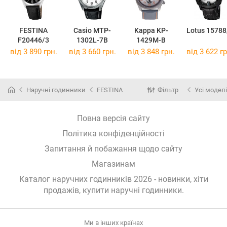
FESTINA
Casio MTP-
Kappa KP-
Lotus 15788
F20446/3
1302L-7B
1429M-B
від 3 890 грн.
від 3 660 грн.
від 3 848 грн.
від 3 622 гр
Наручні годинники
FESTINA
Фільтр
Усі моделі
Повна версія сайту
Політика конфіденційності
Запитання й побажання щодо сайту
Магазинам
Каталог наручних годинників 2026 - новинки, хіти
продажів,
купити наручні годинники
.
Ми в інших країнах