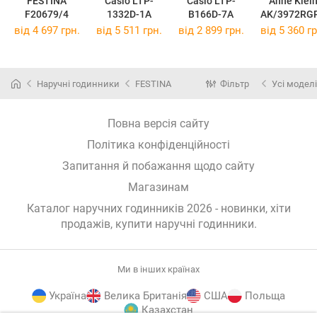
FESTINA
Casio LTP-
Casio LTP-
Anne Klei
F20679/4
1332D-1A
B166D-7A
AK/3972RG
від 4 697 грн.
від 5 511 грн.
від 2 899 грн.
від 5 360 гр
Наручні годинники
FESTINA
Фільтр
Усі моделі
Повна версія сайту
Політика конфіденційності
Запитання й побажання щодо сайту
Магазинам
Каталог наручних годинників 2026 - новинки, хіти
продажів,
купити наручні годинники
.
Ми в інших країнах
Україна
Велика Британія
США
Польща
Казахстан