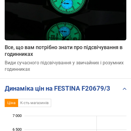
Все, що вам потрібно знати про підсвічування в
годинниках
Види сучасного підсвічування у звичайних і розумних
годинниках
Динаміка цін на FESTINA F20679/3
Ціна
К-сть магазинів
7 000
 500
 000
 500
6 500