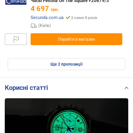
Часы Festina On The Square F20679/3
4 697
грн.
Secunda.com.ua
З нами 8 років
(Київ)
Перейти в магазин
ще
2
пропозиції
Корисні статті