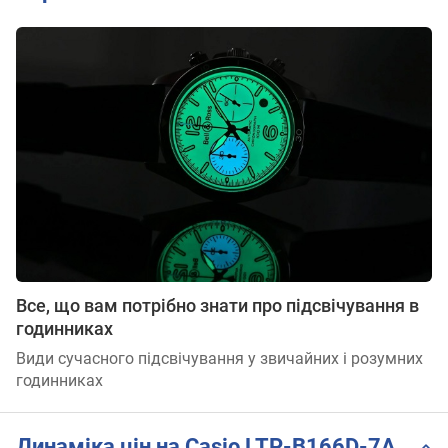
Все, що вам потрібно знати про підсвічування в
годинниках
Види сучасного підсвічування у звичайних і розумних
годинниках
Динаміка цін на Casio LTP-B166D-7A