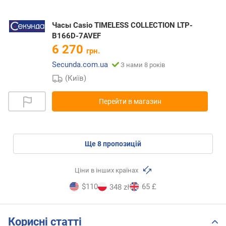
Часы Casio TIMELESS COLLECTION LTP-
B166D-7AVEF
6 270
грн.
Secunda.com.ua
З нами 8 років
(Київ)
Перейти в магазин
ще
8
пропозицій
Ціни в інших країнах
$110
65 £
348 zł
Корисні статті