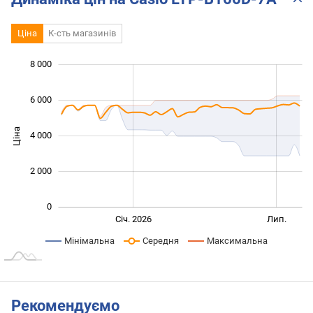
Ціна
К-сть магазинів
 000
 000
 000
 000
 000
 000
8 000
6 000
Ціна
4 000
1 000
2 000
0
Січ. 2027
Лип.
Січ. 2026
Лип.
L
Мінімальна
Середня
Максимальна
Рекомендуємо