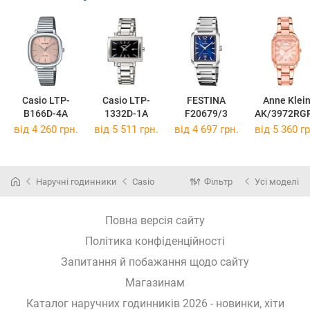
Casio LTP-
Casio LTP-
FESTINA
Anne Klei
B166D-4A
1332D-1A
F20679/3
AK/3972RG
від 4 260 грн.
від 5 511 грн.
від 4 697 грн.
від 5 360 гр
Наручні годинники
Casio
Фільтр
Усі моделі
Повна версія сайту
Політика конфіденційності
Запитання й побажання щодо сайту
Магазинам
Каталог наручних годинників 2026 - новинки, хіти