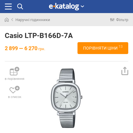
Наручні годинники
Фільтр
Шукали
раніше
Casio LTP-B166D-7A
13
2 899 — 6 270
ПОРІВНЯТИ ЦІНИ
грн.
в порівняння
в список