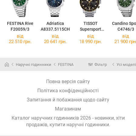
FESTINA Rive
Adriatica
TISSOT
Candino Spo
F20059/3
A8337.5115CH
Supersport
C4746/3
Chrono
від
від
від
від
T125.617.21.0
22 510 грн.
20 641 грн.
18 990 грн.
21 900 грн
51.00
Наручні годинники
FESTINA
Фільтр
Усі моделі
Повна версія сайту
Політика конфіденційності
Запитання й побажання щодо сайту
Магазинам
Каталог наручних годинників 2026 - новинки, хіти
продажів,
купити наручні годинники
.