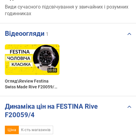
Види сучасного підсвічування у звичайних і розумних
годинниках
Відеоогляди
1
Огляд\Review Festina
Swiss Made Rive F20059/4
by Vector-D.ua
Динаміка цін на FESTINA Rive
F20059/4
Ціна
К-сть магазинів