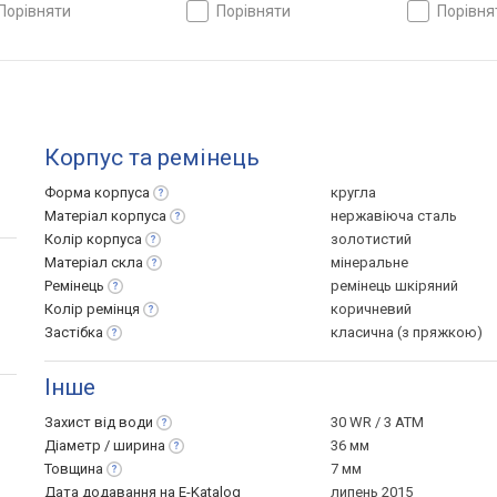
порівняти
порівняти
порівн
Корпус та ремінець
Форма
корпуса
кругла
Матеріал
корпуса
нержавіюча сталь
Колір
корпуса
золотистий
Матеріал
скла
мінеральне
Ремінець
ремінець шкіряний
Колір
ремінця
коричневий
Застібка
класична (з пряжкою)
Інше
Захист від
води
30 WR / 3 ATM
Діаметр /
ширина
36 мм
Товщина
7 мм
Дата додавання на E-Katalog
липень 2015