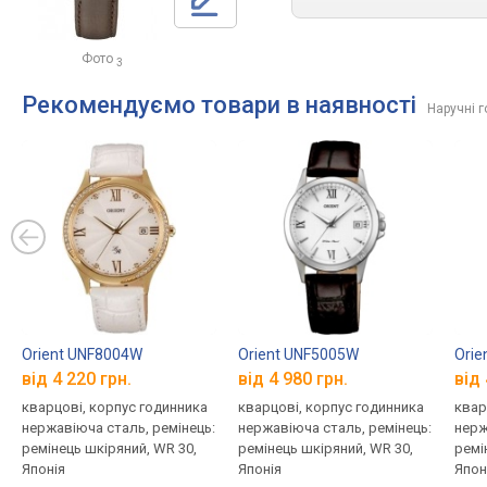
Фото
3
Рекомендуємо товари в наявності
Наручні 
Orient UNF8004W
Orient UNF5005W
Orie
від 4 220 грн.
від 4 980 грн.
від 
кварцові, корпус годинника
кварцові, корпус годинника
квар
нержавіюча сталь, ремінець:
нержавіюча сталь, ремінець:
нерж
ремінець шкіряний, WR 30,
ремінець шкіряний, WR 30,
ремі
Японія
Японія
Япон