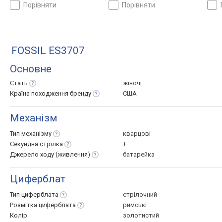
порівняти
порівняти
FOSSIL ES3707
Основне
Стать
жіночі
Країна походження
бренду
США
Механізм
Тип
механізму
кварцові
Секундна
стрілка
+
Джерело ходу
(живлення)
батарейка
Циферблат
Тип
циферблата
стрілочний
Розмітка
циферблата
римські
Колір
золотистий