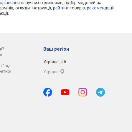
орівняння
наручних годинників, підбір моделей за
рмінів, огляди, інструкції,
рейтинг
товарів,
рекомендації
кції.
Ваш регіон
і?
r.
Україна
,
UA
і" під
ретної
Україна