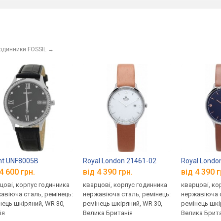
годинники FOSSIL
→
nt UNF8005B
Royal London 21461-02
Royal Londo
4 600 грн.
від 4 390 грн.
від 4 390 г
цові, корпус годинника
кварцові, корпус годинника
кварцові, ко
авіюча сталь, ремінець:
нержавіюча сталь, ремінець:
нержавіюча с
нець шкіряний, WR 30,
ремінець шкіряний, WR 30,
ремінець шкі
ія
Велика Британія
Велика Брита