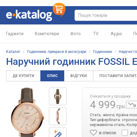
Гаджети
Комп'ютери
Фото
TV
Аудіо
П
Каталог
/
Годинники, прикраси й аксесуари
/
Годинники
/
Наручні г
Наручний годинник FOSSIL 
ДЕ КУПИТИ
ОПИС
ВІДГУКИ
ПОСТАВИТИ ЗАПИ
Очікується у продажу
4 999
грн.
Стать: жіночі; Країна по
Тип циферблата: стрілочн
нержавіюча сталь; Колір
в список
дод