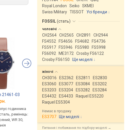
Royal London
Seiko
SKMEI
Swiss Military
TISSOT
Усі бренди
FOSSIL
(
стать
)
чоловічі
CH2564
CH2565
CH2891
CH2944
FS4552
FS4656
FS4682
FS4736
FS5917
FS5946
FS5980
FS5998
FS6092
ME3172
Crosby FS6122
Crosby FS6150
Ще моделі
↓
жіночі
CH3016
ES2362
ES2811
ES2830
ES3060
ES3077
ES3084
ES3202
ES3203
ES3204
ES3282
ES3284
n 21461-03
Pierre Ricaud 21069.9253QFZ
Pierre Ricaud 2106
ES4432
ES4433
Raquel ES5220
рн.
від 5 166 грн.
від 5 166 грн.
Raquel ES5304
рпус годинника
кварцові, корпус годинника
кварцові, корпус го
Немає в продажу
таль, ремінець:
нержавіюча сталь, ремінець:
нержавіюча сталь, р
ES3707
Ще моделі
↓
ряний, WR 30,
ремінець шкіряний, WR 30,
ремінець шкіряний, W
нія
Німеччина
Німеччина
Питання і побажання по підбору моделі →