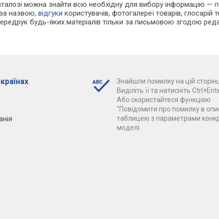
каталозі можна знайти всю необхідну для вибору інформацію —
п
 за назвою,
відгуки
користувачів, фотогалереї товарів, глосарій те
Передрук будь-яких матеріалів тільки за письмовою згодою реда
 країнах
Знайшли помилку на цій сторінц
Виділіть її та натисніть Ctrl+Ente
Або скористайтеся функцією
"Повідомити про помилку в опис
анія
таблицею з параметрами конк
моделі.