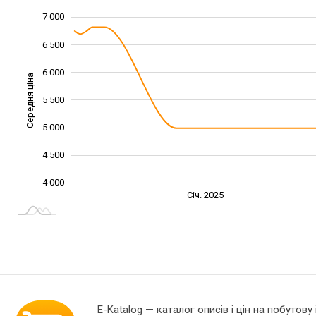
7 000
3 000
3 500
7 500
6 500
6 000
Середня ціна
5 500
4 000
5 000
4 500
4 000
Січ. 2027
Лип.
Січ. 2025
L
E-Katalog
— каталог описів і цін на побутову