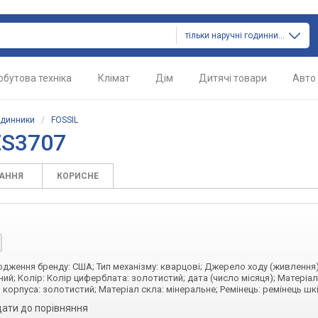
тільки наручні годинники
обутова техніка
Клімат
Дім
Дитячі товари
Авто
одинники
/
FOSSIL
ES3707
ТАННЯ
КОРИСНЕ
ходження бренду: США; Тип механізму: кварцові; Джерело ходу (живлення)
ий; Колір: Колір циферблата: золотистий; дата (число місяця); Матеріал
 корпуса: золотистий; Матеріал скла: мінеральне; Ремінець: ремінець шк
ати до порівняння