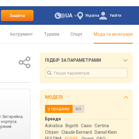
UA
Знайти
Україна
Увійти
Інструмент
Туризм
Спорт
Мода та аксесуари
ПІДБІР ЗА ПАРАМЕТРАМИ
МОДЕЛІ
у продажу
всі
: батарейка;
Бренди
 корпуса:
Adriatica
Bigotti
Casio
Certina
іряний
Citizen
Claude Bernard
Daniel Klein
FESTINA
FOSSIL
Orient
Q&Q