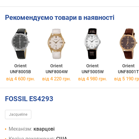
Рекомендуємо товари в наявності
Orient
Orient
Orient
Orient
UNF8005B
UNF8004W
UNF5005W
UNF8001T
від 4 600 грн.
від 4 220 грн.
від 4 980 грн.
від 5 190 гр
FOSSIL ES4293
Jacqueline
Механізм:
кварцові
Країна походження:
США