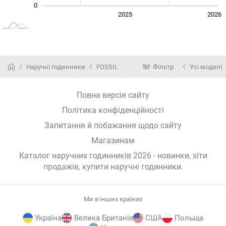
0
2024
2027
2025
2026
L
Наручні годинники
FOSSIL
Фільтр
Усі моделі
Повна версія сайту
Політика конфіденційності
Запитання й побажання щодо сайту
Магазинам
Каталог наручних годинників 2026 - новинки, хіти
продажів,
купити наручні годинники
.
Ми в інших країнах
Україна
Велика Британія
США
Польща