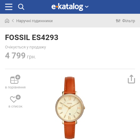
Наручні годинники
Фільтр
Шукали
раніше
FOSSIL ES4293
Очікується у продажу
4 799
грн.
в порівняння
в список