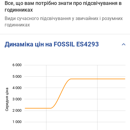
Все, що вам потрібно знати про підсвічування в
годинниках
Види сучасного підсвічування у звичайних і розумних
годинниках
Динаміка цін на FOSSIL ES4293
6 000
 000
 000
 000
5 000
4 000
Середня ціна
3 000
1 000
2 000
1 000