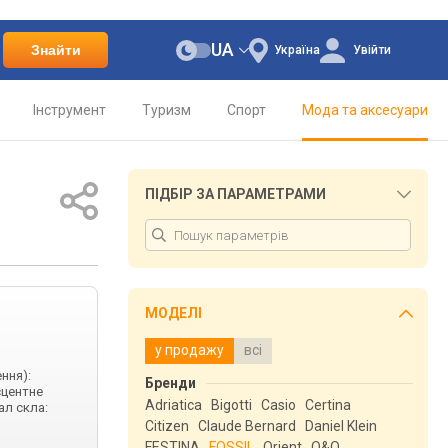
UA
Знайти
Україна
Увійти
Інструмент
Туризм
Спорт
Мода та аксесуари
ПІДБІР ЗА ПАРАМЕТРАМИ
МОДЕЛІ
у продажу
всі
ння):
Бренди
сцентне
Adriatica
Bigotti
Casio
Certina
ал скла:
Citizen
Claude Bernard
Daniel Klein
FESTINA
FOSSIL
Orient
Q&Q