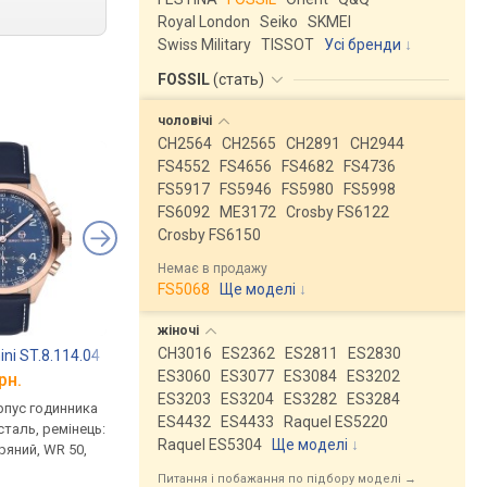
Royal London
Seiko
SKMEI
Swiss Military
TISSOT
Усі бренди
FOSSIL
(
стать
)
чоловічі
CH2564
CH2565
CH2891
CH2944
FS4552
FS4656
FS4682
FS4736
FS5917
FS5946
FS5980
FS5998
FS6092
ME3172
Crosby FS6122
Crosby FS6150
Немає в продажу
FS5068
Ще моделі
↓
жіночі
CH3016
ES2362
ES2811
ES2830
ini ST.8.114.04
Diesel DZ 4468
Diesel DZ 4411
ES3060
ES3077
ES3084
ES3202
рн.
від 4 000 грн.
від 3 900 грн.
ES3203
ES3204
ES3282
ES3284
рпус годинника
кварцові, для шульги,
кварцові, корпус го
ES4432
ES4433
Raquel ES5220
таль, ремінець:
корпус годинника
нержавіюча сталь, р
Raquel ES5304
Ще моделі
↓
ряний, WR 50,
нержавіюча сталь, ремінець:
ремінець шкіряний, W
ремінець шкіряний, WR 50,
Італія
Питання і побажання по підбору моделі →