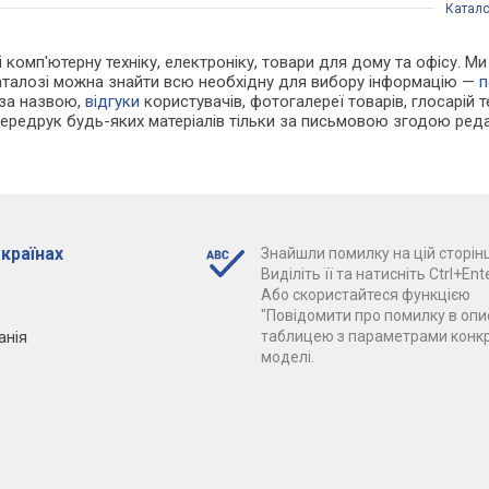
Катало
 і комп'ютерну техніку, електроніку, товари для дому та офісу. 
каталозі можна знайти всю необхідну для вибору інформацію —
п
 за назвою,
відгуки
користувачів, фотогалереї товарів, глосарій те
Передрук будь-яких матеріалів тільки за письмовою згодою реда
 країнах
Знайшли помилку на цій сторінц
Виділіть її та натисніть Ctrl+Ente
Або скористайтеся функцією
"Повідомити про помилку в опис
анія
таблицею з параметрами конк
моделі.