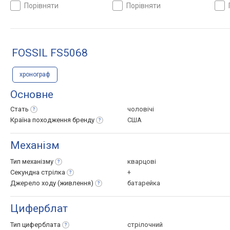
порівняти
порівняти
FOSSIL FS5068
хронограф
Основне
Стать
чоловічі
Країна походження
бренду
США
Механізм
Тип
механізму
кварцові
Секундна
стрілка
+
Джерело ходу
(живлення)
батарейка
Циферблат
Тип
циферблата
стрілочний