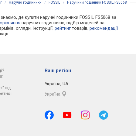
г
/
Наручні годинники
/
FOSSIL
/
Наручний годинник FOSSIL FS5068
Ми знаємо, де купити наручні годинники FOSSIL FS5068 за
орівняння
наручних годинників, підбір моделей за
рмінів, огляди, інструкції,
рейтинг
товарів,
рекомендації
кції.
Ваш регіон
і?
r.
Україна
,
UA
і" під
ретної
Україна