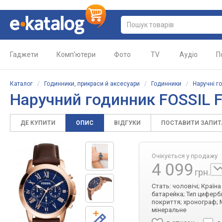
Гаджети
Комп'ютери
Фото
TV
Аудіо
П
Каталог
/
Годинники, прикраси й аксесуари
/
Годинники
/
Наручні г
Наручний годинник FOSSIL 
ДЕ КУПИТИ
ОПИС
ВІДГУКИ
ПОСТАВИТИ ЗАПИ
Очікується у продажу
4 099
грн.
Стать: чоловічі; Країн
батарейка; Тип цифербл
покриття; хронограф; 
мінеральне