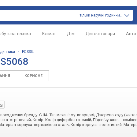
тільки наручні годинники
обутова техніка
Клімат
Дім
Дитячі товари
Авто
одинники
/
FOSSIL
FS5068
ТАННЯ
КОРИСНЕ
а походження бренду: США; Тип механізму: кварцові; Джерело ходу (живле
ата: стрілочний; Колір: Колір циферблата: синій; Підсвічування: люміне
Матеріал корпуса: нержавіюча сталь; Колір корпуса: золотистий; Матері