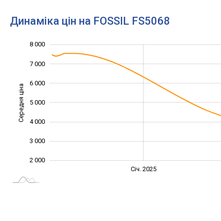
Динаміка цін на FOSSIL FS5068
8 000
1 000
9 000
0
7 000
6 000
Середня ціна
5 000
2 000
4 000
3 000
2 000
Січ. 2027
Лип.
Січ. 2025
L