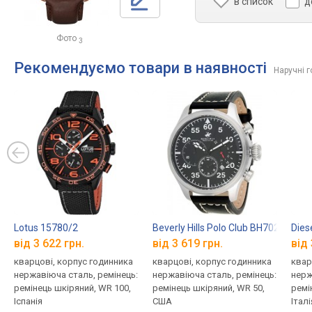
в список
д
Фото
3
Рекомендуємо товари в наявності
Наручні 
Lotus 15780/2
Beverly Hills Polo Club BH7020-02
Dies
від 3 622 грн.
від 3 619 грн.
від 
кварцові, корпус годинника
кварцові, корпус годинника
квар
нержавіюча сталь, ремінець:
нержавіюча сталь, ремінець:
нерж
ремінець шкіряний, WR 100,
ремінець шкіряний, WR 50,
ремі
Іспанія
США
Італі