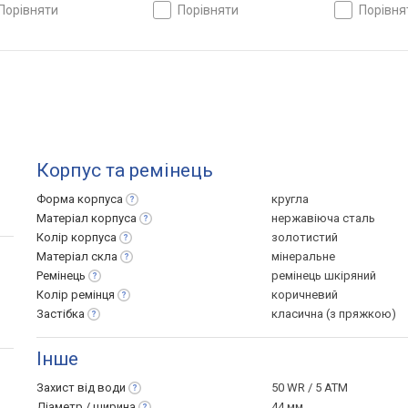
порівняти
порівняти
порівн
Корпус та ремінець
Форма
корпуса
кругла
Матеріал
корпуса
нержавіюча сталь
Колір
корпуса
золотистий
Матеріал
скла
мінеральне
Ремінець
ремінець шкіряний
Колір
ремінця
коричневий
Застібка
класична (з пряжкою)
Інше
Захист від
води
50 WR / 5 ATM
Діаметр /
ширина
44 мм