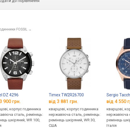
одати до порівняння
годинники FOSSIL
→
el DZ 4296
Timex TW2R26700
Sergio Tacch
3 900 грн.
від 3 881 грн.
від 4 550 г
цові, корпус годинника
кварцові, корпус годинника
кварцові, ко
авіюча сталь, ремінець:
нержавіюча сталь, ремінець:
нержавіюча с
нець шкіряний, WR 100,
ремінець шкіряний, WR 30,
ремінець шкі
я
США
Італія