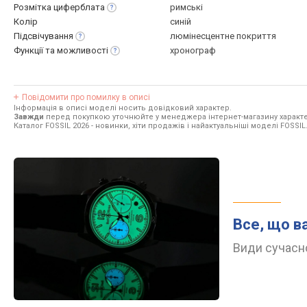
Розмітка
циферблата
римські
Колір
синій
Підсвічування
люмінесцентне покриття
Функції та
можливості
хронограф
Повідомити про помилку в описі
Інформація в описі моделі носить довідковий характер.
Завжди
перед покупкою уточнюйте у менеджера інтернет-магазину характе
Каталог FOSSIL 2026
- новинки, хіти продажів і найактуальніші моделі FOSSIL
Все, що в
Види сучасно