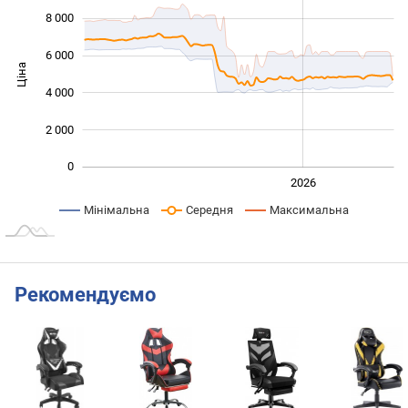
8 000
6 000
Ціна
10 000
4 000
2 000
0
2024
2025
2028
2026
L
Мінімальна
Середня
Максимальна
Рекомендуємо