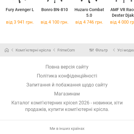
Fury Avenger L
Bonro BN-810
Huzaro Combat
AMF VR Rac
5.0
Dexter Djak
від 3 941 грн.
від 4 100 грн.
від 4 746 грн.
від 4 000 гр
Комп'ютерні крісла
FrimeCom
Фільтр
Усі моде
Повна версія сайту
Політика конфіденційності
Запитання й побажання щодо сайту
Магазинам
Каталог комп'ютерних крісел 2026 - новинки, хіти
продажів,
купити комп'ютерні крісла
.
Ми в інших країнах