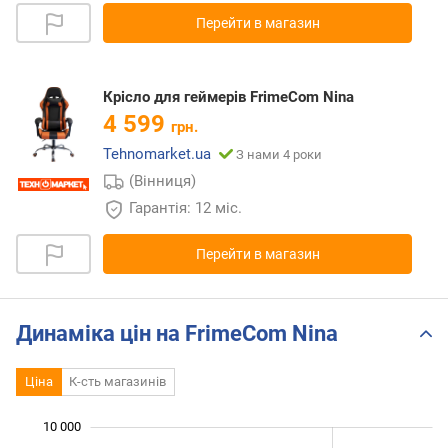
Перейти в магазин
Крісло для геймерів FrimeCom Nina
4 599
грн.
Tehnomarket.ua
З нами 4 роки
(Вінниця)
Гарантія: 12 міс.
Перейти в магазин
Динаміка цін на FrimeCom Nina
Ціна
К-сть магазинів
10 000
 000
 000
 000