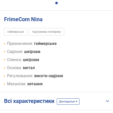
FrimeCom Nina
геймерське
підтримка попереку
Призначення:
геймерське
Сидіння:
шкірзам
Спинка:
шкірзам
Основа:
метал
Регулювання:
висоти сидіння
Механізм:
хитання
Всі характеристики
Докладніше