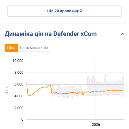
ще
20
пропозицій
Динаміка цін на Defender xCom
Ціна
К-сть магазинів
10 000
 000
 000
 000
8 000
6 000
Ціна
10 000
4 000
2 000
0
2024
2025
2028
2026
L