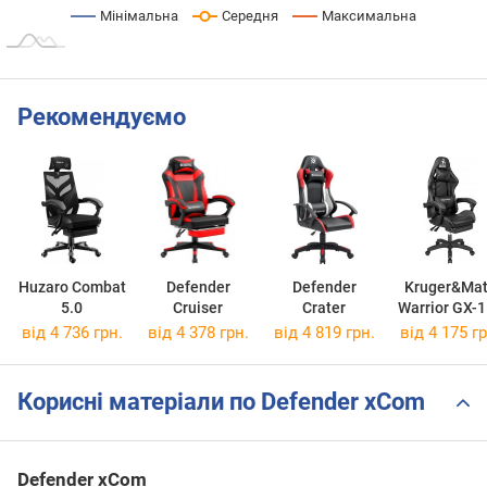
Мінімальна
Середня
Максимальна
Рекомендуємо
Huzaro Combat
Defender
Defender
Kruger&Ma
5.0
Cruiser
Crater
Warrior GX-
від 4 736 грн.
від 4 378 грн.
від 4 819 грн.
від 4 175 гр
Корисні матеріали по Defender xCom
Defender xCom