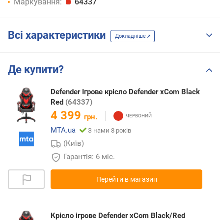
Маркування:
64337
Всі характеристики
Докладніше
Де купити?
Defender Ігрове крісло Defender xCom Black
Red
(64337)
4 399
грн.
MTA.ua
З нами 8 років
(Київ)
Гарантія: 6 міс.
Перейти в магазин
Крісло ігрове Defender xCom Black/Red