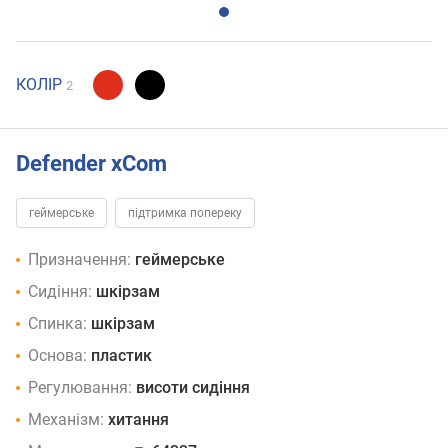
КОЛІР
2
Defender xCom
геймерське
підтримка попереку
Призначення:
геймерське
Сидіння:
шкірзам
Спинка:
шкірзам
Основа:
пластик
Регулювання:
висоти сидіння
Механізм:
хитання