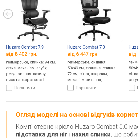
Huzaro Combat 7.9
Huzaro Combat 7.0
Huza
від 8 402 грн.
від 6 447 грн.
від 
геймерське, спинка: 94 см,
геймерське, сидіння:
гейм
сітка, механізм: anyfix,
50x49 см, тканина, спинка:
50x4
регулювання: нахилу,
72 см, сітка, шкірзам,
сітка
висоти, жорсткості
механізм: хитання,
регу
регулювання: нахилу,
порівняти
порівняти
висоти, жорсткості
Огляд моделі на основі відгуків корис
Комп'ютерне крісло Huzaro Combat 5.0 м
підставка для ніг
і
нахил спинки
, що роби