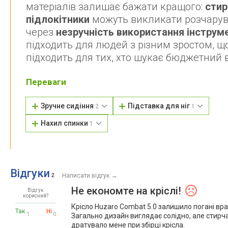
матеріалів залишає бажати кращого:
стир
підлокітники
можуть викликати розчарув
через
незручність використання інструм
підходить для людей з різним зростом, щ
підходить для тих, хто шукає бюджетний в
Переваги
Зручне сидіння
Підставка для ніг
2
1
Нахил спинки
1
Відгуки
→
2
Написати відгук
Не економте на кріслі!
Відгук
корисний?
Крісло Huzaro Combat 5.0 залишило погані вр
Так
Ні
1
0
Загально дизайн виглядає солідно, але стирча
дратувало мене при збірці крісла.