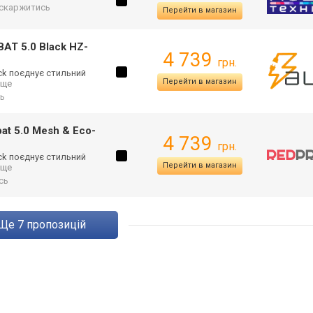
скаржитись
Перейти в магазин
AT 5.0 Black HZ-
4 739
грн.
ck поєднує стильний
Перейти в магазин
. ще
ь
t 5.0 Mesh & Eco-
4 739
грн.
ck поєднує стильний
Перейти в магазин
. ще
сь
ще
7
пропозицій