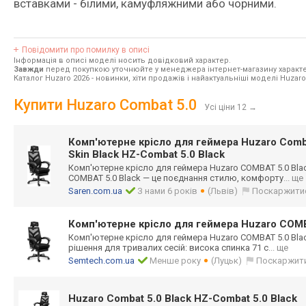
вставками - білими, камуфляжними або чорними.
Повідомити про помилку в описі
Інформація в описі моделі носить довідковий характер.
Завжди
перед покупкою уточнюйте у менеджера інтернет-магазину характе
Каталог Huzaro 2026
- новинки, хіти продажів і найактуальніші моделі Huzaro
Купити Huzaro Combat 5.0
Усі ціни 12
→
Комп'ютерне крісло для геймера Huzaro Comba
Skin Black HZ-Combat 5.0 Black
Комп'ютерне крісло для геймера Huzaro COMBAT 5.0 Blac
COMBAT 5.0 Black — це поєднання стилю, комфорту
... ще
Saren.com.ua
З нами 6 років
(Львів)
Поскаржити
Комп'ютерне крісло для геймера Huzaro COMB
Комп'ютерне крісло для геймера Huzaro COMBAT 5.0 Blac
рішення для тривалих сесій: висока спинка 71 с
... ще
Semtech.com.ua
Менше року
(Луцьк)
Поскаржит
Huzaro Combat 5.0 Black HZ-Combat 5.0 Black