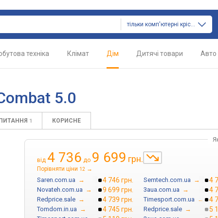
тільки комп'ютерні крісла
обутова техніка
Клімат
Дім
Дитячі товари
Авто
Combat 5.0
АПИТАННЯ
КОРИСНЕ
1
Я
4 736
9 699
грн.
від
до
Порівняти ціни
→
12
Saren.com.ua
→
4 746 грн.
Semtech.com.ua
→
4 
Novateh.com.ua
→
9 699 грн.
3aua.com.ua
→
4 
Redprice.sale
→
4 739 грн.
Timesport.com.ua
→
4 
Tomdom.in.ua
→
4 745 грн.
Redprice.sale
→
5 