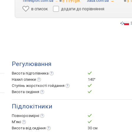
Timesport.com.ua
→
5 119 грн.
3aua.com.ua
→
5 
в список
додати до порівняння
Регулювання
Висота
підголівника
Нахил
спинки
140°
Ступінь жорсткості
гойдання
Висота
сидіння
Підлокітники
Повнорозмірні
М'які
Висота від
сидіння
30 см