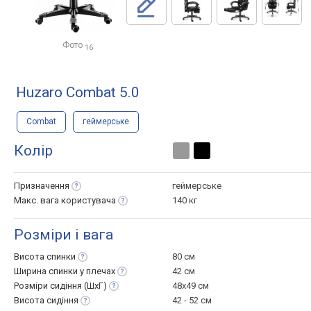
Фото
16
Huzaro Combat 5.0
Combat
геймерське
Колір
Призначення
геймерське
Макс. вага
користувача
140 кг
Розміри і вага
Висота
спинки
80 см
Ширина спинки у
плечах
42 см
Розміри сидіння
(ШхГ)
48x49 см
Висота
сидіння
42 - 52 см