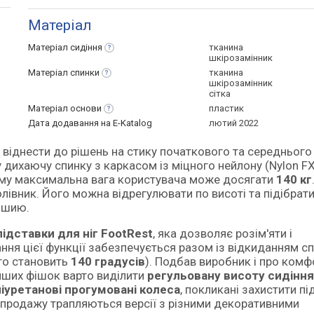
Матеріал
Матеріал
сидіння
тканина
шкірозамінник
Матеріал
спинки
тканина
шкірозамінник
сітка
Матеріал
основи
пластик
Дата додавання на E-Katalog
лютий 2022
 дихаючу спинку з каркасом із міцного нейлону (Nylon FX
ому максимальна вага користувача може досягати
140 кг
івник. Його можна відрегулювати по висоті та підібрат
 шию.
підставки для ніг FootRest
, яка дозволяє розім'яти і
ння цієї функції забезпечується разом із відкиданням с
го становить
140 градусів
). Подбав виробник і про комф
інших фішок варто виділити
регульовану висоту сидіння
іуретанові прогумовані колеса
, покликані захистити пі
 продажу трапляються версії з різними декоративними