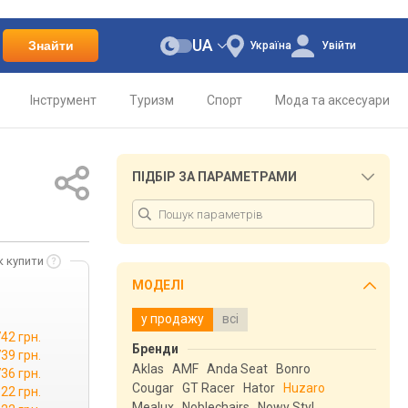
UA
Знайти
Україна
Увійти
Інструмент
Туризм
Спорт
Мода та аксесуари
ПІДБІР ЗА ПАРАМЕТРАМИ
к купити
МОДЕЛІ
у продажу
всі
742 грн.
Бренди
739 грн.
Aklas
AMF
Anda Seat
Bonro
736 грн.
Cougar
GT Racer
Hator
Huzaro
122 грн.
Mealux
Noblechairs
Nowy Styl