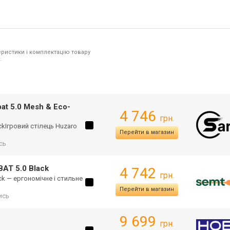
ристики і комплектацію товару
.
t 5.0 Mesh & Eco-
4 746
грн.
kІгровий стілець Huzaro
Перейти в магазин
сь
AT 5.0 Black
4 742
грн.
k — ергономічне і стильне
Перейти в магазин
ись
9 699
грн.