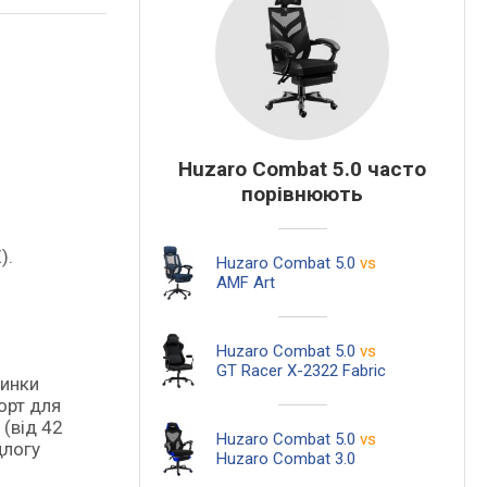
Huzaro Combat 5.0 часто
порівнюють
).
Huzaro Combat 5.0
vs
.
AMF Art
и
Huzaro Combat 5.0
vs
GT Racer X-2322 Fabric
пинки
орт для
(від 42
Huzaro Combat 5.0
vs
длогу
Huzaro Combat 3.0