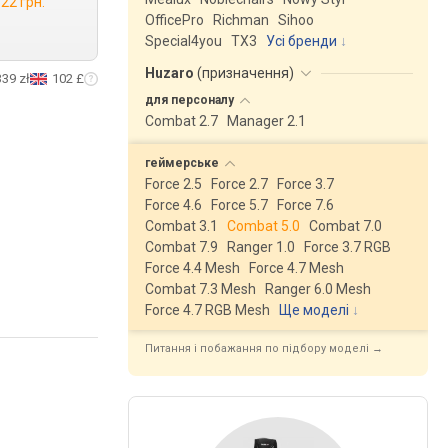
122 грн.
OfficePro
Richman
Sihoo
Special4you
ТX3
Усі бренди
Huzaro
(
призначення
)
339 zł
102 £
для
персоналу
Combat 2.7
Manager 2.1
геймерське
Force 2.5
Force 2.7
Force 3.7
Force 4.6
Force 5.7
Force 7.6
Combat 3.1
Combat 5.0
Combat 7.0
Combat 7.9
Ranger 1.0
Force 3.7 RGB
Force 4.4 Mesh
Force 4.7 Mesh
Combat 7.3 Mesh
Ranger 6.0 Mesh
Force 4.7 RGB Mesh
Ще моделі
↓
Питання і побажання по підбору моделі →