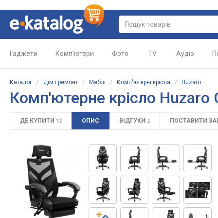
Гаджети
Комп'ютери
Фото
TV
Аудіо
П
Каталог
/
Дім і ремонт
/
Меблі
/
Комп'ютерні крісла
/
Huzaro
Комп'ютерне крісло Huzaro 
ДЕ КУПИТИ
ОПИС
ВІДГУКИ
ПОСТАВИТИ З
12
2