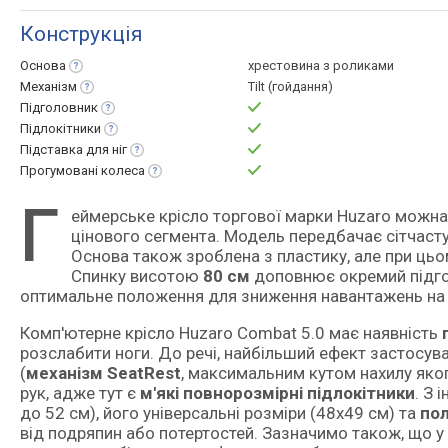
Конструкція
Основа
хрестовина з роликами
Механізм
Tilt (гойдання)
Підголовник
Підлокітники
Підставка для
ніг
Прогумовані
колеса
Г
еймерське крісло торгової марки Huzaro можна віднести до рішень на стику початкового та середнього
цінового сегмента. Модель передбачає сітчасту
Основа також зроблена з пластику, але при ць
Спинку висотою
80 см
доповнює окремий підгол
оптимальне положення для зниження навантажень на
Комп'ютерне крісло Huzaro Combat 5.0 має наявність
розслабити ноги. До речі, найбільший ефект застосува
(
механізм SeatRest
, максимальним кутом нахилу яко
рук, адже тут є
м'які повнорозмірні підлокітники
. З 
до 52 см), його універсальні розміри (48x49 см) та
пол
від подряпин або потертостей. Зазначимо також, що у