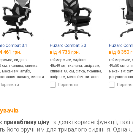
ro Combat 3.1
Huzaro Combat 5.0
Huzaro Comb
4 461 грн.
від 4 736 грн.
від 8 350 г
ерське, сидіння:
геймерське, сидіння:
геймерське, 
9 см, тканина, спинка:
48x49 см, тканина, шкірзам,
49x50 см, спи
, механізм: anyfix,
спинка: 80 см, сітка, тканина,
механізм: хи
лювання: нахилу, висоти
шкірзам, механізм: хитання,
регулювання:
регулювання: нахилу,
висоти, глиб
порівняти
порівняти
порівн
висоти, жорсткості
тувачів
ає
привабливу ціну
та деякі корисні функції, такі 
ть його зручним для тривалого сидіння. Однак, 