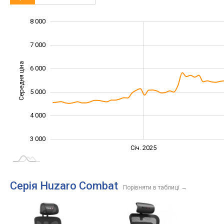
8 000
1 000
2 000
9 000
7 000
Середня ціна
6 000
3 000
5 000
4 000
3 000
Січ. 2027
Лип.
Січ. 2025
L
Серія Huzaro Combat
Порівняти в таблиці
→