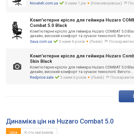
Novateh.com.ua
З нами 1 рік
(Новояворівськ)
По
Комп'ютерне крісло для геймера Huzaro COMB
Combat 5.0 Black
Комп'ютерне крісло для геймера Huzaro COMBAT 5.0 Bla
дизайн, високий комфорт та сучасні технології. Вигото
..
3aua.com.ua
З нами 6 років
(Львів)
Поскаржитис
Комп'ютерне крісло для геймера Huzaro Comba
Skin Black
Комп'ютерне крісло для геймера Huzaro COMBAT 5.0 Bla
дизайн, високий комфорт та сучасні технології. Вигото
..
Redprice.sale
З нами 6 років
(Львів)
Поскаржити
Динаміка цін на Huzaro Combat 5.0
Ціна
К-сть магазинів