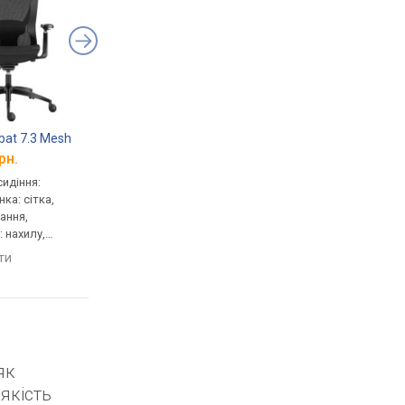
at 7.3 Mesh
Huzaro Combat 6.2 RGB
Huzaro Combat 7.6 
рн.
від 14 167 грн.
від 9 088 грн.
сидіння:
геймерське, сидіння:
геймерське, сидіння:
нка: сітка,
48x70 см, тканина, спинка:
53x58 см, тканина, сп
тання,
86 см, сітка, механізм:
80 см, тканина, механ
 нахилу,
хитання, регулювання:
хитання, регулюванн
ини, жорсткості
нахилу, висоти, жорсткості
нахилу, висоти, жорс
яти
порівняти
порівняти
як
якість