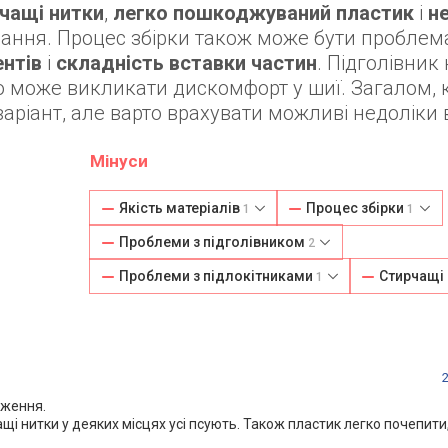
чащі нитки
,
легко пошкоджуваний пластик
і
не
ання. Процес збірки також може бути пробле
ентів
і
складність вставки частин
. Підголівник
о може викликати дискомфорт у шиї. Загалом, 
аріант, але варто врахувати можливі недоліки в
Мінуси
Якість матеріалів
Процес збірки
1
1
Проблеми з підголівником
2
Проблеми з підлокітниками
Стирчащі
1
аження.
щі нитки у деяких місцях усі псують. Також пластик легко почепити