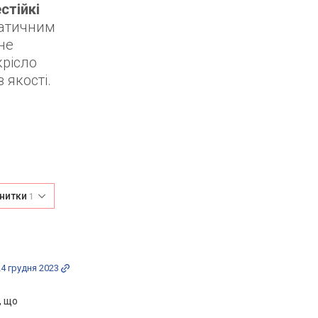
стійкі
матичним
 не
крісло
 якості.
 нитки
1
24 грудня 2023
, що