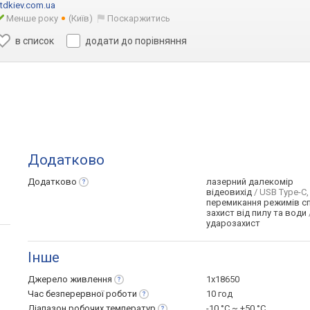
tdkiev.com.ua
Менше року
(Київ)
Поскаржитись
в список
додати до порівняння
Додатково
Додатково
лазерний далекомір
відеовихід
/ USB Type-C, 
перемикання режимів с
захист від пилу та води
ударозахист
Інше
Джерело
живлення
1x18650
Час безперервної
роботи
10 год
Діапазон робочих
температур
-10 °C ~ +50 °С