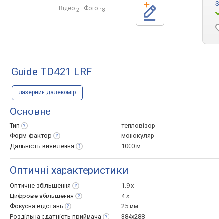
S
Відео
Фото
2
18
Guide TD421 LRF
лазерний далекомір
Основне
Тип
тепловізор
Форм-фактор
монокуляр
Дальність
виявлення
1000 м
Оптичні характеристики
Оптичне
збільшення
1.9 x
Цифрове
збільшення
4 x
Фокусна
відстань
25 мм
Роздільна здатність
приймача
384x288