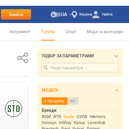
UA
Знайти
Україна
Увійти
Інструмент
Туризм
Спорт
Мода та аксесуари
ПІДБІР ЗА ПАРАМЕТРАМИ
МОДЕЛІ
у продажу
всі
Бренди
AGM
ATN
Guide
GVDA
Hikmicro
Holosun
InfiRay
Konus
Levenhuk
Nvectech
Pard
Pulsar
Sytong