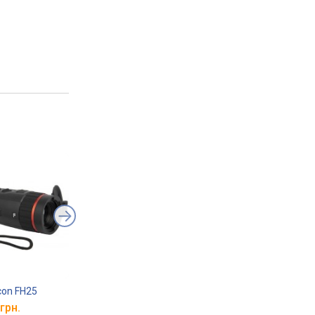
con FH25
Hikmicro Gryphon GH25
ThermTec CYCLOPS
грн.
від 45 000 грн.
від 49 999 грн.