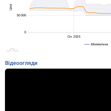
Ціна
100 000
50 000
0
Січ. 2027
Лип.
Січ. 2025
L
Мінімальна
Відеоогляди