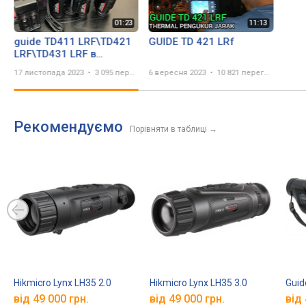
guide TD411 LRF\TD421
GUIDE TD 421 LRf
LRF\TD431 LRF в
магазине СТВОЛ
17 листопада 2023
3 095 переглядів
6 вересня 2023
10 821 перегляд
Рекомендуємо
Порівняти в таблиці
→
Hikmicro Lynx LH35 2.0
Hikmicro Lynx LH35 3.0
Guid
від 49 000 грн.
від 49 000 грн.
від 