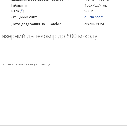
Габарити
150x75x74 мм
Вага
360 г
Офіційний сайт
guideir.com
Дата додавання на E-Katalog
січень 2024
азерний далекомір до 600 м-коду.
ристики і комплектацію товару