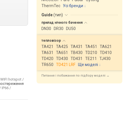
ThermTec
Усі бренди
Guide
(
тип
)
прилад нічного
бачення
DN30
DR30
DU50
тепловізор
TA421
TA425
TA431
TA451
TA621
TA631
TA651
TB430
TD210
TD410
TD420
TD430
TD431
TE211
TJ430
TR650
TD421 LRF
Ще моделі
↓
Питання і побажання по підбору моделі →
WIFI hotspot /
постереження
/ IP66 /