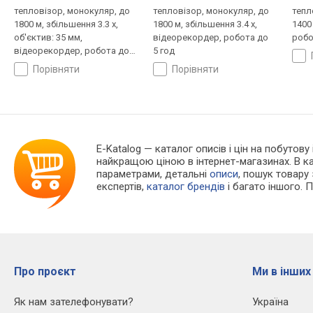
тепловізор, монокуляр, до
тепловізор, монокуляр, до
тепл
1800 м, збільшення 3.3 x,
1800 м, збільшення 3.4 x,
1400 
об'єктив: 35 мм,
відеорекордер, робота до
робо
відеорекордер, робота до
5 год
6.5 год
порівняти
порівняти
E-Katalog
— каталог описів і цін на побутову
найкращою ціною в інтернет-магазинах. В 
параметрами, детальні
описи
, пошук товару
експертів,
каталог брендів
і багато іншого. 
Про проєкт
Ми в інших
Як нам зателефонувати?
Україна