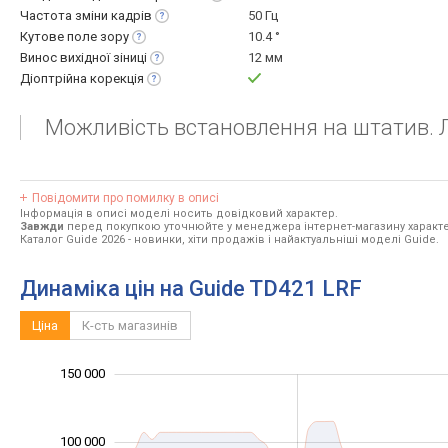
Частота зміни
кадрів
50 Гц
Кутове поле
зору
10.4 °
Винос вихідної
зіниці
12 мм
Діоптрійна
корекція
Можливість встановлення на штатив. Л
Повідомити про помилку в описі
Інформація в описі моделі носить довідковий характер.
Завжди
перед покупкою уточнюйте у менеджера інтернет-магазину характе
Каталог Guide 2026
- новинки, хіти продажів і найактуальніші моделі Guide.
Динаміка цін на Guide TD421 LRF
Ціна
К-сть магазинів
100 000
200 000
-40 000
-20 000
-50 000
20 000
40 000
150 000
100 000