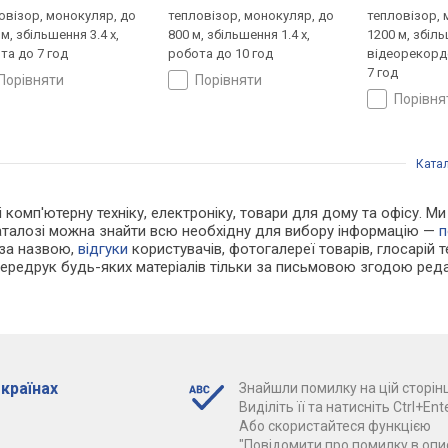
овізор, монокуляр, до
тепловізор, монокуляр, до
тепловізор, 
м, збільшення 3.4 x,
800 м, збільшення 1.4 x,
1200 м, збіль
та до 7 год
робота до 10 год
відеорекорд
7 год
порівняти
порівняти
порівн
Ката
 і комп'ютерну техніку, електроніку, товари для дому та офісу. М
каталозі можна знайти всю необхідну для вибору інформацію —
п
 за назвою,
відгуки
користувачів, фотогалереї товарів, глосарій те
Передрук будь-яких матеріалів тільки за письмовою згодою реда
 країнах
Знайшли помилку на цій сторінц
Виділіть її та натисніть Ctrl+Ente
Або скористайтеся функцією
"Повідомити про помилку в опис