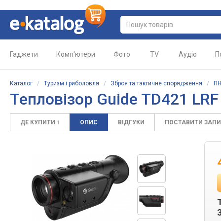
Гаджети
Комп'ютери
Фото
TV
Аудіо
П
Каталог
/
Туризм і риболовля
/
Зброя та тактичне спорядження
/
ПН
Тепловізор Guide TD421 LRF
ДЕ КУПИТИ
ОПИС
ВІДГУКИ
ПОСТАВИТИ ЗАП
1