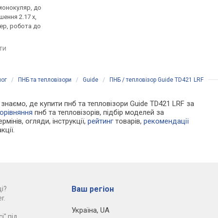
монокуляр, до
тепловізор, монокуляр, до
тепловізор, монокул
шення 2.17 x,
1200 м, збільшення 2.39 x,
2500 м, збільшення 4.8
ер, робота до
відеорекордер, робота до
відеорекордер, робо
5 год
12 год
яти
порівняти
порівняти
лог
/
ПНБ та тепловізори
/
Guide
/
ПНБ / тепловізор Guide TD421 LRF
и знаємо, де купити пнб та тепловізори Guide TD421 LRF за
орівняння
пнб та тепловізорів, підбір моделей за
рмінів, огляди, інструкції,
рейтинг
товарів,
рекомендації
кції.
Ваш регіон
і?
r.
Україна
,
UA
і" під