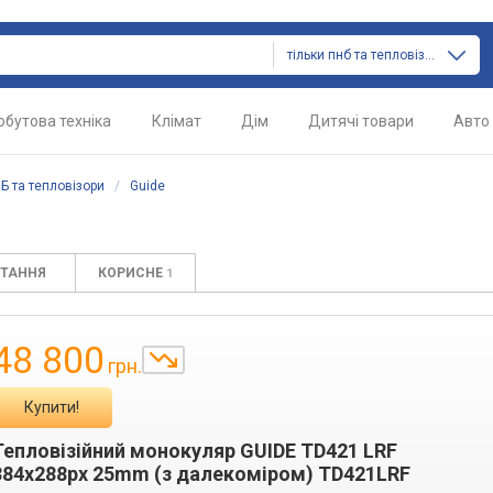
тільки пнб та тепловізори
обутова техніка
Клімат
Дім
Дитячі товари
Авто
Б та тепловізори
/
Guide
ИТАННЯ
КОРИСНЕ
1
48 800
грн.
Купити!
Тепловізійний монокуляр GUIDE TD421 LRF
384x288px 25mm (з далекоміром) TD421LRF