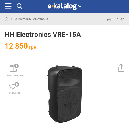
Акустичні системи
Фільтр
Шукали
раніше
HH Electronics VRE-15A
12 850
грн.
в порівняння
в список