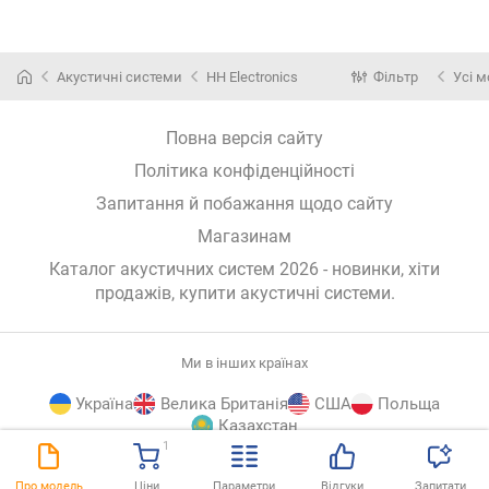
Акустичні системи
HH Electronics
Фільтр
Усі м
Повна версія сайту
Політика конфіденційності
Запитання й побажання щодо сайту
Магазинам
Каталог акустичних систем 2026 - новинки, хіти
продажів,
купити акустичні системи
.
Ми в інших країнах
Україна
Велика Британія
США
Польща
Казахстан
1
E-
© E-Katalog, 2026
ВГОРУ
Про модель
Ціни
Параметри
Відгуки
Запитати