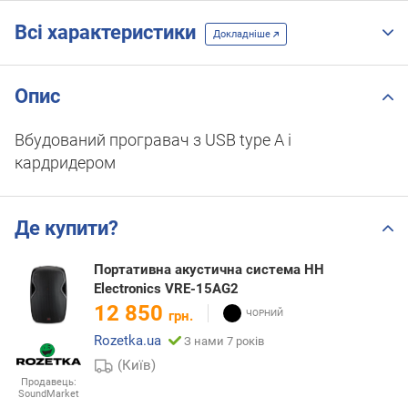
Всі характеристики
Докладніше
Опис
Вбудований програвач з USB type А і
кардридером
Де купити?
Портативна акустична система HH
Electronics VRE-15AG2
12 850
грн.
Rozetka.ua
З нами 7 років
(Київ)
Продавець:
SoundMarket