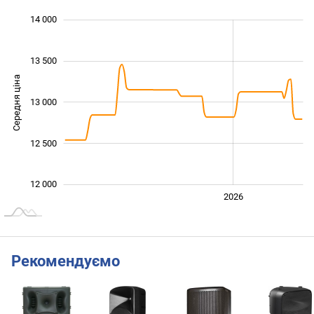
 600
 800
 200
 400
 500
 500
 000
14 000
13 500
Середня ціна
13 000
12 000
12 500
12 000
2024
2025
2028
2026
L
Рекомендуємо