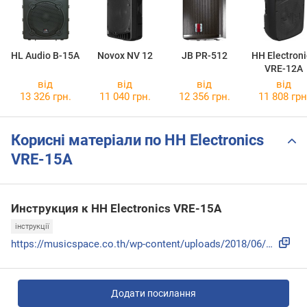
HL Audio B-15A
Novox NV 12
JB PR-512
HH Electroni
VRE-12A
від
від
від
від
13 326 грн.
11 040 грн.
12 356 грн.
11 808 грн
Корисні матеріали по HH Electronics
VRE-15A
Инструкция к HH Electronics VRE-15A
інструкції
https://musicspace.co.th/wp-content/uploads/2018/06/manual_...
Додати посилання