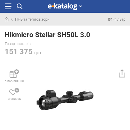
ПНБ та тепловізори
Фільтр
Шукали
раніше
Hikmicro Stellar SH50L 3.0
Товар застарів
151 375
грн.
в порівняння
в список