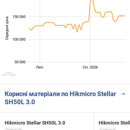
150 000
Середня ціна
100 000
100 000
50 000
Січ. 2025
Лип.
Лип.
Січ. 2026
L
Корисні матеріали по Hikmicro Stellar
SH50L 3.0
Hikmicro Stellar SH50L 3.0
Hikmicro Stel