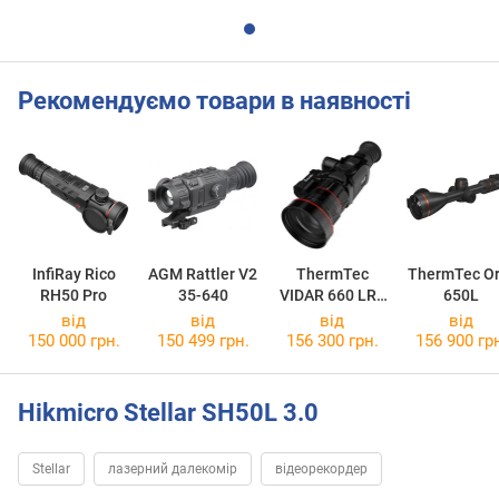
Рекомендуємо товари в наявності
InfiRay Rico
AGM Rattler V2
ThermTec
ThermTec Or
RH50 Pro
35-640
VIDAR 660 LRF
650L
2.0
від
від
від
від
150 000 грн.
150 499 грн.
156 300 грн.
156 900 гр
Hikmicro Stellar SH50L 3.0
Stellar
лазерний далекомір
відеорекордер