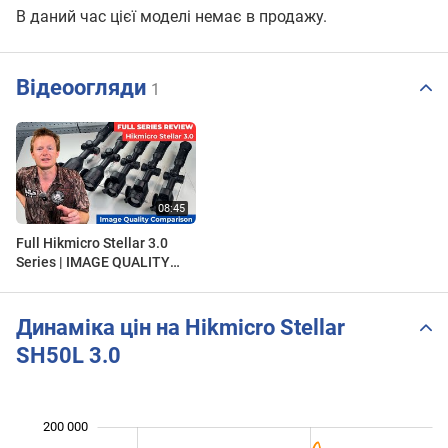
В даний час цієї моделі немає в продажу.
Відеоогляди
1
Full Hikmicro Stellar 3.0
Series | IMAGE QUALITY
COMPARISON | SH35L |
SH50L | SQ50L | SX60L
Динаміка цін на Hikmicro Stellar
SH50L 3.0
 000
 000
 000
 000
 000
 000
0
200 000