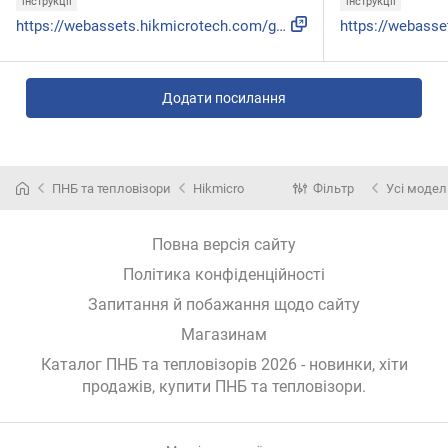
інструкції
інструкції
https://webassets.hikmicrotech.com/global/asset/b7341d59798...
Додати посилання
ПНБ та тепловізори
Hikmicro
Фільтр
Усі модел
Повна версія сайту
Політика конфіденційності
Запитання й побажання щодо сайту
Магазинам
Каталог ПНБ та тепловізорів 2026 - новинки, хіти
продажів,
купити ПНБ та тепловізори
.