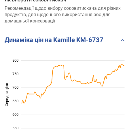
Рекомендації щодо вибору соковитискача для різних
продуктів, для щоденного використання або для
домашньої консервації
Динаміка цін на Kamille KM-6737
800
450
500
850
750
Середня ціна
700
550
650
600
550