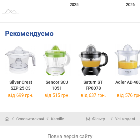
2024
2027
2025
2026
L
Рекомендуємо
Silver Crest
Sencor SCJ
Saturn ST
Adler AD 40
SZP 25 C3
1051
FP0078
від 699 грн.
від 515 грн.
від 637 грн.
від 576 грн
Соковитискачі
Kamille
Фільтр
Усі моделі
Повна версія сайту