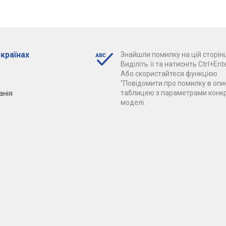
 країнах
Знайшли помилку на цій сторінц
Виділіть її та натисніть Ctrl+Ente
Або скористайтеся функцією
"Повідомити про помилку в опис
анія
таблицею з параметрами конк
моделі.