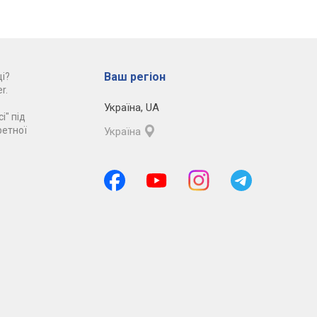
Ваш регіон
і?
r.
Україна
,
UA
і" під
ретної
Україна