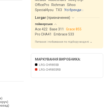
OfficePro
Richman
Sihoo
Special4you
ТX3
Усі бренди
Lorgar
(
призначення
)
геймерське
Ace 422
Base 311
Grace 855
Pro CHA41
Embrace 533
Питання і побажання по підбору моделі →
МАРКУВАННЯ ВИРОБНИКА:
LRG-CHR855B
LRG-CHR855RB
з)
воруч)
назад)