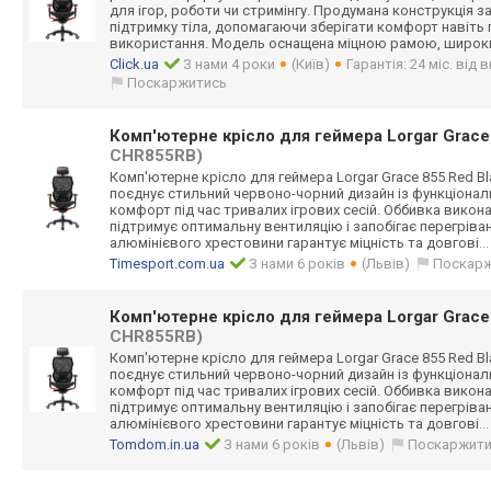
для ігор, роботи чи стримінгу. Продумана конструкція з
підтримку тіла, допомагаючи зберігати комфорт навіть 
використання. Модель оснащена міцною рамою, широк
Click.ua
З нами 4 роки
(Київ)
Гарантія: 24 міс. від
Поскаржитись
Комп'ютерне крісло для геймера Lorgar Grace
CHR855RB)
Комп'ютерне крісло для геймера Lorgar Grace 855 Red B
поєднує стильний червоно-чорний дизайн із функціонал
комфорт під час тривалих ігрових сесій. Оббивка викона
підтримує оптимальну вентиляцію і запобігає перегріва
алюмінієвого хрестовини гарантує міцність та довгові
..
Timesport.com.ua
З нами 6 років
(Львів)
Поскар
Комп'ютерне крісло для геймера Lorgar Grace
CHR855RB)
Комп'ютерне крісло для геймера Lorgar Grace 855 Red B
поєднує стильний червоно-чорний дизайн із функціонал
комфорт під час тривалих ігрових сесій. Оббивка викона
підтримує оптимальну вентиляцію і запобігає перегріва
алюмінієвого хрестовини гарантує міцність та довгові
..
Tomdom.in.ua
З нами 6 років
(Львів)
Поскаржит