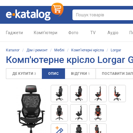
Гаджети
Комп'ютери
Фото
TV
Аудіо
П
Каталог
/
Дім і ремонт
/
Меблі
/
Комп'ютерні крісла
/
Lorgar
Комп'ютерне крісло Lorgar 
ДЕ КУПИТИ
ОПИС
ВІДГУКИ
ПОСТАВИТИ ЗА
3
1