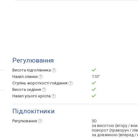
Регулювання
Висота
підголівника
Нахил
спинки
110°
Ступінь жорсткості
гойдання
Висота
сидіння
Нахил усього
крісла
Підлокітники
Регулювання
3D
за висотою (вгору / вни
поворот (праворуч / лі
за довжиною (вперед / 