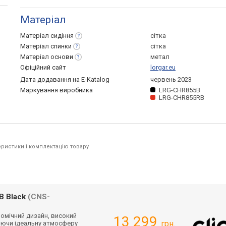
Матеріал
Матеріал
сидіння
сітка
Матеріал
спинки
сітка
Матеріал
основи
метал
Офіційний сайт
lorgar.eu
Дата додавання на E-Katalog
червень 2023
Маркування виробника
LRG-CHR855B
LRG-CHR855RB
ристики і комплектацію товару
B Black
(CNS-
номічний дизайн, високий
13 299
грн.
юючи ідеальну атмосферу