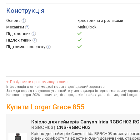
Конструкція
Основа
хрестовина з роликами
Механізм
MultiBlock
Підголовник
Підлокітники
Підтримка
попереку
Повідомити про помилку в описі
Інформація в описі моделі носить довідковий характер.
Завжди
перед покупкою уточнюйте у менеджера інтернет-магазину характе
Каталог Lorgar 2026
- новинки, хіти продажів і найактуальніші моделі Lorgar.
Купити Lorgar Grace 855
Крісло для геймерів Canyon Irida RGBCH03 RG
RGBCH03)
CNS-RGBCH03
Крісло для геймерів Canyon Irida RGBCH03 поєднує ерго
рівень комфорту та ефектне RGB-підсвічуван
ня, створ