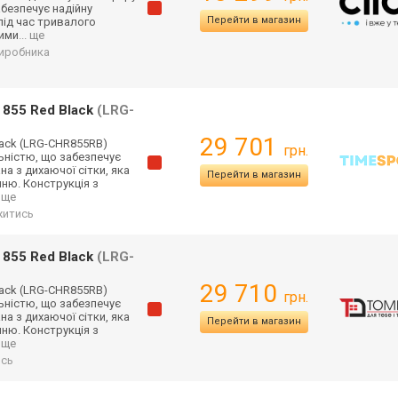
абезпечує надійну
Перейти в магазин
під час тривалого
ими
... ще
 виробника
 855 Red Black
(LRG-
29 701
lack (LRG-CHR855RB)
грн.
ьніст
ю, що забезпечує
на з дихаючої сітки, яка
Перейти в магазин
нню. Конструкція з
. ще
житись
 855 Red Black
(LRG-
29 710
lack (LRG-CHR855RB)
грн.
ьніст
ю, що забезпечує
на з дихаючої сітки, яка
Перейти в магазин
нню. Конструкція з
. ще
ись