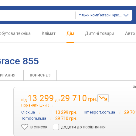
тільки комп'ютерні крісла
обутова техніка
Клімат
Дім
Дитячі товари
Авто
Grace 855
ПИТАННЯ
КОРИСНЕ
3
Я
13 299
29 710
грн.
від
до
Порівняти ціни
→
3
Click.ua
→
13 299 грн.
Timesport.com.ua
→
29 701
Tomdom.in.ua
→
29 710 грн.
в список
додати до порівняння