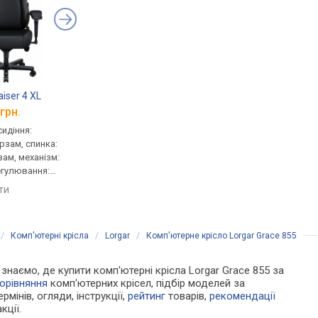
iser 4 XL
Mealux D1 Duo Air Fabric
Hator Arc 4 XXL Fabr
грн.
від 8 989 грн.
від 21 309 грн.
сидіння:
для персоналу, сидіння:
геймерське, сидіння:
ірзам, спинка:
50x50 см, тканина, спинка:
56x61.5 см, регульов
зам, механізм:
сітка, механізм: синхронний,
нахил, тканина, спинк
регулювання:
регулювання: нахилу,
82 см, тканина, механ
ти, жорсткості
висоти, глибини, жорсткості
синхронний, регулюв
яти
порівняти
порівняти
нахилу, висоти, глиби
жорсткості
/
Комп'ютерні крісла
/
Lorgar
/
Комп'ютерне крісло Lorgar Grace 855
и знаємо, де купити комп'ютерні крісла Lorgar Grace 855 за
орівняння
комп'ютерних крісел, підбір моделей за
рмінів, огляди, інструкції,
рейтинг
товарів,
рекомендації
кції.