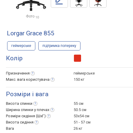
Фото
10
Lorgar Grace 855
геймерське
підтримка попереку
Колір
Призначення
геймерське
Макс. вага
користувача
150 кг
Розміри і вага
Висота
спинки
55 см
Ширина спинки у
плечах
50.5 см
Розміри сидіння
(ШхГ)
53x54 см
Висота
сидіння
51 - 57 см
Вага
26 кг