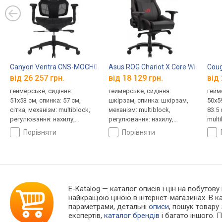
Canyon Ventra CNS-MOCH01
Asus ROG Chariot X Core Wide
Coug
від 26 257 грн.
від 18 129 грн.
від 
геймерське, сидіння:
геймерське, сидіння:
гейм
51x53 см, спинка: 57 см,
шкірзам, спинка: шкірзам,
50x5
сітка, механізм: multiblock,
механізм: multiblock,
83.5
регулювання: нахилу,
регулювання: нахилу,
mult
висоти, жорсткості
висоти, жорсткості
нахи
порівняти
порівняти
E-Katalog
— каталог описів і цін на побутову 
найкращою ціною в інтернет-магазинах. В 
параметрами, детальні
описи
, пошук товару
експертів,
каталог брендів
і багато іншого. 