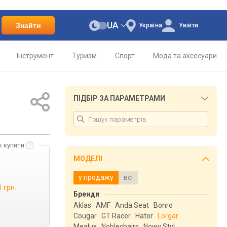
UA
Знайти
Україна
Увійти
Інструмент
Туризм
Спорт
Мода та аксесуари
ПІДБІР ЗА ПАРАМЕТРАМИ
к купити
МОДЕЛІ
у продажу
всі
 грн.
Бренди
Aklas
AMF
Anda Seat
Bonro
Cougar
GT Racer
Hator
Lorgar
Mealux
Noblechairs
Nowy Styl