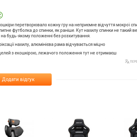
 екошкіри перетворювало кожну гру на неприємне відчуття мокрої сп
липне футболка до спинки, як раніше. Кут нахилу спинки не такий в
о на будь-якому положенні без розхитування.
 фіксації нахилу, алюмінієва рама відчувається міцно
делей з екошкірою, лежачого положення тут не отримаєш
ПЕРЕ
Додати відгук