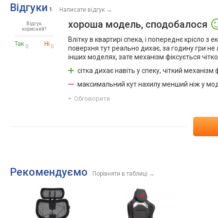
Відгуки
→
1
Написати відгук
хороша модель, сподобалося
Відгук
корисний?
Влітку в квартирі спека, і попереднє крісло з
Так
Ні
0
0
поверхня тут реально дихає, за годину гри не 
інших моделях, зате механізм фіксується чітк
сітка дихає навіть у спеку, чіткий механізм
максимальний кут нахилу менший ніж у мо
Обговорити
Рекомендуємо
Порівняти в таблиці
→