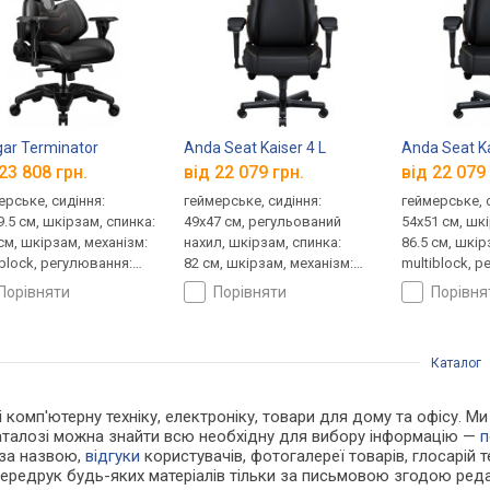
ar Terminator
Anda Seat Kaiser 4 L
Anda Seat Ka
23 808 грн.
від 22 079 грн.
від 22 079 
ерське, сидіння:
геймерське, сидіння:
геймерське, 
9.5 см, шкірзам, спинка:
49x47 см, регульований
54x51 см, шк
 см, шкірзам, механізм:
нахил, шкірзам, спинка:
86.5 см, шкір
iblock, регулювання:
82 см, шкірзам, механізм:
multiblock, 
лу, висоти, жорсткості
multiblock, регулювання:
нахилу, висо
порівняти
порівняти
порівн
нахилу, висоти, жорсткості
Каталог
і комп'ютерну техніку, електроніку, товари для дому та офісу. М
каталозі можна знайти всю необхідну для вибору інформацію —
п
 за назвою,
відгуки
користувачів, фотогалереї товарів, глосарій те
Передрук будь-яких матеріалів тільки за письмовою згодою реда