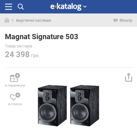
Акустичні системи
Фільтр
Шукали
раніше
Magnat Signature 503
Товар застарів
24 398
грн.
в порівняння
в список