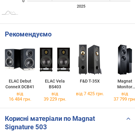
0
2024
2026
2027
2025
L
Рекомендуємо
ELAC Debut
ELAC Vela
F&D T-35X
Magnat
ConneX DCB41
BS403
Monitor
Reference 
від
від
від 7 425 грн.
від
16 484 грн.
39 229 грн.
37 799 грн
Корисні матеріали по Magnat
Signature 503