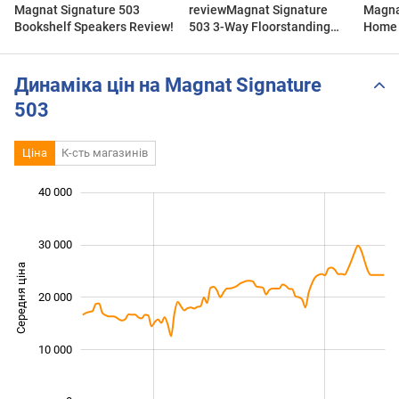
Magnat Signature 503
reviewMagnat Signature
Magna
Bookshelf Speakers Review!
503 3-Way Floorstanding
Home 
Speaker - Black (Pair)
Review
Динаміка цін на Magnat Signature
503
Ціна
К-сть магазинів
 000
 000
 000
 000
 000
 000
40 000
30 000
Середня ціна
20 000
10 000
10 000