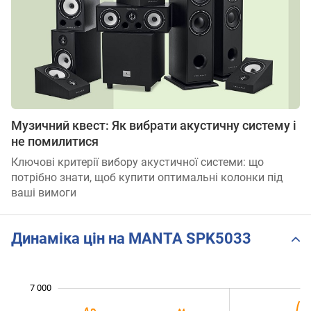
Музичний квест: Як вибрати акустичну систему і
не помилитися
Ключові критерії вибору акустичної системи: що
потрібно знати, щоб купити оптимальні колонки під
ваші вимоги
Динаміка цін на MANTA SPK5033
 500
 500
 500
 000
 000
 000
7 000