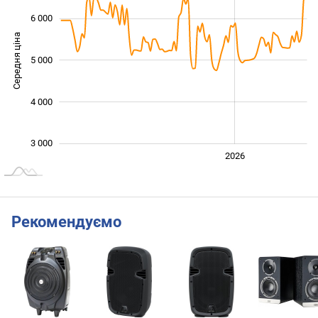
6 000
Середня ціна
5 000
3 500
4 000
3 000
2024
2025
2028
2026
L
Рекомендуємо