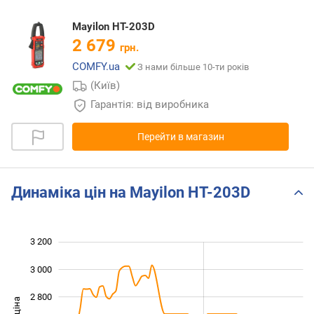
Mayilon HT-203D
2 679
грн.
COMFY.ua
З нами більше 10-ти років
(Київ)
Гарантія: від виробника
Перейти в магазин
Динаміка цін на Mayilon HT-203D
3 200
 600
 800
 400
3 000
2 800