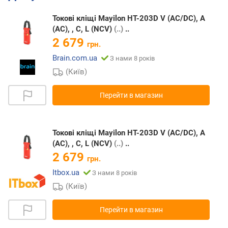
Токові кліщі Mayilon HT-203D V (AC/DC), A
(AC), , C, L (NCV)
(..)
..
2 679
грн.
Brain.com.ua
З нами 8 років
(Київ)
Перейти в магазин
Токові кліщі Mayilon HT-203D V (AC/DC), A
(AC), , C, L (NCV)
(..)
..
2 679
грн.
Itbox.ua
З нами 8 років
(Київ)
Перейти в магазин