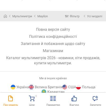
Мультиметри
Mayilon
Фільтр
Усі моделі
Повна версія сайту
Політика конфіденційності
Запитання й побажання щодо сайту
Магазинам
Каталог мультиметрів 2026 - новинки, хіти продажів,
купити мультиметри
.
Ми в інших країнах
Україна
Велика Британія
США
Польща
Казахстан
3
E-
© E-Katalog, 2026
ВГОРУ
Про модель
Ціни
Параметри
Відгуки
Запитати