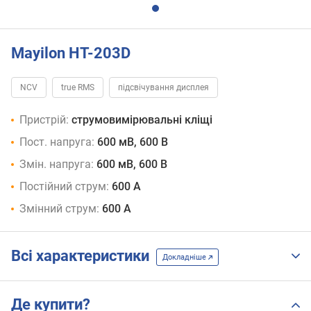
Mayilon HT-203D
NCV
true RMS
підсвічування дисплея
Пристрій:
струмовимірювальні кліщі
Пост. напруга:
600 мВ, 600 В
Змін. напруга:
600 мВ, 600 В
Постійний струм:
600 А
Змінний струм:
600 А
Всі характеристики
Докладніше
Де купити?