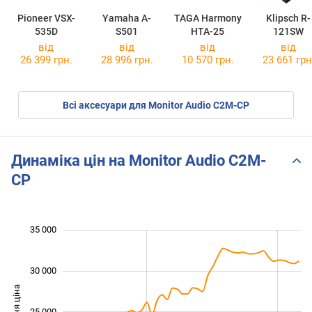
Pioneer VSX-
Yamaha A-
TAGA Harmony
Klipsch R-
535D
S501
HTA-25
121SW
від
від
від
від
26 399 грн.
28 996 грн.
10 570 грн.
23 661 грн
Всі аксесуари для Monitor Audio C2M-CP
Динаміка цін на Monitor Audio C2M-
CP
35 000
 000
 000
 000
30 000
25 000
15 000