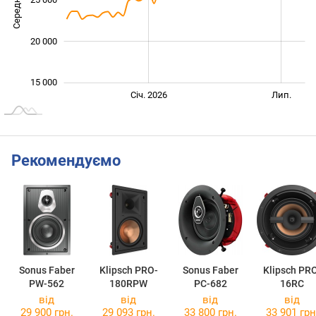
Середня ціна
20 000
15 000
Січ. 2027
Лип.
Січ. 2026
Лип.
L
Рекомендуємо
Sonus Faber
Klipsch PRO-
Sonus Faber
Klipsch PR
PW-562
180RPW
PC-682
16RC
від
від
від
від
29 900 грн.
29 093 грн.
33 800 грн.
33 901 грн