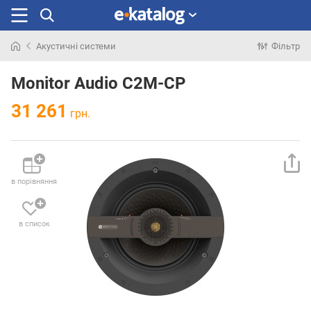
Акустичні системи
Фільтр
Шукали
раніше
Monitor Audio C2M-CP
31 261
грн.
в порівняння
в список