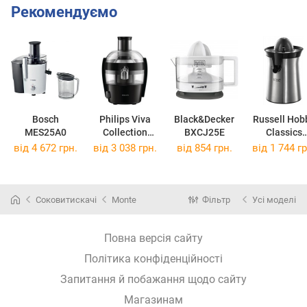
Рекомендуємо
Bosch
Philips Viva
Black&Decker
Russell Hob
MES25A0
Collection
BXCJ25E
Classics
HR1832/02
22760-56
від 4 672 грн.
від 3 038 грн.
від 854 грн.
від 1 744 гр
Соковитискачі
Monte
Фільтр
Усі моделі
Повна версія сайту
Політика конфіденційності
Запитання й побажання щодо сайту
Магазинам