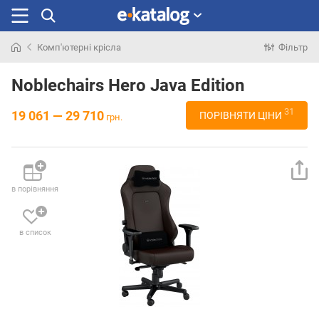
Комп'ютерні крісла
Фільтр
Шукали
раніше
Noblechairs Hero Java Edition
31
19 061 — 29 710
ПОРІВНЯТИ ЦІНИ
грн.
в порівняння
в список