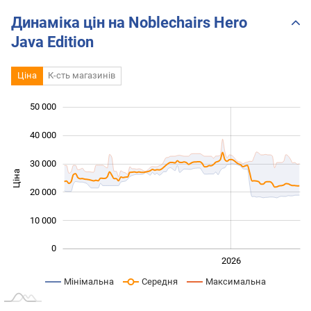
nothing
en tou
Динаміка цін на Noblechairs Hero
Java Edition
Ціна
К-сть магазинів
50 000
 000
 000
 000
40 000
30 000
Ціна
10 000
20 000
10 000
0
2024
2025
2028
2026
L
Мінімальна
Середня
Максимальна