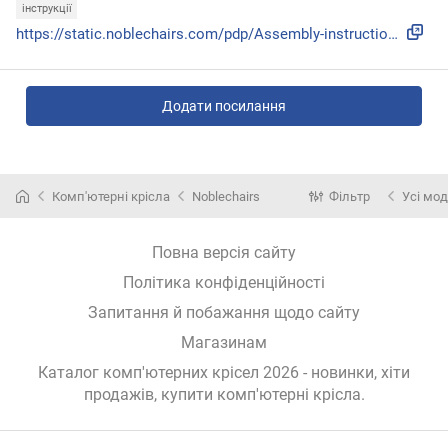
інструкції
https://static.noblechairs.com/pdp/Assembly-instructions-HE...
Додати посилання
Комп'ютерні крісла
Noblechairs
Фільтр
Усі мод
Повна версія сайту
Політика конфіденційності
Запитання й побажання щодо сайту
Магазинам
Каталог комп'ютерних крісел 2026 - новинки, хіти
продажів,
купити комп'ютерні крісла
.