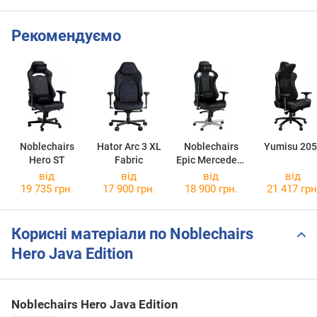
Рекомендуємо
Noblechairs
Hator Arc 3 XL
Noblechairs
Yumisu 205
Hero ST
Fabric
Epic Mercedes-
AMG Petronas
від
від
від
від
F1 Team
19 735 грн.
17 900 грн.
18 900 грн.
21 417 грн
Корисні матеріали по Noblechairs
Hero Java Edition
Noblechairs Hero Java Edition