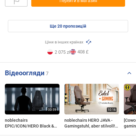
Перейти в магазин
ще
20
пропозицій
Ціни в інших країнах
408 £
2 075 zł
Відеоогляди
7
noblechairs
noblechairs HERO JAVA -
[Cowco
EPIC/ICON/HERO Black &
Gamingstuhl, aber stilvoll!
gamin
Java Edition - The best or
(Alle Details!)
JAVA E