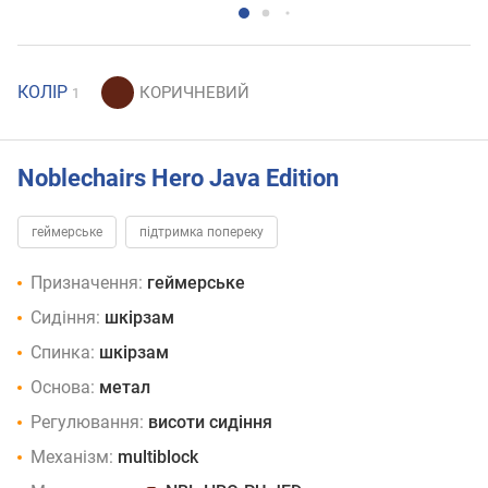
КОЛІР
1
Noblechairs Hero Java Edition
геймерське
підтримка попереку
Призначення:
геймерське
Сидіння:
шкірзам
Спинка:
шкірзам
Основа:
метал
Регулювання:
висоти сидіння
Механізм:
multiblock