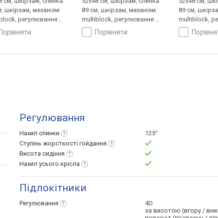
8 см, шкірзам, спинка:
52x48 см, шкірзам, спинка:
52x48 см, шк
м, шкірзам, механізм:
89 см, шкірзам, механізм:
89 см, шкірза
iblock, регулювання:
multiblock, регулювання:
multiblock, 
лу, висоти, жорсткості
нахилу, висоти, жорсткості
нахилу, висо
порівняти
порівняти
порівн
Регулювання
Нахил
спинки
125°
Ступінь жорсткості
гойдання
Висота
сидіння
Нахил усього
крісла
Підлокітники
Регулювання
4D
за висотою (вгору / вни
поворот (праворуч / лі