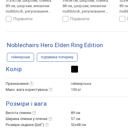
51x50 см, шкірзам, спинка:
39x58 см, шкірзам, спинка:
52x4
89 см, шкірзам, механізм:
88 см, шкірзам, механізм:
89 с
multiblock, регулювання:
multiblock, регулювання:
mult
нахилу, висоти, жорсткості
нахилу, висоти, жорсткості
нахи
порівняти
порівняти
Noblechairs Hero Elden Ring Edition
геймерське
підтримка попереку
Колір
Призначення
геймерське
Макс. вага
користувача
150 кг
Розміри і вага
Висота
спинки
89 см
Ширина спинки у
плечах
57 см
Розміри сидіння
(ШхГ)
52x48 см