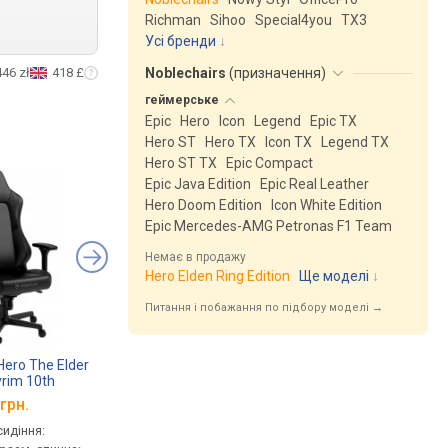
Richman
Sihoo
Special4you
ТX3
Усі бренди
446 zł
418 £
Noblechairs
(
призначення
)
геймерське
Epic
Hero
Icon
Legend
Epic TX
Hero ST
Hero TX
Icon TX
Legend TX
Hero ST TX
Epic Compact
Epic Java Edition
Epic Real Leather
Hero Doom Edition
Icon White Edition
Epic Mercedes-AMG Petronas F1 Team
Немає в продажу
Hero Elden Ring Edition
Ще моделі
↓
Питання і побажання по підбору моделі →
Hero The Elder
Yumisu 2055 Magnetic
Noblechairs Legend 
yrim 10th
Edition
Edition
грн.
від 30 130 грн.
від 30 020 грн.
сидіння:
геймерське, сидіння:
геймерське, сидіння: