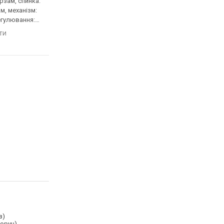
ірзам, спинка:
54x48 см, тканина, спинка:
52x48 см, шкірзам, сп
м, механізм:
87 см, тканина, механізм:
90 см, шкірзам, механ
регулювання:
multiblock, регулювання:
multiblock, регулюва
ти, жорсткості
нахилу, висоти, жорсткості
нахилу, висоти, жорс
яти
порівняти
порівняти
з)
воруч)