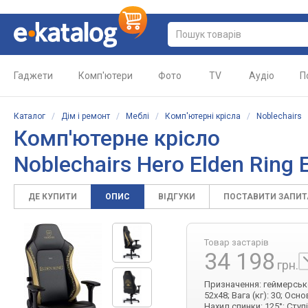
Гаджети
Комп'ютери
Фото
TV
Аудіо
П
Каталог
/
Дім і ремонт
/
Меблі
/
Комп'ютерні крісла
/
Noblechairs
Комп'ютерне крісло
Noblechairs Hero Elden Ring 
ДЕ КУПИТИ
ОПИС
ВІДГУКИ
ПОСТАВИТИ ЗАПИ
Товар застарів
34 198
грн.
Призначення: геймерське;
52x48; Вага (кг): 30; Ос
Нахил спинки: 125°; Ступ