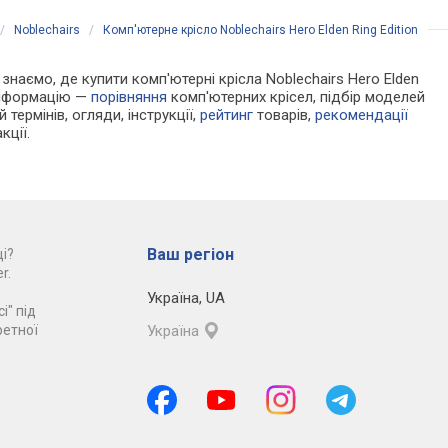
/
Noblechairs
/
Комп'ютерне крісло Noblechairs Hero Elden Ring Edition
 знаємо, де купити комп'ютерні крісла Noblechairs Hero Elden
 інформацію —
порівняння
комп'ютерних крісел, підбір моделей
 термінів, огляди, інструкції,
рейтинг
товарів,
рекомендації
кції.
Ваш регіон
і?
r.
Україна
,
UA
і" під
ретної
Україна