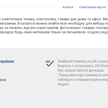
Каталог
/
Комп'ютерні крісла
і комп'ютерну техніку, електроніку, товари для дому та офісу. Ми
т-магазинах. В каталозі можна знайти всю необхідну для вибору
ару за назвою,
відгуки
користувачів, фотогалереї товарів, глосарій
Передрук будь-яких матеріалів тільки за письмовою згодою реда
 країнах
Знайшли помилку на цій сторінц
Виділіть її та натисніть Ctrl+Ente
Або скористайтеся функцією
"Повідомити про помилку в опис
анія
таблицею з параметрами конк
моделі.