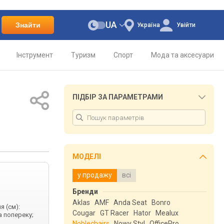
UA
Знайти
Україна
Увійти
Інструмент
Туризм
Спорт
Мода та аксесуари
ПІДБІР ЗА ПАРАМЕТРАМИ
МОДЕЛІ
у продажу
всі
Бренди
Aklas
AMF
Anda Seat
Bonro
я (см):
Cougar
GT Racer
Hator
Mealux
а попереку;
Noblechairs
Nowy Styl
OfficePro