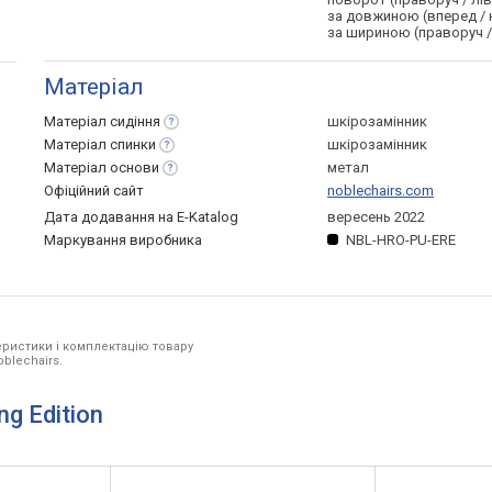
за довжиною (вперед / 
за шириною (праворуч /
Матеріал
Матеріал
сидіння
шкірозамінник
Матеріал
спинки
шкірозамінник
Матеріал
основи
метал
Офіційний сайт
noblechairs.com
Дата додавання на E-Katalog
вересень 2022
Маркування виробника
NBL-HRO-PU-ERE
ристики і комплектацію товару
oblechairs.
ng Edition