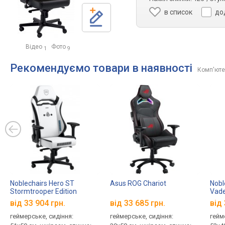
в список
до
Відео
Фото
1
9
Рекомендуємо товари в наявності
Комп'ютер
Noblechairs Hero ST
Asus ROG Chariot
Nobl
Stormtrooper Edition
Vade
від 33 904 грн.
від 33 685 грн.
від 
геймерське, сидіння:
геймерське, сидіння:
гейм