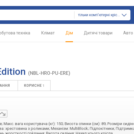
тільки комп'ютерні крісла
обутова техніка
Клімат
Дім
Дитячі товари
Авто
Edition
(NBL-HRO-PU-ERE)
ТАННЯ
КОРИСНЕ
1
 Макс. вага користувача (кг): 150; Висота спинки (см): 89; Розміри сидінн
нова: хрестовина з роликами; Механізм: MultiBlock; Підлокітники; Підтримк
інь жорсткості гойдання; Висота сидіння; Нахил усього крісла