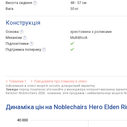
Висота
сидіння
48 - 57 см
Вага
30 кг
Конструкція
Основа
хрестовина з роликами
Механізм
MultiBlock
Підлокітники
Підтримка
попереку
Помилки
1
Повідомити про помилку в описі
Інформація в описі моделі носить довідковий характер.
Завжди
перед покупкою уточнюйте у менеджера інтернет-магазину характе
Каталог Noblechairs 2026
- новинки, хіти продажів і найактуальніші моделі N
Динаміка цін на Noblechairs Hero Elden Ri
40 000
45 000
5 000
0