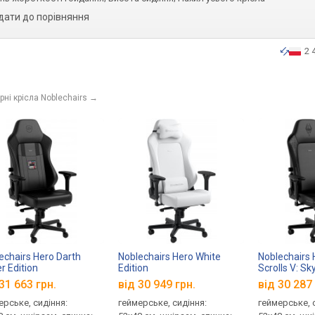
дати до порівняння
2 
ні крісла Noblechairs
→
echairs Hero Darth
Noblechairs Hero White
Noblechairs 
r Edition
Edition
Scrolls V: Sk
Anniversary 
31 663 грн.
від 30 949 грн.
від 30 287 
ерське, сидіння:
геймерське, сидіння:
геймерське, 