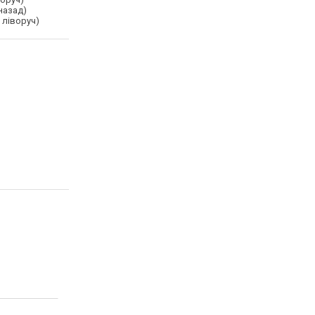
назад)
 ліворуч)