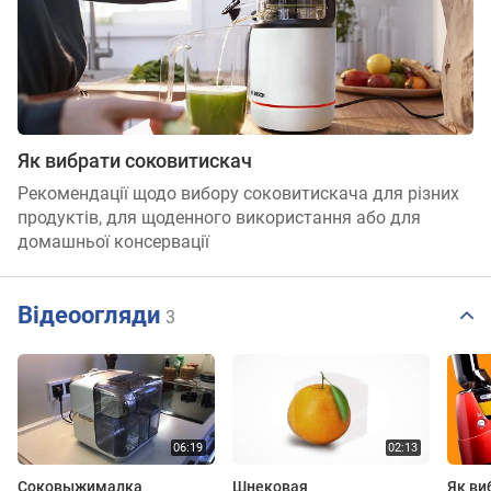
Як вибрати соковитискач
Рекомендації щодо вибору соковитискача для різних
продуктів, для щоденного використання або для
домашньої консервації
Відеоогляди
3
Соковыжималка
Шнековая
Як ви