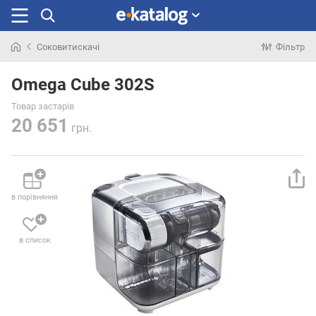
Соковитискачі
Фільтр
Шукали
раніше
Omega Cube 302S
Товар застарів
20 651
грн.
в порівняння
в список