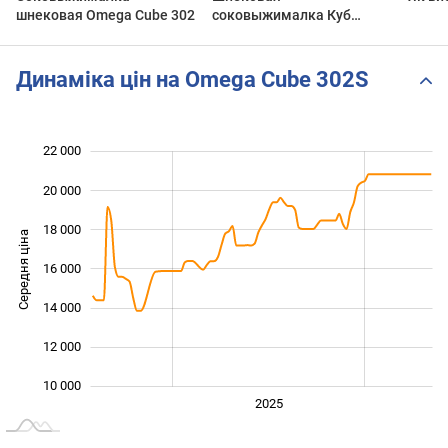
шнековая Omega Cube 302
соковыжималка Куб
Omega Cube 302S
Динаміка цін на Omega Cube 302S
22 000
 000
 000
 000
20 000
18 000
Середня ціна
16 000
10 000
14 000
12 000
10 000
2024
2026
2027
2025
L