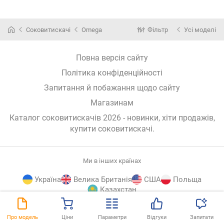
Соковитискачі
Omega
Фільтр
Усі моделі
Повна версія сайту
Політика конфіденційності
Запитання й побажання щодо сайту
Магазинам
Каталог соковитискачів 2026 - новинки, хіти продажів,
купити соковитискачі
.
Ми в інших країнах
Україна
Велика Британія
США
Польща
Казахстан
E-
© E-Katalog, 2026
ВГОРУ
Про модель
Ціни
Параметри
Відгуки
Запитати
Katalog