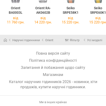
Orient
Orient RA-
Seiko
Seiko
BA0003L
AK0602B
SRPE58K1
SRPE60K1
від
від
від
від
11 760 грн.
14 220 грн.
15 220 грн.
15 220 грн
Наручні годинники
Orient
Фільтр
Усі моделі
Повна версія сайту
Політика конфіденційності
Запитання й побажання щодо сайту
Магазинам
Каталог наручних годинників 2026 - новинки, хіти
продажів,
купити наручні годинники
.
Ми в інших країнах