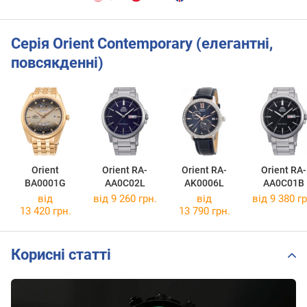
Серія Orient Contemporary (елегантні,
повсякденні)
Orient
Orient RA-
Orient RA-
Orient RA-
BA0001G
AA0C02L
AK0006L
AA0C01B
від
від 9 260 грн.
від
від 9 380 гр
13 420 грн.
13 790 грн.
Корисні статті