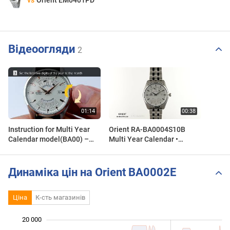
vs
Orient EM0401PD
Відеоогляди
2
Instruction for Multi Year
Orient RA-BA0004S10B
Calendar model(BA00) –
Multi Year Calendar •
How to adjust Multi Year
Zegarek męski
Calendar mechanism
Динаміка цін на Orient BA0002E
Ціна
К-сть магазинів
 000
 000
 000
 000
 000
 000
0
20 000