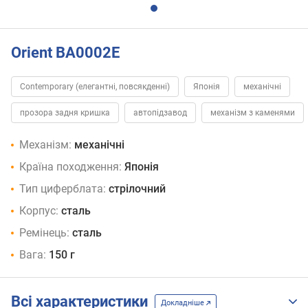
Orient BA0002E
Contemporary (елегантні, повсякденні)
Японія
механічні
прозора задня кришка
автопідзавод
механізм з каменями
Механізм:
механічні
Країна походження:
Японія
Тип циферблата:
стрілочний
Корпус:
сталь
Ремінець:
сталь
Вага:
150 г
Всі характеристики
Докладніше