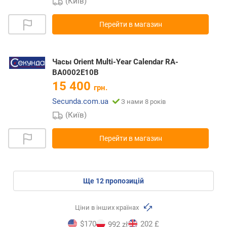
(Київ)
Перейти в магазин
Часы Orient Multi-Year Calendar RA-
BA0002E10B
15 400
грн.
Secunda.com.ua
З нами 8 років
(Київ)
Перейти в магазин
ще
12
пропозицій
Ціни в інших країнах
$170
202 £
992 zł