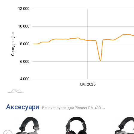
14 000
2 000
3 000
5 000
7 000
0
12 000
10 000
Середня ціна
8 000
10 000
6 000
4 000
Січ. 2027
Лип.
Січ. 2025
L
Аксесуари
Всі аксесуари для Pioneer DM-40D
→