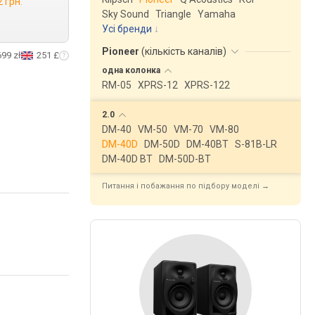
 грн.
Sky Sound
Triangle
Yamaha
Усі бренди
Pioneer
(
кількість каналів
)
699 zł
251 £
одна
колонка
RM-05
XPRS-12
XPRS-122
2.0
DM-40
VM-50
VM-70
VM-80
DM-40D
DM-50D
DM-40BT
S-81B-LR
DM-40D BT
DM-50D-BT
Питання і побажання по підбору моделі →