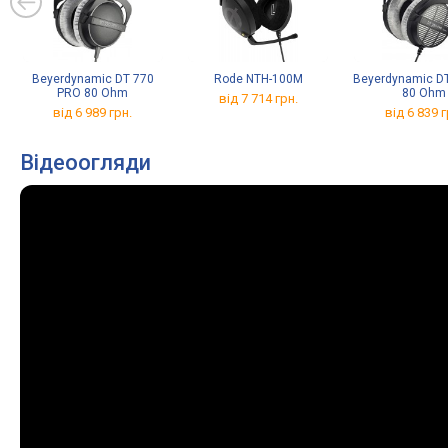
Beyerdynamic DT 770
Rode NTH-100M
Beyerdynamic DT
PRO 80 Ohm
80 Ohm
від 7 714 грн.
від 6 989 грн.
від 6 839 г
Відеоогляди