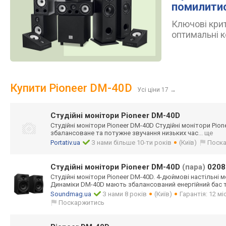
помилити
Ключові крит
оптимальні к
Купити Pioneer DM-40D
Усі ціни 17
→
Студійні монітори Pioneer DM-40D
Студійні монітори Pioneer DM-40D Студійні монітори Pio
збалансоване та потужне звучання низьких час
... ще
Portativ.ua
З нами більше 10-ти років
(Київ)
Поск
Студійні монітори Pioneer DM-40D
(пара)
0208
Студійні монітори Pioneer DM-40D. 4-дюймові настільні м
Динаміки DM-40D мають збалансований енергійний бас 
Soundmag.ua
З нами 8 років
(Київ)
Гарантія: 12 мі
Поскаржитись