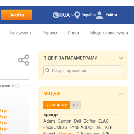
UA
Знайти
Україна
Увійти
Інструмент
Туризм
Спорт
Мода та аксесуари
ПІДБІР ЗА ПАРАМЕТРАМИ
к купити
МОДЕЛІ
у продажу
всі
 грн.
Бренди
 грн.
Adam
Canton
Dali
Edifier
ELAC
 грн.
Focal JMLab
FYNE AUDIO
JBL
KEF
9 грн.
Klipsch
Pioneer
Q Acoustics
RCF