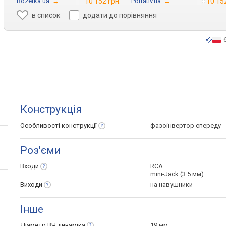
Rozetka.ua
→
10 152 грн.
Portativ.ua
→
10 152
в список
додати до порівняння
Конструкція
Особливості
конструкції
фазоінвертор спереду
Роз'єми
Входи
RCA
mini-Jack (3.5 мм)
Виходи
на навушники
Інше
Діаметр ВЧ
динаміка
19 мм