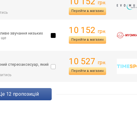
10 152
грн.
Перейти в магазин
тись
10 152
грн.
ливе звучання низьких
.. ще
Перейти в магазин
10 527
грн.
сний стереоаксесуар, який
Перейти в магазин
житись
ще
12
пропозицій