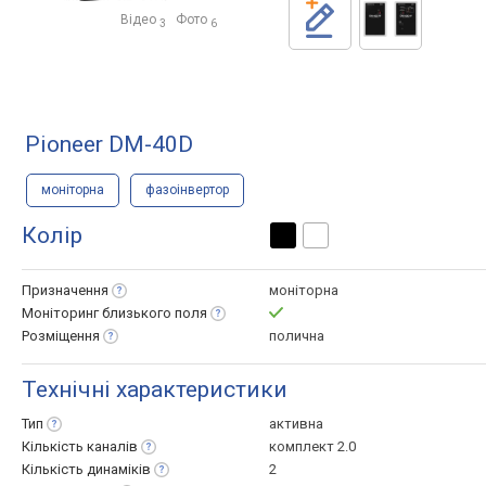
Відео
Фото
3
6
Pioneer DM-40D
моніторна
фазоінвертор
Колір
Призначення
моніторна
Моніторинг близького
поля
Розміщення
полична
Технічні характеристики
Тип
активна
Кількість
каналів
комплект 2.0
Кількість
динаміків
2