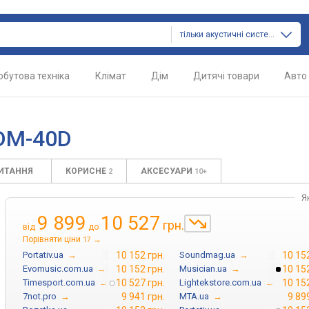
тільки акустичні системи
обутова техніка
Клімат
Дім
Дитячі товари
Авто
 DM-40D
ПИТАННЯ
КОРИСНЕ
АКСЕСУАРИ
2
10+
Я
9 899
10 527
грн.
від
до
Порівняти ціни
→
17
Portativ.ua
→
10 152 грн.
Soundmag.ua
→
10 152
Evomusic.com.ua
→
10 152 грн.
Musician.ua
→
10 152
Timesport.com.ua
→
10 527 грн.
Lightekstore.com.ua
→
10 152
7not.pro
→
9 941 грн.
MTA.ua
→
9 89