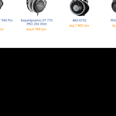
 990 Pro
Beyerdynamic DT 770
AKG K702
Phil
PRO 250 Ohm
від 7 803 грн.
ві
рн.
від 6 789 грн.