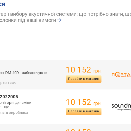
ся
ерії вибору акустичної системи: що потрібно знати, щ
олонки під ваші вимоги
10 152
грн.
neer DM-40D - забезпечують
Перейти в магазин
аржитись
2022005
10 152
оніторні динаміки
грн.
т
... ще
Перейти в магазин
с. від виробника