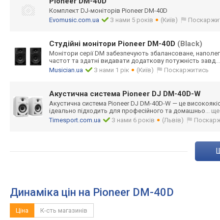
Pioneer DM-40D
Комплект DJ-моніторів Pioneer DM-40D
Evomusic.com.ua
З нами 5 років
(Київ)
Поскаржи
Студійні монітори Pioneer DM-40D
(Black)
Монітори серії DM забезпечують збалансоване, наполег
частот та здатні видавати додаткову потужність завд
.
Musician.ua
З нами 1 рік
(Київ)
Поскаржитись
Акустична система Pioneer DJ DM-40D-W
Акустична система Pioneer DJ DM-40D-W — це високоякі
ідеально підходить для професійного та домашньо
... ще
Timesport.com.ua
З нами 6 років
(Львів)
Поскар
Динаміка цін на Pioneer DM-40D
Ціна
К-сть магазинів