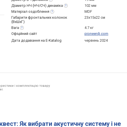
Діаметр НЧ (НЧ/СЧ)
динаміка
102 мм
Матеріал
оздоблення
MDF
Габарити фронтальних колонок
23x15x22 см
(ВхШхГ)
Вага
4.7 кг
Офіційний сайт
pioneerdj.com
Дата додавання на E-Katalog
червень 2024
ристики і комплектацію товару
er.
квест: Як вибрати акустичну систему і не