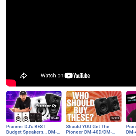
Pioneer DJ's BEST
Should YOU Get The
Pio
Budget Speakers... DM-
Pioneer DM-40D/DM-
DM-40D-