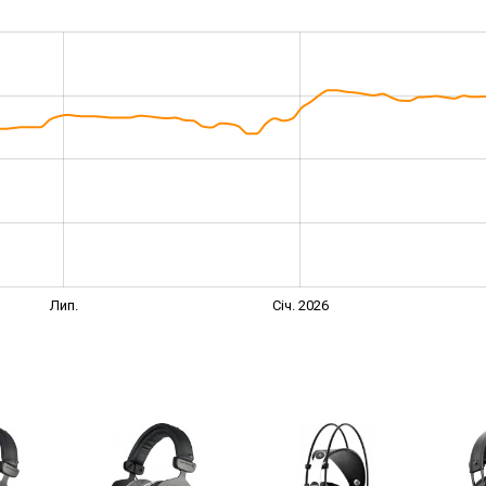
Лип.
Січ. 2026