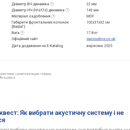
Діаметр ВЧ
динаміка
22 мм
Діаметр НЧ (НЧ/СЧ)
динаміка
142 мм
Матеріал
оздоблення
MDF
Габарити фронтальних колонок
102x31x32 см
(ВхШхГ)
Вага
17.8 кг
Офіційний сайт
qacoustics.co.uk
Дата додавання на E-Katalog
вересень 2025
ристики і комплектацію товару
Acoustics.
квест: Як вибрати акустичну систему і не
ся
ерії вибору акустичної системи: що потрібно знати, щ