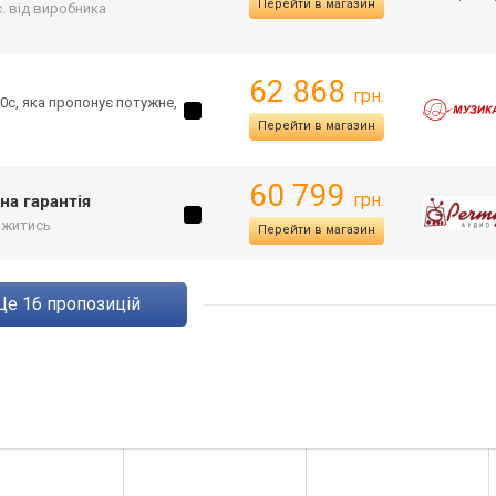
Перейти в магазин
с. від виробника
62 868
грн.
0c, яка пропонує потужне,
Перейти в магазин
60 799
грн.
на гарантія
ржитись
Перейти в магазин
ще
16
пропозицій