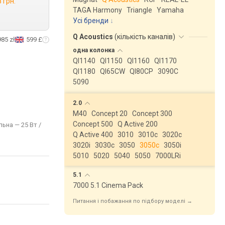
 грн.
TAGA Harmony
Triangle
Yamaha
Усі бренди
Q Acoustics
(
кількість каналів
)
985 zł
599 £
одна
колонка
QI1140
QI1150
QI1160
QI1170
QI1180
QI65CW
QI80CP
3090C
5090
2.0
M40
Concept 20
Concept 300
Concept 500
Q Active 200
льна — 25 Вт /
Q Active 400
3010
3010c
3020c
3020i
3030c
3050
3050c
3050i
5010
5020
5040
5050
7000LRi
5.1
7000 5.1 Cinema Pack
Питання і побажання по підбору моделі →