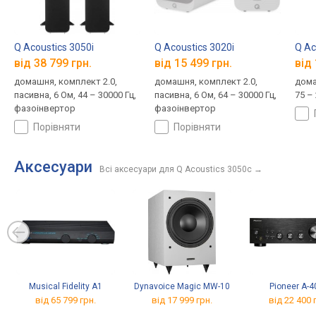
Q Acoustics 3050i
Q Acoustics 3020i
Q Ac
від 38 799 грн.
від 15 499 грн.
від 
домашня, комплект 2.0,
домашня, комплект 2.0,
дома
пасивна, 6 Ом, 44 – 30000 Гц,
пасивна, 6 Ом, 64 – 30000 Гц,
75 –
фазоінвертор
фазоінвертор
порівняти
порівняти
Аксесуари
Всі аксесуари для Q Acoustics 3050c
→
Musical Fidelity A1
Dynavoice Magic MW-10
Pioneer A-
від 65 799 грн.
від 17 999 грн.
від 22 400 