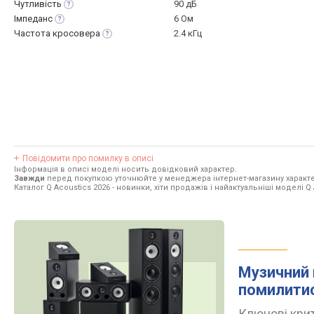
Чутливість
90 дБ
Імпеданс
6 Ом
Частота
кросовера
2.4 кГц
Повідомити про помилку в описі
Інформація в описі моделі носить довідковий характер.
Завжди
перед покупкою уточнюйте у менеджера інтернет-магазину характе
Каталог Q Acoustics 2026
- новинки, хіти продажів і найактуальніші моделі Q 
Музичний 
помилити
Ключові крит