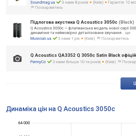
Soundmag.ua
З нами 8 років
(Київ)
Гарантія: 12 мі
Поскаржитись
Підлогова акустика Q Acoustics 3050c
(Black)
Q Acoustics 3050c — флагманська модель нової серії 300
динамічне та неймовірно деталізоване звучання
... ще
Musician.ua
З нами 1 рік
(Київ)
Поскаржитись
Q Acoustics QA3352 Q 3050c Satin Black офіцій
PermyCo
З нами більше 10-ти років
(Київ)
Поска
Динаміка цін на Q Acoustics 3050c
53 000
55 000
57 000
66 000
52 000
50 000
64 000