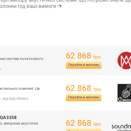
олонки під ваші вимоги
62 868
грн.
ичних систем початкового
Перейти в магазин
ь
62 868
итанської компанії. Це
грн.
Перейти в магазин
іс. від виробника
k QA3358
62 868
о, випускає акустичні
грн.