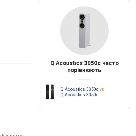
Q Acoustics 3050c часто
порівнюють
Q Acoustics 3050c
vs
Q Acoustics 3050i
об купити