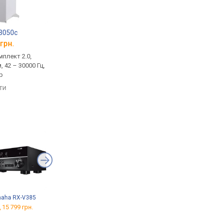
 3050c
Q Acoustics 3020c
Q Acoustics 3010c
грн.
від 27 199 грн.
від 20 499 грн.
плект 2.0,
домашня, комплект 2.0,
домашня, комплект 2
, 42 – 30000 Гц,
пасивна, 6 Ом, 60 – 30000 Гц,
пасивна, 6 Ом, 60 – 3
р
фазоінвертор
фазоінвертор
яти
порівняти
порівняти
aha RX-V385
Sonos Sub Mini
JBL MA310
 15 799 грн.
від 20 910 грн.
від 20 990 грн.