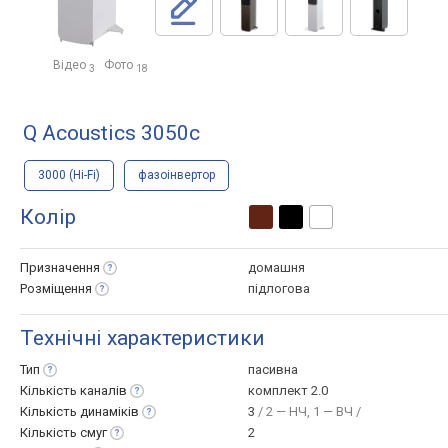
Відео
Фото
3
18
Q Acoustics 3050c
3000 (Hi-Fi)
фазоінвертор
Колір
Призначення
домашня
Розміщення
підлогова
Технічні характеристики
Тип
пасивна
Кількість
каналів
комплект 2.0
Кількість
динаміків
3
/ 2 — НЧ, 1 — ВЧ /
Кількість
смуг
2