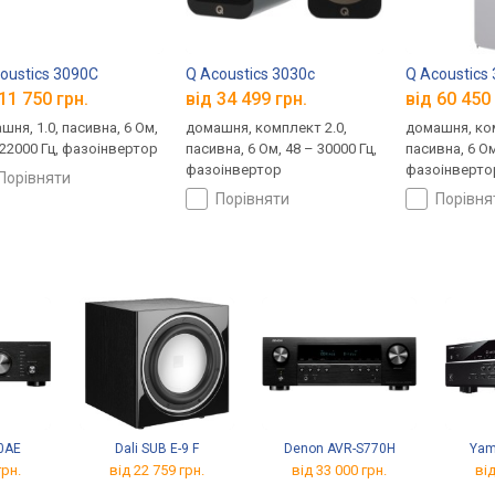
oustics 3090C
Q Acoustics 3030c
Q Acoustics
11 750 грн.
від 34 499 грн.
від 60 450 
шня, 1.0, пасивна, 6 Ом,
домашня, комплект 2.0,
домашня, ком
 22000 Гц, фазоінвертор
пасивна, 6 Ом, 48 – 30000 Гц,
пасивна, 6 Ом
фазоінвертор
фазоінверто
порівняти
порівняти
порівн
40AE
Dali SUB E-9 F
Denon AVR-S770H
Yam
грн.
від 22 759 грн.
від 33 000 грн.
від