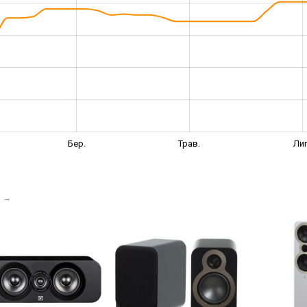
Бер.
Трав.
Лип
і
→