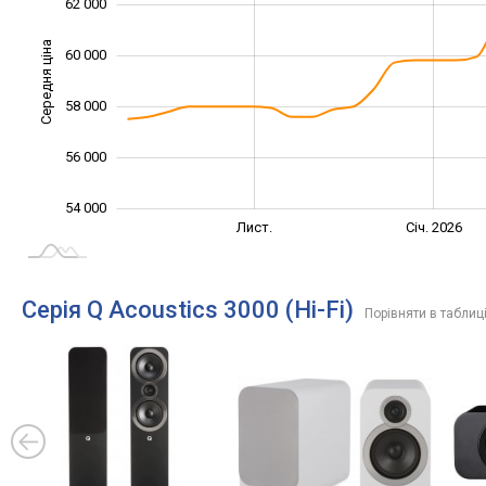
62 000
Середня ціна
60 000
55 000
58 000
56 000
54 000
Вер.
Вер.
Лист.
Січ. 2026
L
Серія Q Acoustics 3000 (Hi-Fi)
Порівняти в таблиц