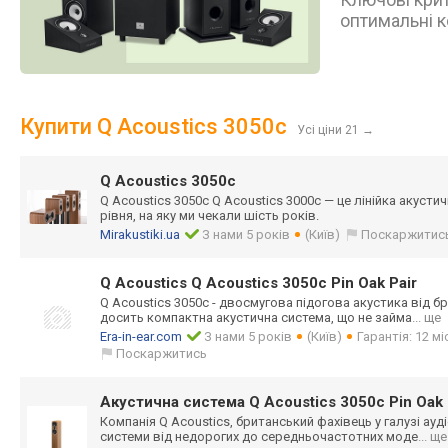
оптимальні к
Купити Q Acoustics 3050c
Усі ціни 21
→
Q Acoustics 3050c
Q Acoustics 3050c Q Acoustics 3000c — це лінійка акуст
рівня, на яку ми чекали шість років.
Mirakustiki.ua
З нами 5 років
(Київ)
Поскаржитис
Q Acoustics Q Acoustics 3050c Pin Oak Pair
Q Acoustics 3050c - двосмугова підогова акустика від бр
досить компактна акустична система, що не займа
... ще
Era-in-ear.com
З нами 5 років
(Київ)
Гарантія: 12 м
Поскаржитись
Акустична система Q Acoustics 3050c Pin Oa
Компанія Q Acoustics, британський фахівець у галузі ауді
системи від недорогих до середньочастотн
их моде
... ще