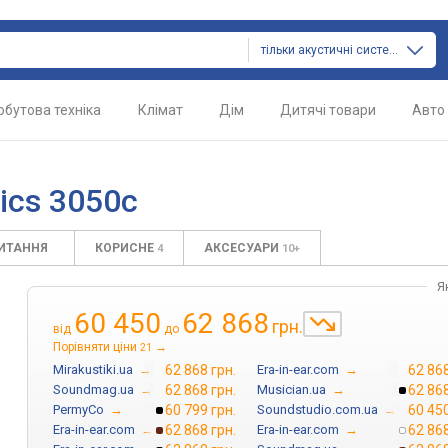
тільки акустичні системи
обутова техніка
Клімат
Дім
Дитячі товари
Авто
ics 3050c
ПИТАННЯ
КОРИСНЕ
АКСЕСУАРИ
4
10+
Я
60 450
62 868
грн.
від
до
Порівняти ціни
→
21
Mirakustiki.ua
→
62 868 грн.
Era-in-ear.com
→
62 868
Soundmag.ua
→
62 868 грн.
Musician.ua
→
62 868
PermyCo
→
60 799 грн.
Soundstudio.com.ua
→
60 450
Era-in-ear.com
→
62 868 грн.
Era-in-ear.com
→
62 868