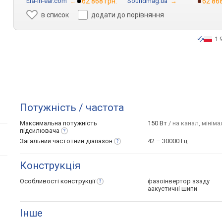
Era-in-ear.com
→
62 868 грн.
Soundmag.ua
→
62 868
в список
додати до порівняння
1 
Потужність / частота
Максимальна потужність
150 Вт
/ на канал, мініма
підсилювача
Загальний частотний
діапазон
42 – 30000 Гц
Конструкція
Особливості
конструкції
фазоінвертор ззаду
аакустичні шипи
Інше