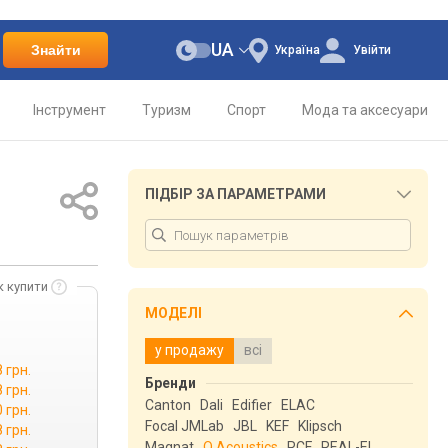
UA
Знайти
Україна
Увійти
Інструмент
Туризм
Спорт
Мода та аксесуари
ПІДБІР ЗА ПАРАМЕТРАМИ
к купити
МОДЕЛІ
у продажу
всі
 грн.
Бренди
 грн.
Canton
Dali
Edifier
ELAC
 грн.
Focal JMLab
JBL
KEF
Klipsch
 грн.
Magnat
Q Acoustics
RCF
REAL-EL