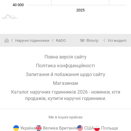
40 000
2024
2026
2027
2025
L
Наручні годинники
RADO
Фільтр
Усі моделі
Повна версія сайту
Політика конфіденційності
Запитання й побажання щодо сайту
Магазинам
Каталог наручних годинників 2026 - новинки, хіти
продажів,
купити наручні годинники
.
Ми в інших країнах
Україна
Велика Британія
США
Польща