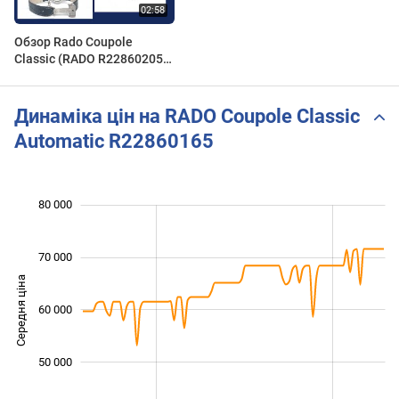
Обзор Rado Coupole
Classic (RADO R22860205):
распаковка Rado Coupole
с калибром 763
(Powermatic)
Динаміка цін на RADO Coupole Classic
Automatic R22860165
 000
 000
 000
 000
 000
 000
80 000
70 000
Середня ціна
60 000
40 000
50 000