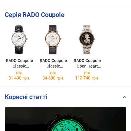
Серія RADO Coupole
RADO Coupole
RADO Coupole
RADO Coupole
Classic
Classic
Open Heart
Automatic
Automatic
Automatic
від
від
від
R22876015
R22877025
R22894163
81 430 грн.
84 680 грн.
110 740 грн.
Корисні статті