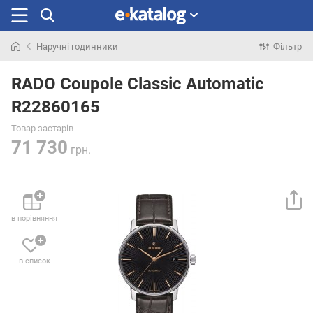
Наручні годинники
Фільтр
Шукали
раніше
RADO Coupole Classic Automatic
R22860165
Товар застарів
71 730
грн.
в порівняння
в список