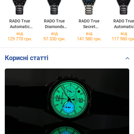
RADO True
RADO True
RADO True
RADO Tru
Automatic
Diamonds
Secret
Automatic
Diamonds
R27238722
Diamonds
Diamonds
від
від
від
від
R27056732
R27108732
R2705671
129 770 грн.
97 330 грн.
141 580 грн.
117 980 гр
Корисні статті