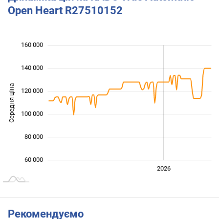
Open Heart R27510152
 000
 000
 000
 000
 000
 000
160 000
140 000
Середня ціна
120 000
100 000
100 000
80 000
60 000
2024
2025
2028
2026
L
Рекомендуємо