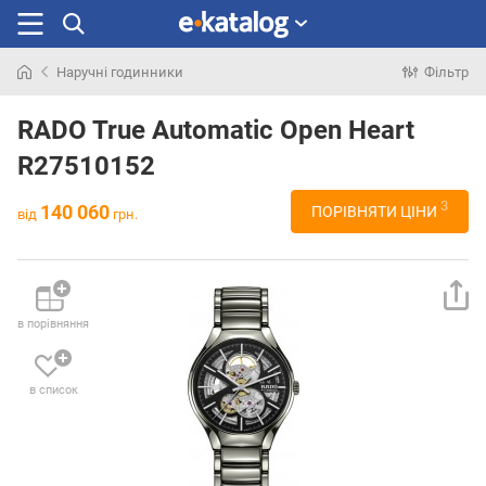
Наручні годинники
Фільтр
Шукали
раніше
RADO True Automatic Open Heart
R27510152
3
140 060
ПОРІВНЯТИ ЦІНИ
від
грн.
в порівняння
в список