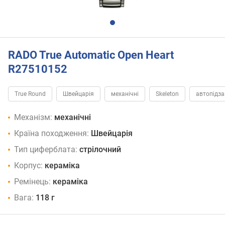
RADO True Automatic Open Heart
R27510152
True Round
Швейцарія
механічні
Skeleton
автопідз
Механізм:
механічні
Країна походження:
Швейцарія
Тип циферблата:
стрілочний
Корпус:
кераміка
Ремінець:
кераміка
Вага:
118 г