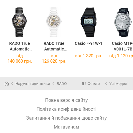
RADO True
RADO True
Casio F-91W-1
Casio MTP
Automatic
Automatic
V001L-7B
Open Heart
R27106922
від
від
від 1 320 грн.
від 1 120 гр
R27100162
140 060 грн.
126 820 грн.
Наручні годинники
RADO
Фільтр
Усі моделі
Повна версія сайту
Політика конфіденційності
Запитання й побажання щодо сайту
Магазинам