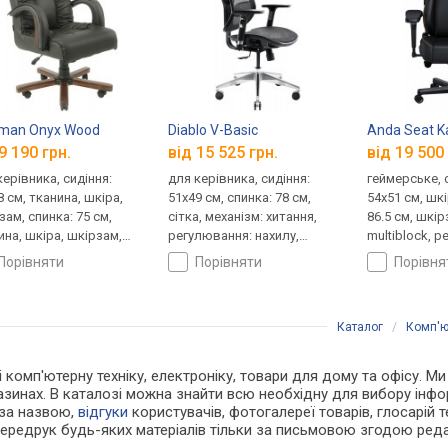
hman Onyx Wood
Diablo V-Basic
Anda Seat Ka
9 190 грн.
від 15 525 грн.
від 19 500 
керівника, сидіння:
для керівника, сидіння:
геймерське, 
8 см, тканина, шкіра,
51x49 см, спинка: 78 см,
54x51 см, шк
зам, спинка: 75 см,
сітка, механізм: хитання,
86.5 см, шкір
ина, шкіра, шкірзам,
регулювання: нахилу,
multiblock, 
нізм: хитання,
висоти, жорсткості
нахилу, висо
порівняти
порівняти
порівн
лювання: висоти,
ткості
Каталог
/
Комп'ю
 і комп'ютерну техніку, електроніку, товари для дому та офісу. М
азинах. В каталозі можна знайти всю необхідну для вибору ін
 за назвою,
відгуки
користувачів, фотогалереї товарів, глосарій те
Передрук будь-яких матеріалів тільки за письмовою згодою реда