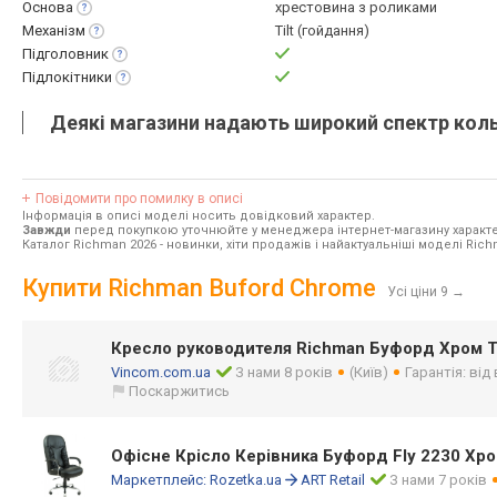
Основа
хрестовина з роликами
Механізм
Tilt (гойдання)
Підголовник
Підлокітники
Деякі магазини надають широкий спектр кольо
Повідомити про помилку в описі
Інформація в описі моделі носить довідковий характер.
Завжди
перед покупкою уточнюйте у менеджера інтернет-магазину характе
Каталог Richman 2026
- новинки, хіти продажів і найактуальніші моделі Rich
Купити Richman Buford Chrome
Усі ціни 9
→
Кресло руководителя Richman Буфорд Хром Ti
Vincom.com.ua
З нами 8 років
(Київ)
Гарантія: від
Поскаржитись
Офісне Крісло Керівника Буфорд Fly 2230 Хро
Маркетплейс:
Rozetka.ua
ART Retail
З нами 7 років