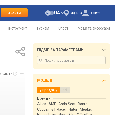
UA
Знайти
Україна
Увійти
Інструмент
Туризм
Спорт
Мода та аксесуари
ПІДБІР ЗА ПАРАМЕТРАМИ
к купити
МОДЕЛІ
у продажу
всі
Бренди
Aklas
AMF
Anda Seat
Bonro
Cougar
GT Racer
Hator
Mealux
Noblechairs
Nowy Styl
OfficePro