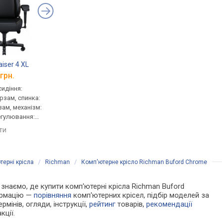
iser 4 XL
Mealux D1 Duo Air Fabric
Hator Arc 4 XXL Fabr
грн.
від 8 127 грн.
від 21 309 грн.
сидіння:
для персоналу, сидіння:
геймерське, сидіння:
ірзам, спинка:
50x50 см, тканина, спинка:
56x61.5 см, регульов
зам, механізм:
сітка, механізм: синхронний,
нахил, тканина, спинк
регулювання:
регулювання: нахилу,
82 см, тканина, механ
ти, жорсткості
висоти, глибини, жорсткості
синхронний, регулюв
яти
порівняти
порівняти
нахилу, висоти, глиби
жорсткості
терні крісла
/
Richman
/
Комп'ютерне крісло Richman Buford Chrome
и знаємо, де купити комп'ютерні крісла Richman Buford
формацію —
порівняння
комп'ютерних крісел, підбір моделей за
рмінів, огляди, інструкції,
рейтинг
товарів,
рекомендації
кції.