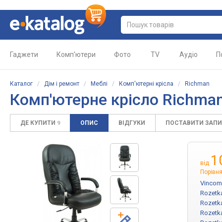
Гаджети
Комп'ютери
Фото
TV
Аудіо
П
Каталог
/
Дім і ремонт
/
Меблі
/
Комп'ютерні крісла
/
Richman
Комп'ютерне крісло Richma
ДЕ КУПИТИ
ОПИС
ВІДГУКИ
ПОСТАВИТИ ЗАП
9
1
від
Порівня
Vincom
Rozetk
Rozetk
Rozetk