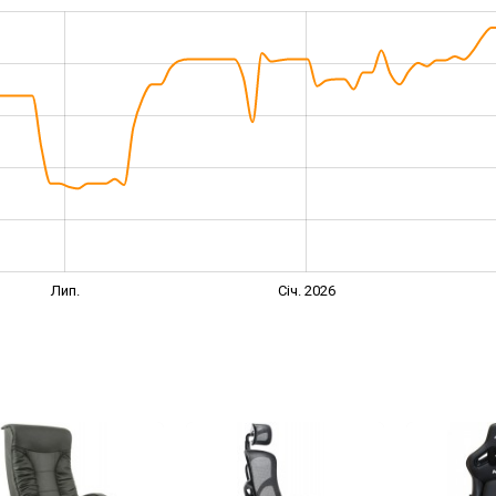
Лип.
Січ. 2026