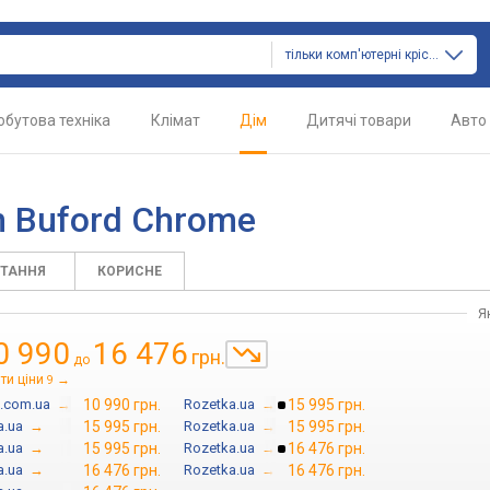
тільки комп'ютерні крісла
обутова техніка
Клімат
Дім
Дитячі товари
Авто
n Buford Chrome
ИТАННЯ
КОРИСНЕ
Я
0 990
16 476
грн.
до
ти ціни
→
9
.com.ua
→
10 990 грн.
Rozetka.ua
→
15 995 грн.
a.ua
→
15 995 грн.
Rozetka.ua
→
15 995 грн.
a.ua
→
15 995 грн.
Rozetka.ua
→
16 476 грн.
a.ua
→
16 476 грн.
Rozetka.ua
→
16 476 грн.