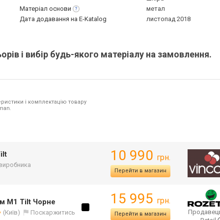
Матеріал
основи
метал
Дата додавання на E-Katalog
листопад 2018
рів і вибір будь-якого матеріалу на замовлення.
ристики і комплектацію товару
man.
10 990
lt
грн.
 виробника
Перейти в магазин
15 995
грн.
м M1 Tilt Чорне
Продавец
(Київ)
Поскаржитись
Перейти в магазин