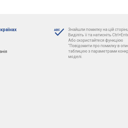
 країнах
Знайшли помилку на цій сторінц
Виділіть її та натисніть Ctrl+Ente
Або скористайтеся функцією
"Повідомити про помилку в опис
анія
таблицею з параметрами конк
моделі.