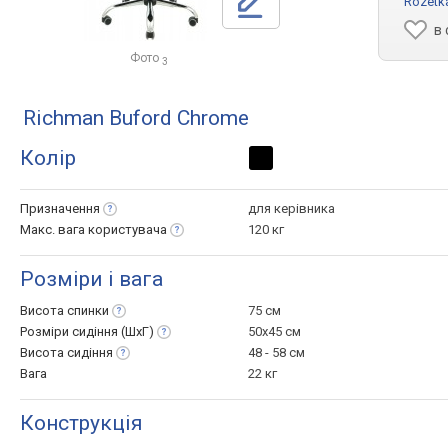
Rozetk
в
Фото
3
Richman Buford Chrome
Колір
Призначення
для керівника
Макс. вага
користувача
120 кг
Розміри і вага
Висота
спинки
75 см
Розміри сидіння
(ШхГ)
50x45 см
Висота
сидіння
48 - 58 см
Вага
22 кг
Конструкція