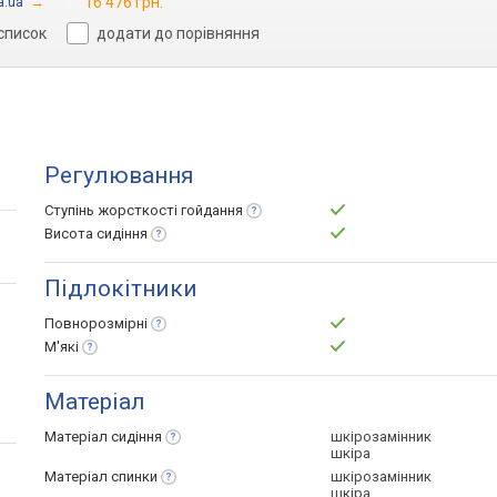
a.ua
→
16 476 грн.
 список
додати до порівняння
Регулювання
Ступінь жорсткості
гойдання
Висота
сидіння
Підлокітники
Повнорозмірні
М'які
Матеріал
Матеріал
сидіння
шкірозамінник
шкіра
Матеріал
спинки
шкірозамінник
шкіра