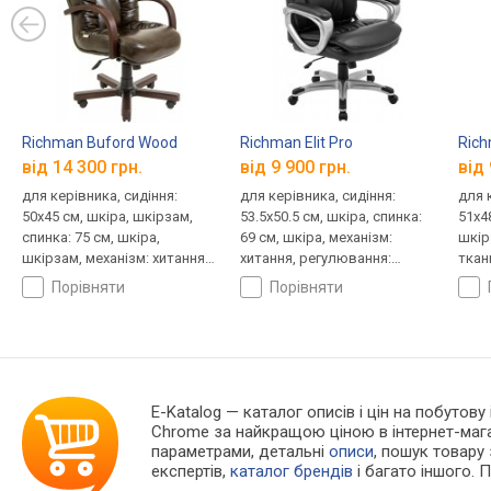
Richman Buford Wood
Richman Elit Pro
Ric
від 14 300 грн.
від 9 900 грн.
від 
для керівника, сидіння:
для керівника, сидіння:
для 
50x45 см, шкіра, шкірзам,
53.5x50.5 см, шкіра, спинка:
51x4
спинка: 75 см, шкіра,
69 см, шкіра, механізм:
шкір
шкірзам, механізм: хитання,
хитання, регулювання:
ткан
регулювання: висоти,
висоти, жорсткості
меха
порівняти
порівняти
жорсткості
регу
жорс
E-Katalog
— каталог описів і цін на побутову
Chrome за найкращою ціною в інтернет-маг
параметрами, детальні
описи
, пошук товару
експертів,
каталог брендів
і багато іншого. 