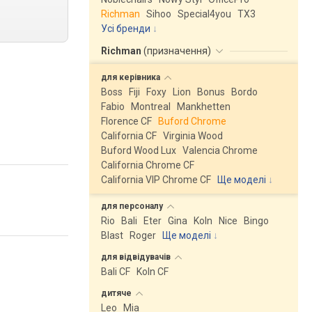
Richman
Sihoo
Special4you
ТX3
Усі бренди
Richman
(
призначення
)
для
керівника
Boss
Fiji
Foxy
Lion
Bonus
Bordo
Fabio
Montreal
Mankhetten
Florence CF
Buford Chrome
California CF
Virginia Wood
Buford Wood Lux
Valencia Chrome
California Chrome CF
California VIP Chrome CF
Ще моделі
↓
для
персоналу
Rio
Bali
Eter
Gina
Koln
Nice
Bingo
Blast
Roger
Ще моделі
↓
для
відвідувачів
Bali CF
Koln CF
дитяче
Leo
Mia