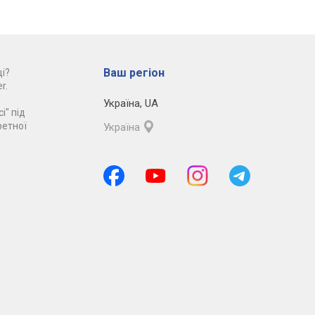
Ваш регіон
і?
r.
Україна
,
UA
і" під
ретної
Україна