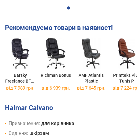
Рекомендуємо товари в наявності
Barsky
Richman Bonus
AMF Atlantis
Primteks Pl
Freelance BFR-
Plastic
Tunis P
02
від 7 989 грн.
від 6 939 грн.
від 7 645 грн.
від 7 224 гр
Halmar Calvano
Призначення:
для керівника
Сидіння:
шкірзам