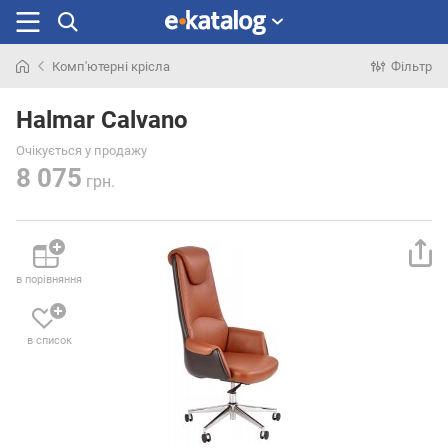
Комп'ютерні крісла
Фільтр
Шукали
раніше
Halmar Calvano
Очікується у продажу
8 075
грн.
в порівняння
в список