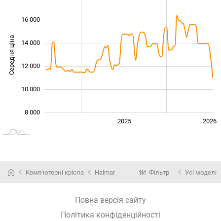
16 000
Середня ціна
14 000
10 000
12 000
10 000
8 000
2024
2027
2025
2026
L
Комп'ютерні крісла
Halmar
Фільтр
Усі моделі
Повна версія сайту
Політика конфіденційності