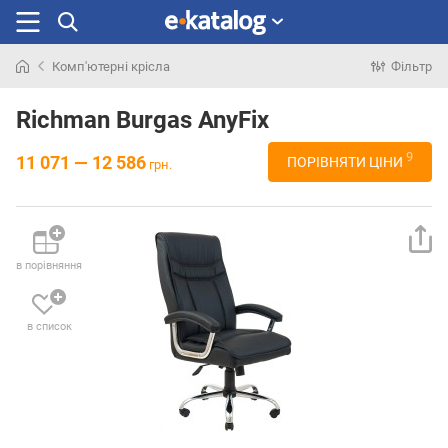
Комп'ютерні крісла
Фільтр
Шукали
раніше
Richman Burgas AnyFix
9
11 071 — 12 586
ПОРІВНЯТИ ЦІНИ
грн.
в порівняння
в список