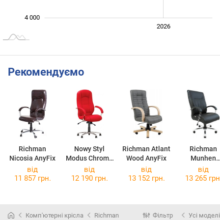
4 000
2024
2025
2028
2026
L
Рекомендуємо
Richman
Nowy Styl
Richman Atlant
Richman
Nicosia AnyFix
Modus Chrome
Wood AnyFix
Munhen
Anyfix
Chrome AnyF
від
від
від
від
11 857 грн.
12 190 грн.
13 152 грн.
13 265 грн
Комп'ютерні крісла
Richman
Фільтр
Усі моделі