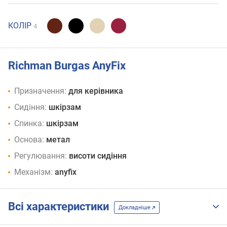
КОЛІР
4
Richman Burgas AnyFix
Призначення:
для керівника
Сидіння:
шкірзам
Спинка:
шкірзам
Основа:
метал
Регулювання:
висоти сидіння
Механізм:
anyfix
Всі характеристики
Докладніше