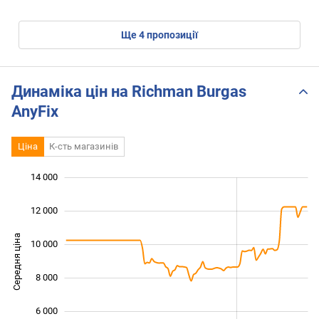
ще
4
пропозиції
Динаміка цін на Richman Burgas
AnyFix
Ціна
К-сть магазинів
 000
 000
 000
 000
 000
0
14 000
12 000
Середня ціна
10 000
10 000
8 000
6 000