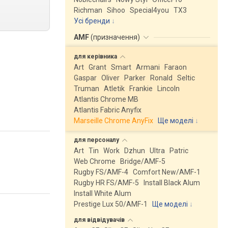
.
Richman
Sihoo
Special4you
ТX3
Усі бренди
AMF
(
призначення
)
для
керівника
Art
Grant
Smart
Armani
Faraon
Gaspar
Oliver
Parker
Ronald
Seltic
Truman
Atletik
Frankie
Lincoln
Atlantis Chrome MB
Atlantis Fabric Anyfix
Marseille Chrome AnyFix
Ще моделі
↓
для
персоналу
Art
Tin
Work
Dzhun
Ultra
Patric
Web Chrome
Bridge/AMF-5
Rugby FS/AMF-4
Comfort New/AMF-1
Rugby HR FS/AMF-5
Install Black Alum
Install White Alum
Prestige Lux 50/AMF-1
Ще моделі
↓
для
відвідувачів