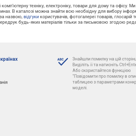
 і комп'ютерну техніку, електроніку, товари для дому та офісу. М
зинах. В каталозі можна знайти всю необхідну для вибору інфо
 за назвою,
відгуки
користувачів, фотогалереї товарів, глосарій те
Передрук будь-яких матеріалів тільки за письмовою згодою реда
 країнах
Знайшли помилку на цій сторінц
Виділіть її та натисніть Ctrl+Ente
Або скористайтеся функцією
"Повідомити про помилку в опис
анія
таблицею з параметрами конк
моделі.