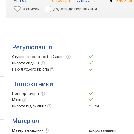
Amf.ua
→
10 109 грн.
Amf.ua
→
9 499 грн
в список
додати до порівняння
Регулювання
Ступінь жорсткості
гойдання
Висота
сидіння
Нахил усього
крісла
Підлокітники
Повнорозмірні
М'які
Висота від
сидіння
20 см
Матеріал
Матеріал
сидіння
шкірозамінник