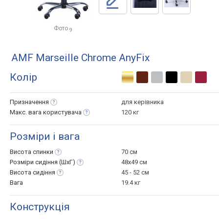
Фото
9
AMF Marseille Chrome AnyFix
Колір
Призначення
для керівника
Макс. вага
користувача
120 кг
Розміри і вага
Висота
спинки
70 см
Розміри сидіння
(ШхГ)
48x49 см
Висота
сидіння
45 - 52 см
Вага
19.4 кг
Конструкція