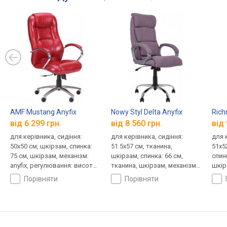
AMF Mustang Anyfix
Nowy Styl Delta Anyfix
Rich
від 6 299 грн.
від 8 560 грн.
від 
для керівника, сидіння:
для керівника, сидіння:
для 
50x50 см, шкірзам, спинка:
51.5x57 см, тканина,
51x5
75 см, шкірзам, механізм:
шкірзам, спинка: 66 см,
спинк
anyfix, регулювання: висоти,
тканина, шкірзам, механізм:
шкірз
жорсткості
anyfix, регулювання: висоти,
регу
порівняти
порівняти
жорсткості
висо