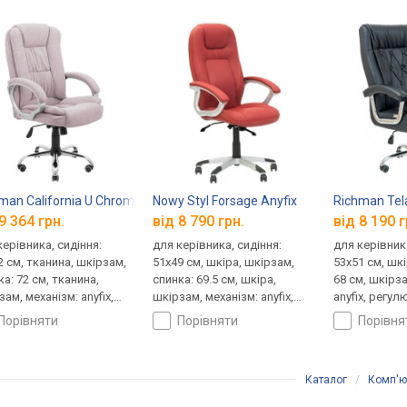
man California U Chrome Anyfix
Nowy Styl Forsage Anyfix
Richman Tela
9 364 грн.
від 8 790 грн.
від 8 190 г
керівника, сидіння:
для керівника, сидіння:
для керівника
2 см, тканина, шкірзам,
51x49 см, шкіра, шкірзам,
53x51 см, шк
а: 72 см, тканина,
спинка: 69.5 см, шкіра,
68 см, шкірза
ам, механізм: anyfix,
шкірзам, механізм: anyfix,
anyfix, регул
лювання: нахилу,
регулювання: висоти,
жорсткості
порівняти
порівняти
порівн
ти, жорсткості
жорсткості
Каталог
/
Комп'ют