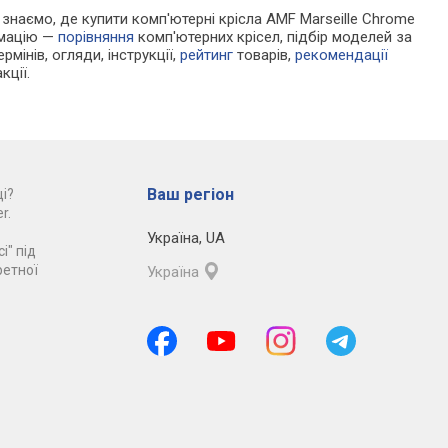
и знаємо, де купити комп'ютерні крісла AMF Marseille Chrome
рмацію —
порівняння
комп'ютерних крісел, підбір моделей за
рмінів, огляди, інструкції,
рейтинг
товарів,
рекомендації
кції.
Ваш регіон
і?
r.
Україна
,
UA
і" під
ретної
Україна