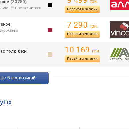
9 499
грн.
чорне
(33750)
2 міс.
Поскаржитись
Перейти в магазин
7 290
рензе
грн.
 виробника
Перейти в магазин
10 169
грн.
ас голд беж
Перейти в магазин
ще
5
пропозицій
yFix