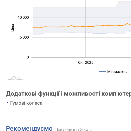
10 000
Ціна
10 000
5 000
0
Січ. 2027
Лип.
Січ. 2025
L
Мінімальна
Додаткові функції і можливості комп'ютер
Гумові колеса
Рекомендуємо
Порівняти в таблиці
→