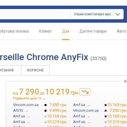
тільки комп'ютерні крісла
обутова техніка
Клімат
Дім
Дитячі товари
Авто
seille Chrome AnyFix
(33750)
ПИТАННЯ
КОРИСНЕ
Я
7 290
10 219
грн.
від
до
Порівняти ціни
→
10
Vincom.com.ua
→
7 490 грн.
Amf.ua
→
10 169 грн
АЛЛО
→
9 499 грн.
Vincom.com.ua
→
7 290 грн
Amf.ua
→
10 169 грн.
Amf.ua
→
10 169 грн
Amf.ua
→
10 219 грн.
Amf.ua
→
10 219 грн