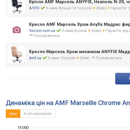
Крісло AMF Марсель ANYFIX, Неаполь N-20, 
АЛЛО
З нами більше 10-ти років
(Київ)
Гарантія: 1
Кресло AMF Марсель Хром Anyfix Мадрас фи
Vincom.com.ua
З нами 8 років
(Київ)
Гарантія: від
Поскаржитись
Кресло Марсель Хром механизм ANYFIX Мадр
Amf.ua
З нами 10 років
(Київ)
Поскаржитись
Динаміка цін на AMF Marseille Chrome An
Ціна
К-сть магазинів
-10 000
20 000
-4 000
-2 000
-5 000
2 000
4 000
6 000
15 000