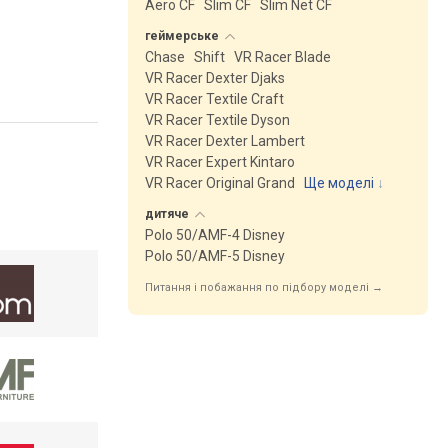
Aero CF
Slim CF
Slim Net CF
геймерське
Chase
Shift
VR Racer Blade
VR Racer Dexter Djaks
VR Racer Textile Craft
VR Racer Textile Dyson
VR Racer Dexter Lambert
VR Racer Expert Kintaro
VR Racer Original Grand
Ще моделі
↓
дитяче
Polo 50/AMF-4 Disney
Polo 50/AMF-5 Disney
Питання і побажання по підбору моделі →