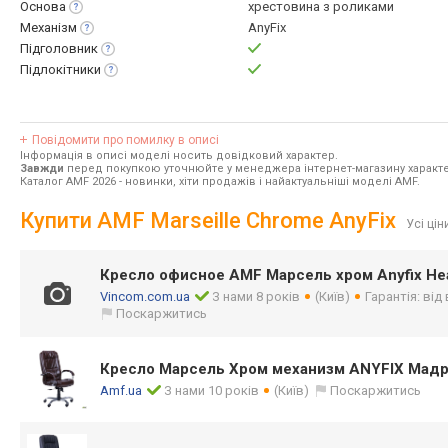
Основа
хрестовина з роликами
Механізм
AnyFix
Підголовник
Підлокітники
Повідомити про помилку в описі
Інформація в описі моделі носить довідковий характер.
Завжди
перед покупкою уточнюйте у менеджера інтернет-магазину характе
Каталог AMF 2026
- новинки, хіти продажів і найактуальніші моделі AMF.
Купити AMF Marseille Chrome AnyFix
Усі цін
Кресло офисное AMF Марсель хром Anyfix Не
Vincom.com.ua
З нами 8 років
(Київ)
Гарантія: від
Поскаржитись
Кресло Марсель Хром механизм ANYFIX Мадр
Amf.ua
З нами 10 років
(Київ)
Поскаржитись