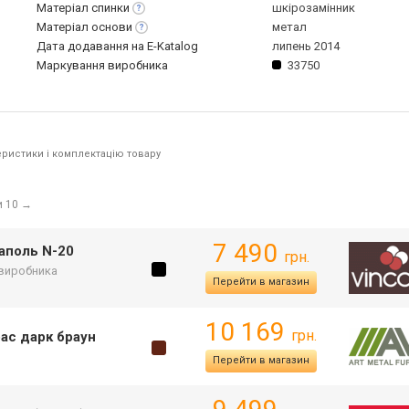
Матеріал
спинки
шкірозамінник
Матеріал
основи
метал
Дата додавання на E-Katalog
липень 2014
Маркування виробника
33750
ристики і комплектацію товару
и 10
→
7 490
аполь N-20
грн.
 виробника
Перейти в магазин
10 169
грн.
ас дарк браун
Перейти в магазин