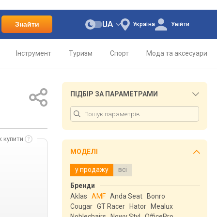
UA
Знайти
Україна
Увійти
Інструмент
Туризм
Спорт
Мода та аксесуари
ПІДБІР ЗА ПАРАМЕТРАМИ
к купити
МОДЕЛІ
у продажу
всі
.
Бренди
.
Aklas
AMF
Anda Seat
Bonro
.
Cougar
GT Racer
Hator
Mealux
.
Noblechairs
Nowy Styl
OfficePro