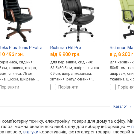
teks Plus Tunis P Extra
Richman Elit Pro
Richman Mag
10 496 грн.
від 9 900 грн.
від 8 200 г
керівника, сидіння:
для керівника, сидіння:
для керівника
6 см, тканина, шкіра,
53.5x50.5 см, шкіра, спинка:
50x51 см, тка
зам, спинка: 76 см,
69 см, шкіра, механізм:
шкірзам, спин
ина, шкіра, шкірзам,
хитання, регулювання:
тканина, шкі
нізм: хитання,
висоти, жорсткості
механізм: хи
порівняти
порівняти
порівн
лювання: висоти,
регулювання:
ткості
жорсткості
Каталог
/
 і комп'ютерну техніку, електроніку, товари для дому та офісу. М
каталозі можна знайти всю необхідну для вибору інформацію —
п
 за назвою,
відгуки
користувачів, фотогалереї товарів, глосарій те