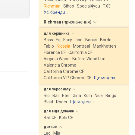
Richman
Sihoo
Special4you
ТX3
Усі бренди
Richman
(
призначення
)
для
керівника
Boss
Fiji
Foxy
Lion
Bonus
Bordo
Fabio
Nicosia
Montreal
Mankhetten
Florence CF
California CF
Virginia Wood
Buford Wood Lux
Valencia Chrome
California Chrome CF
California VIP Chrome CF
Ще моделі
↓
для
персоналу
Rio
Bali
Eter
Gina
Koln
Nice
Bingo
Blast
Roger
Ще моделі
↓
для
відвідувачів
Bali CF
Koln CF
дитяче
Leo
Mia