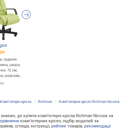
istr
Richman Sevilla
Richman Sevilla Ch
рн.
від 6 590 грн.
від 9 690 грн.
, сидіння:
для керівника, сидіння:
для керівника, сидінн
нина, шкіра,
53x50 см, шкіра, шкірзам,
53x50 см, шкіра, шкір
ка: 72 см,
спинка: 75 см, шкіра,
спинка: 75 см, шкіра,
ра, шкірзам,
шкірзам, механізм: хитання,
шкірзам, механізм: х
тання,
регулювання: висоти,
регулювання: висоти
яти
порівняти
порівняти
 висоти,
жорсткості
жорсткості
Комп'ютерні крісла
/
Richman
/
Комп'ютерне крісло Richman Nicosia
и знаємо, де купити комп'ютерні крісла Richman Nicosia за
орівняння
комп'ютерних крісел, підбір моделей за
рмінів, огляди, інструкції,
рейтинг
товарів,
рекомендації