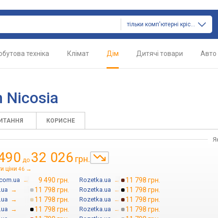
тільки комп'ютерні крісла
обутова техніка
Клімат
Дім
Дитячі товари
Авто
 Nicosia
ПИТАННЯ
КОРИСНЕ
Я
 490
32 026
грн.
до
и ціни
→
46
com.ua
→
9 490 грн.
Rozetka.ua
→
11 798 грн.
.ua
→
11 798 грн.
Rozetka.ua
→
11 798 грн.
.ua
→
11 798 грн.
Rozetka.ua
→
11 798 грн.
.ua
→
11 798 грн.
Rozetka.ua
→
11 798 грн.