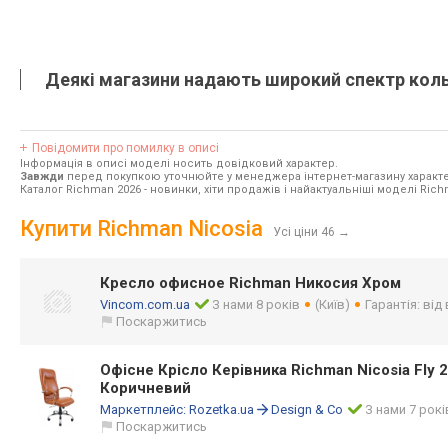
Деякі магазини надають широкий спектр кольо
Повідомити про помилку в описі
Інформація в описі моделі носить довідковий характер.
Завжди
перед покупкою уточнюйте у менеджера інтернет-магазину характе
Каталог Richman 2026
- новинки, хіти продажів і найактуальніші моделі Rich
Купити Richman Nicosia
Усі ціни 46
→
Кресло офисное Richman Никосия Хром
Vincom.com.ua
З нами 8 років
(Київ)
Гарантія: від
Поскаржитись
Офісне Крісло Керівника Richman Nicosia Fly 2
Коричневий
Маркетплейс:
Rozetka.ua
Design & Co
З нами 7 рокі
Поскаржитись