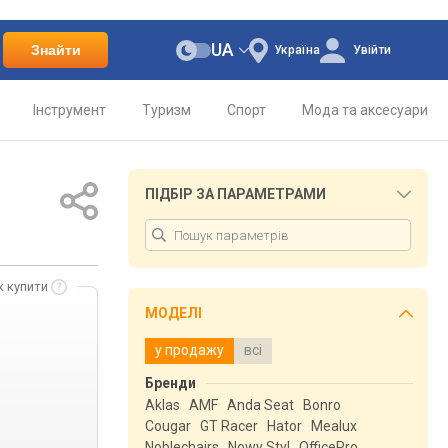
UA
Знайти
Україна
Увійти
Інструмент
Туризм
Спорт
Мода та аксесуари
ПІДБІР ЗА ПАРАМЕТРАМИ
к купити
МОДЕЛІ
у продажу
всі
Бренди
Aklas
AMF
Anda Seat
Bonro
Cougar
GT Racer
Hator
Mealux
Noblechairs
Nowy Styl
OfficePro