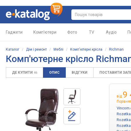
Гаджети
Комп'ютери
Фото
TV
Аудіо
П
Каталог
/
Дім і ремонт
/
Меблі
/
Комп'ютерні крісла
/
Richman
Комп'ютерне крісло Richman
ДЕ КУПИТИ
ОПИС
ВІДГУКИ
ПОСТАВИТИ ЗА
46
9
від
Порівнят
Vincom.
Rozetka
Rozetka
Rozetka