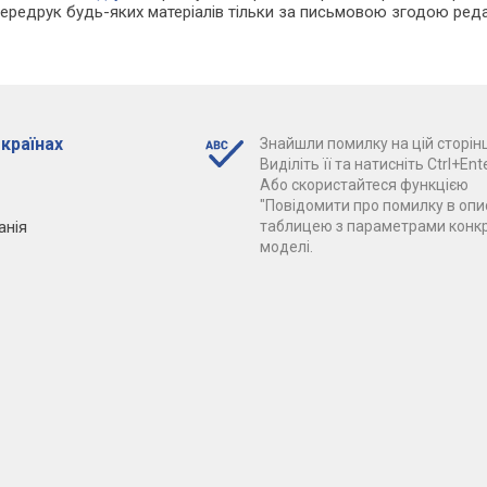
Передрук будь-яких матеріалів тільки за письмовою згодою реда
 країнах
Знайшли помилку на цій сторінц
Виділіть її та натисніть Ctrl+Ente
Або скористайтеся функцією
"Повідомити про помилку в опис
анія
таблицею з параметрами конк
моделі.