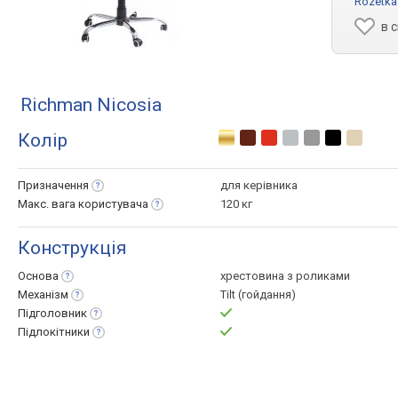
Rozetka
в 
Richman Nicosia
Колір
Призначення
для керівника
Макс. вага
користувача
120 кг
Конструкція
Основа
хрестовина з роликами
Механізм
Tilt (гойдання)
Підголовник
Підлокітники