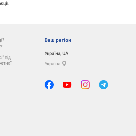
кції.
Ваш регіон
і?
r.
Україна
,
UA
і" під
ретної
Україна