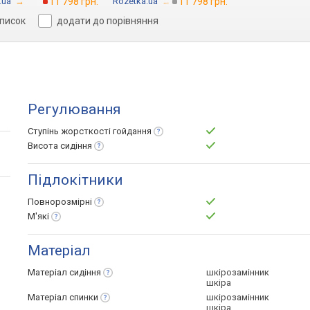
.ua
→
11 798 грн.
Rozetka.ua
→
11 798 грн.
список
додати до порівняння
Регулювання
Ступінь жорсткості
гойдання
Висота
сидіння
Підлокітники
Повнорозмірні
М'які
Матеріал
Матеріал
сидіння
шкірозамінник
шкіра
Матеріал
спинки
шкірозамінник
шкіра