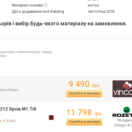
Матеріал
основи
метал
Дата додавання на E-Katalog
листопад 2018
рів і вибір будь-якого матеріалу на замовлення.
ристики і комплектацію товару
man.
9 490
грн.
 виробника
Перейти в магазин
212 Хром М1 Tilt
11 798
грн.
Продаве
в
(Київ)
Перейти в магазин
Design &