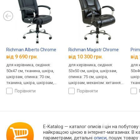
Richman Alberto Chrome
Richman Magistr Chrome
Prim
від 9 690 грн.
від 10 300 грн.
від 
для керівника, сидіння:
для керівника, сидіння:
для 
50x47 см, тканина, шкіра,
53x50 см, шкіра, шкірзам,
50x4
шкірзам, спинка: 70 см,
спинка: 75 см, шкіра,
шкір
тканина, шкіра, шкірзам,
шкірзам, механізм: хитання,
ткан
механізм: хитання,
регулювання: висоти,
меха
порівняти
порівняти
регулювання: висоти,
жорсткості
регу
жорсткості
жорс
E-Katalog
— каталог описів і цін на побутову
найкращою ціною в інтернет-магазинах. В 
параметрами, детальні
описи
, пошук товару