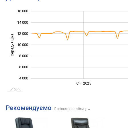
16 000
18 000
2 000
0
14 000
12 000
Середня ціна
10 000
10 000
8 000
6 000
4 000
Січ. 2027
Лип.
Січ. 2025
L
Рекомендуємо
Порівняти в таблиці
→