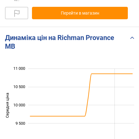
Перейти в магазин
Динаміка цін на Richman Provance
MB
11 000
 500
 000
 500
10 500
Середня ціна
10 000
10 000
9 500