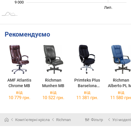
9 000
Січ. 2026
Січ. 2027
Квіт.
Лип.
L
Рекомендуємо
AMF Atlantis
Richman
Primteks Plus
Richman
Chrome MB
Munhen MB
Barselona
Alberto PL 
Chrome
від
від
від
від
10 779 грн.
10 522 грн.
11 381 грн.
11 580 грн
Комп'ютерні крісла
Richman
Фільтр
Усі моделі