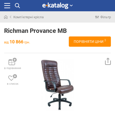
Комп'ютерні крісла
Фільтр
Шукали
раніше
Richman Provance MB
3
10 866
ПОРІВНЯТИ ЦІНИ
від
грн.
в порівняння
в список