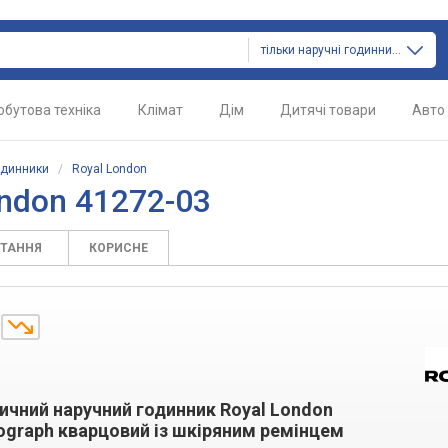
тільки наручні годинники
обутова техніка
Клімат
Дім
Дитячі товари
Авто
одинники
/
Royal London
ndon 41272-03
ИТАННЯ
КОРИСНЕ
.
ичний наручний годинник Royal London
ograph кварцовий із шкіряним ремінцем