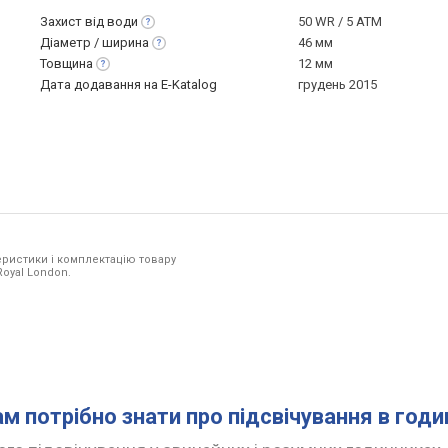
Захист від
води
50 WR / 5 ATM
Діаметр /
ширина
46 мм
Товщина
12 мм
Дата додавання на E-Katalog
грудень 2015
ристики і комплектацію товару
Royal London.
ам потрібно знати про підсвічування в год