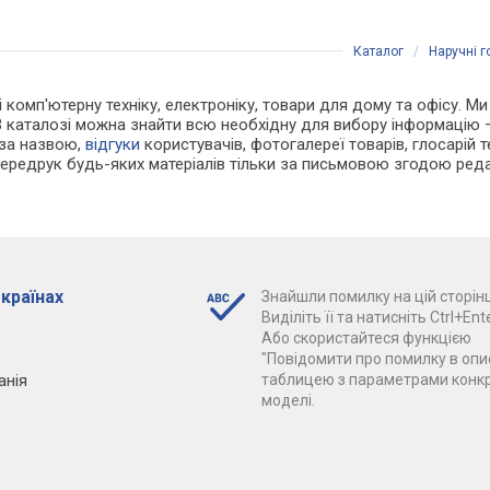
Каталог
/
Наручні 
 і комп'ютерну техніку, електроніку, товари для дому та офісу. 
В каталозі можна знайти всю необхідну для вибору інформацію
 за назвою,
відгуки
користувачів, фотогалереї товарів, глосарій те
Передрук будь-яких матеріалів тільки за письмовою згодою реда
 країнах
Знайшли помилку на цій сторінц
Виділіть її та натисніть Ctrl+Ente
Або скористайтеся функцією
"Повідомити про помилку в опис
анія
таблицею з параметрами конк
моделі.