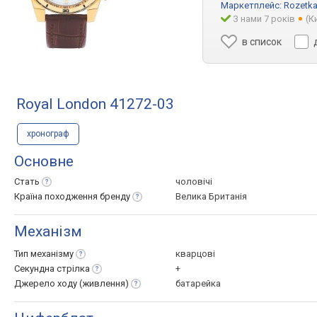
Маркетплейс:
Rozetka
З нами 7 років
(К
в список
Royal London 41272-03
хронограф
Основне
Стать
чоловічі
Країна походження
бренду
Велика Британія
Механізм
Тип
механізму
кварцові
Секундна
стрілка
+
Джерело ходу
(живлення)
батарейка