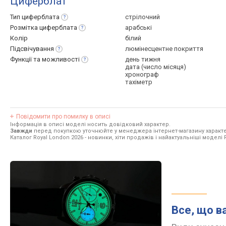
Циферблат
Тип
циферблата
стрілочний
Розмітка
циферблата
арабські
Колір
білий
Підсвічування
люмінесцентне покриття
Функції та
можливості
день тижня
дата (число місяця)
хронограф
тахіметр
Повідомити про помилку в описі
Інформація в описі моделі носить довідковий характер.
Завжди
перед покупкою уточнюйте у менеджера інтернет-магазину характе
Каталог Royal London 2026
- новинки, хіти продажів і найактуальніші моделі 
Все, що в