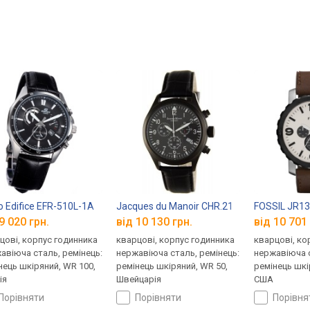
o Edifice EFR-510L-1A
Jacques du Manoir CHR.21
FOSSIL JR1
9 020 грн.
від 10 130 грн.
від 10 701 
цові, корпус годинника
кварцові, корпус годинника
кварцові, ко
авіюча сталь, ремінець:
нержавіюча сталь, ремінець:
нержавіюча с
нець шкіряний, WR 100,
ремінець шкіряний, WR 50,
ремінець шкі
ія
Швейцарія
США
порівняти
порівняти
порівн