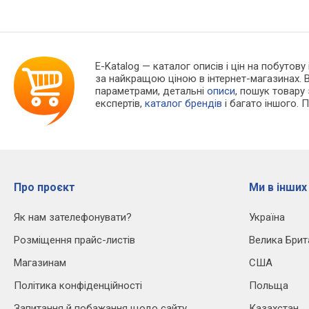
E-Katalog
— каталог описів і цін на побутову
за найкращою ціною в інтернет-магазинах. 
параметрами, детальні
описи
, пошук товару
експертів,
каталог брендів
і багато іншого. 
Про проєкт
Ми в інших
Як нам зателефонувати?
Україна
Розміщення прайс-листів
Велика Брит
Магазинам
США
Політика конфіденційності
Польща
Запитання й побажання щодо сайту
Казахстан