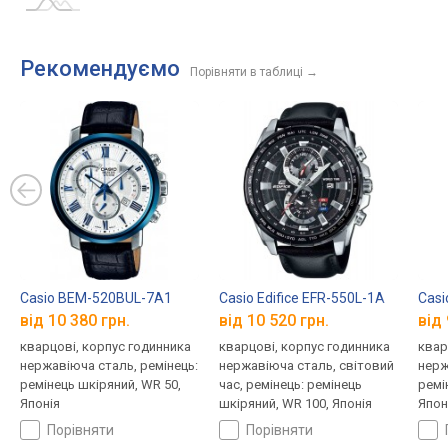
Рекомендуємо
Порівняти в таблиці
→
Casio BEM-520BUL-7A1
Casio Edifice EFR-550L-1A
Casi
від 10 380 грн.
від 10 520 грн.
від 
кварцові, корпус годинника
кварцові, корпус годинника
квар
нержавіюча сталь, ремінець:
нержавіюча сталь, світовий
нерж
ремінець шкіряний, WR 50,
час, ремінець: ремінець
ремі
Японія
шкіряний, WR 100, Японія
Япон
порівняти
порівняти