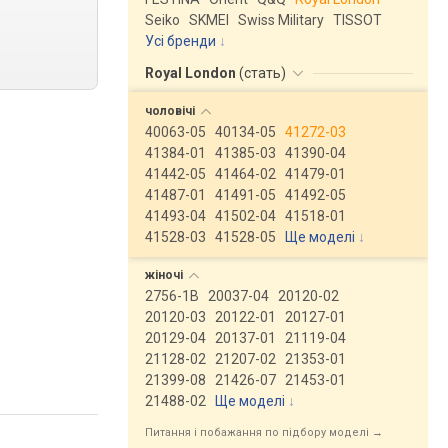
Seiko
SKMEI
Swiss Military
TISSOT
Усі бренди
Royal London
(
стать
)
чоловічі
40063-05
40134-05
41272-03
41384-01
41385-03
41390-04
41442-05
41464-02
41479-01
41487-01
41491-05
41492-05
41493-04
41502-04
41518-01
41528-03
41528-05
Ще моделі
↓
жіночі
2756-1B
20037-04
20120-02
20120-03
20122-01
20127-01
20129-04
20137-01
21119-04
21128-02
21207-02
21353-01
21399-08
21426-07
21453-01
21488-02
Ще моделі
↓
Питання і побажання по підбору моделі →