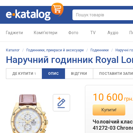
Гаджети
Комп'ютери
Фото
TV
Аудіо
П
Каталог
/
Годинники, прикраси й аксесуари
/
Годинники
/
Наручні г
Наручний годинник Royal Lo
ДЕ КУПИТИ
ОПИС
ВІДГУКИ
ПОСТАВИТИ ЗАП
1
10 600
грн
Купити!
Чоловічий клас
41272-03 Chron