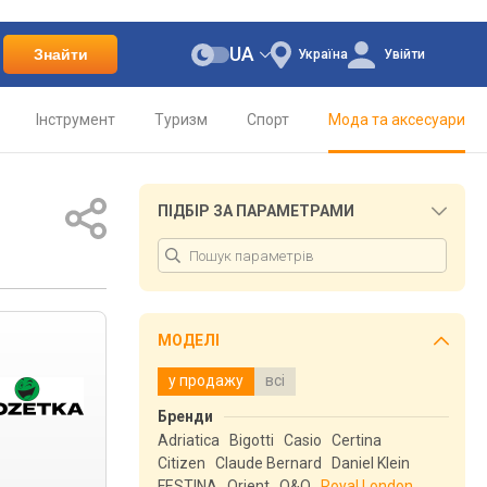
UA
Знайти
Україна
Увійти
Інструмент
Туризм
Спорт
Мода та аксесуари
ПІДБІР ЗА ПАРАМЕТРАМИ
МОДЕЛІ
у продажу
всі
Бренди
Adriatica
Bigotti
Casio
Certina
Citizen
Claude Bernard
Daniel Klein
FESTINA
Orient
Q&Q
Royal London