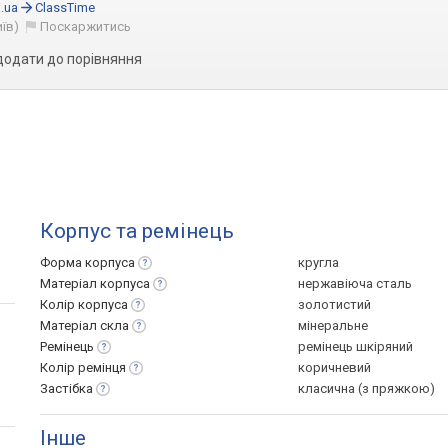
.ua
ClassTime
иїв)
Поскаржитись
додати до порівняння
Корпус та ремінець
Форма
корпуса
кругла
Матеріал
корпуса
нержавіюча сталь
Колір
корпуса
золотистий
Матеріал
скла
мінеральне
Ремінець
ремінець шкіряний
Колір
ремінця
коричневий
Застібка
класична (з пряжкою)
Інше