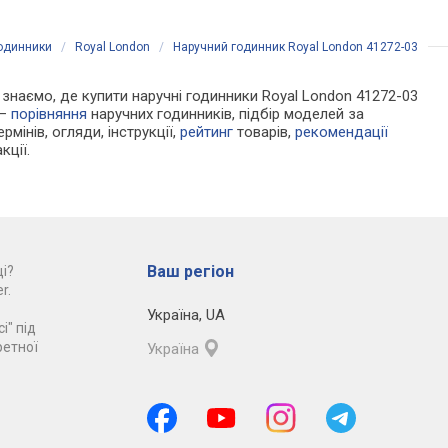
годинники
/
Royal London
/
Наручний годинник Royal London 41272-03
Ми знаємо, де купити наручні годинники Royal London 41272-03
 —
порівняння
наручних годинників, підбір моделей за
рмінів, огляди, інструкції,
рейтинг
товарів,
рекомендації
кції.
Ваш регіон
і?
r.
Україна
,
UA
і" під
ретної
Україна