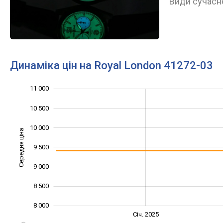
Види сучасно
Динаміка цін на Royal London 41272-03
11 000
11 500
7 000
7 500
10 500
10 000
Середня ціна
9 500
10 000
9 000
8 500
8 000
Січ. 2027
Лип.
Січ. 2025
L