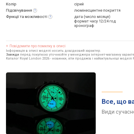
Колір
сірий
Підсвічування
люмінесцентне покриття
Функції та
можливості
дата (число місяця)
формат часу 12/24 год
хронограф
Повідомити про помилку в описі
Інформація в описі моделі носить довідковий характер.
Завжди
перед покупкою уточнюйте у менеджера інтернет-магазину характе
Каталог Royal London 2026
- новинки, хіти продажів і найактуальніші моделі 
Все, що в
Види сучасно