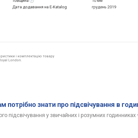
Товщина
10 мм
Дата додавання на E-Katalog
грудень 2019
ристики і комплектацію товару
Royal London.
ам потрібно знати про підсвічування в год
го підсвічування у звичайних і розумних годинниках