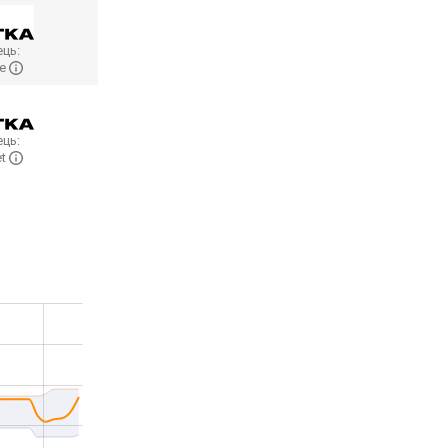
ць:
me
ць:
et