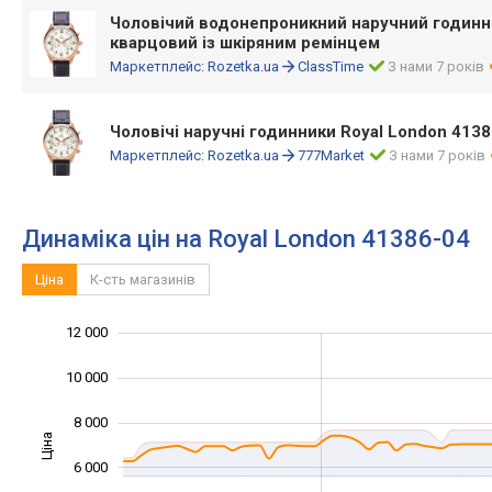
Чоловічий водонепроникний наручний годинни
кварцовий із шкіряним ремінцем
Маркетплейс:
Rozetka.ua
ClassTime
З нами 7 років
Чоловічі наручні годинники Royal London 413
Маркетплейс:
Rozetka.ua
777Market
З нами 7 років
Динаміка цін на Royal London 41386-04
Ціна
К-сть магазинів
14 000
-2 000
1 000
3 000
5 000
0
12 000
10 000
8 000
Ціна
10 000
6 000