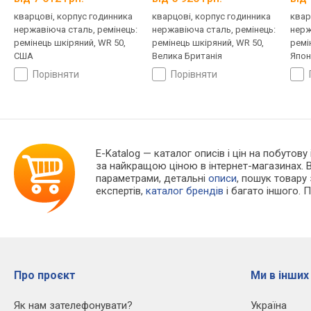
кварцові, корпус годинника
кварцові, корпус годинника
квар
нержавіюча сталь, ремінець:
нержавіюча сталь, ремінець:
нерж
ремінець шкіряний, WR 50,
ремінець шкіряний, WR 50,
ремі
США
Велика Британія
Япон
порівняти
порівняти
E-Katalog
— каталог описів і цін на побутову
за найкращою ціною в інтернет-магазинах. 
параметрами, детальні
описи
, пошук товару
експертів,
каталог брендів
і багато іншого. 
Про проєкт
Ми в інших
Як нам зателефонувати?
Україна