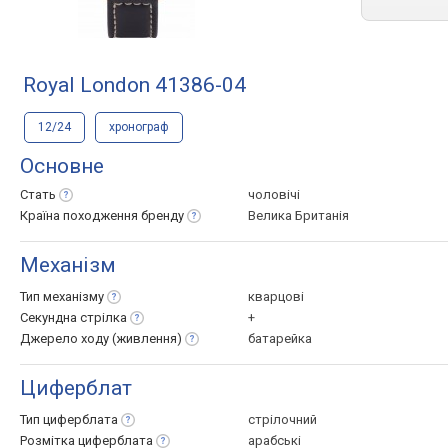
Royal London 41386-04
12/24
хронограф
Основне
Стать
чоловічі
Країна походження
бренду
Велика Британія
Механізм
Тип
механізму
кварцові
Секундна
стрілка
+
Джерело ходу
(живлення)
батарейка
Циферблат
Тип
циферблата
стрілочний
Розмітка
циферблата
арабські