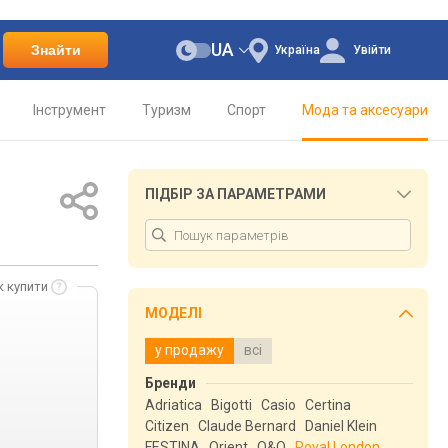
UA
Знайти
Україна
Увійти
Інструмент
Туризм
Спорт
Мода та аксесуари
ПІДБІР ЗА ПАРАМЕТРАМИ
к купити
МОДЕЛІ
у продажу
всі
Бренди
Adriatica
Bigotti
Casio
Certina
Citizen
Claude Bernard
Daniel Klein
FESTINA
Orient
Q&Q
Royal London