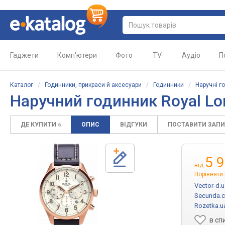
Гаджети
Комп'ютери
Фото
TV
Аудіо
П
Каталог
/
Годинники, прикраси й аксесуари
/
Годинники
/
Наручні г
Наручний годинник Royal Lo
ДЕ КУПИТИ
ОПИС
ВІДГУКИ
ПОСТАВИТИ ЗАП
6
5 
від
Порівняти 
Vector-d.u
Secunda.
Rozetka.u
в сп