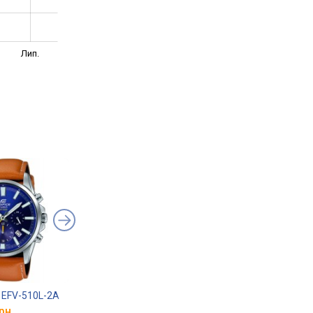
Лип.
e EFV-510L-2A
FOSSIL Machine FS6059
Sergio Tacchini ST.1
рн.
від 6 732 грн.
від 8 567 грн.