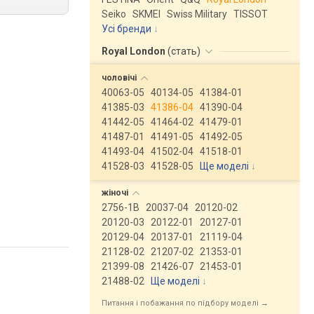
Seiko
SKMEI
Swiss Military
TISSOT
Усі бренди
Royal London
(
стать
)
чоловічі
40063-05
40134-05
41384-01
41385-03
41386-04
41390-04
41442-05
41464-02
41479-01
41487-01
41491-05
41492-05
41493-04
41502-04
41518-01
41528-03
41528-05
Ще моделі
↓
жіночі
2756-1B
20037-04
20120-02
20120-03
20122-01
20127-01
20129-04
20137-01
21119-04
21128-02
21207-02
21353-01
21399-08
21426-07
21453-01
21488-02
Ще моделі
↓
Питання і побажання по підбору моделі →