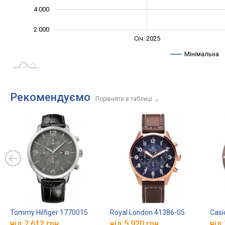
4 000
2 000
Січ. 2027
Лип.
Січ. 2025
L
Мінімальна
Рекомендуємо
Порівняти в таблиці
→
Tommy Hilfiger 1770015
Royal London 41386-05
Casi
від 7 612 грн.
від 5 920 грн.
від 