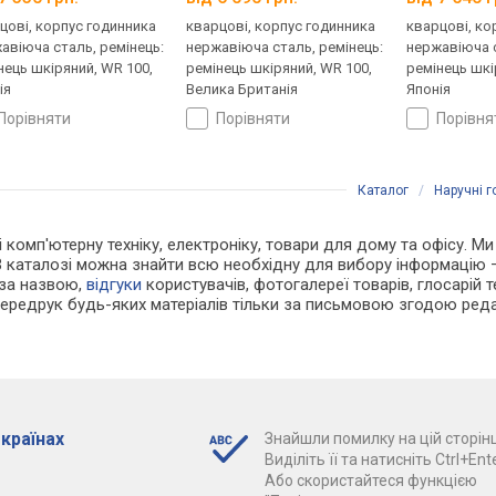
цові, корпус годинника
кварцові, корпус годинника
кварцові, ко
авіюча сталь, ремінець:
нержавіюча сталь, ремінець:
нержавіюча с
нець шкіряний, WR 100,
ремінець шкіряний, WR 100,
ремінець шкі
ія
Велика Британія
Японія
порівняти
порівняти
порівн
Каталог
/
Наручні 
 і комп'ютерну техніку, електроніку, товари для дому та офісу. 
В каталозі можна знайти всю необхідну для вибору інформацію
 за назвою,
відгуки
користувачів, фотогалереї товарів, глосарій те
Передрук будь-яких матеріалів тільки за письмовою згодою реда
 країнах
Знайшли помилку на цій сторінц
Виділіть її та натисніть Ctrl+Ente
Або скористайтеся функцією