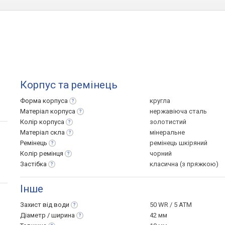
Корпус та ремінець
Форма
корпуса
кругла
Матеріал
корпуса
нержавіюча сталь
Колір
корпуса
золотистий
Матеріал
скла
мінеральне
Ремінець
ремінець шкіряний
Колір
ремінця
чорний
Застібка
класична (з пряжкою)
Інше
Захист від
води
50 WR / 5 ATM
Діаметр /
ширина
42 мм