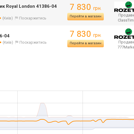
7 830
к Royal London 41386-04
грн.
Продаве
Перейти в магазин
(Київ)
Поскаржитись
ClassTi
7 830
грн.
86-04
Продаве
(Київ)
Поскаржитись
Перейти в магазин
777Mark