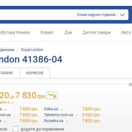
тільки наручні годинники
обутова техніка
Клімат
Дім
Дитячі товари
Авто
одинники
/
Royal London
ndon 41386-04
ИТАННЯ
КОРИСНЕ
Я
920
7 830
грн.
до
ціни
→
6
a
→
7 830 грн.
Deka.ua
→
7 830 грн.
com.ua
→
7 830 грн.
Taketime.com.ua
→
5 920 грн.
a
→
7 830 грн.
Rozetka.ua
→
7 830 грн.
исок
додати до порівняння