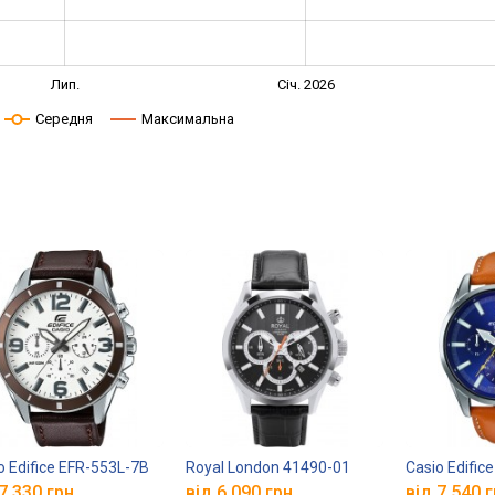
Лип.
Січ. 2026
Середня
Максимальна
o Edifice EFR-553L-7B
Royal London 41490-01
Casio Edific
7 330 грн.
від 6 090 грн.
від 7 540 г