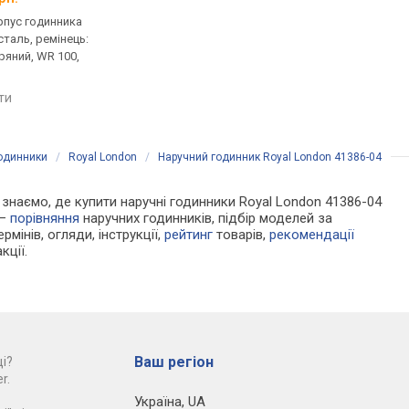
рпус годинника
кварцові, корпус годинника
кварцові, корпус го
таль, ремінець:
нержавіюча сталь, ремінець:
нержавіюча сталь, р
ряний, WR 100,
ремінець шкіряний, WR 100,
ремінець шкіряний, W
США
Італія
яти
порівняти
порівняти
годинники
/
Royal London
/
Наручний годинник Royal London 41386-04
Ми знаємо, де купити наручні годинники Royal London 41386-04
 —
порівняння
наручних годинників, підбір моделей за
рмінів, огляди, інструкції,
рейтинг
товарів,
рекомендації
кції.
Ваш регіон
і?
r.
Україна
,
UA