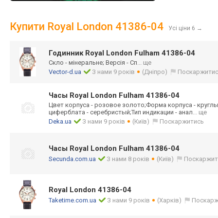
Купити Royal London 41386-04
Усі ціни 6
→
Годинник Royal London Fulham 41386-04
Скло - мінеральне; Версія - Сп
... ще
Vector-d.ua
З нами 9 років
(Дніпро)
Поскаржити
Часы Royal London Fulham 41386-04
Цвет корпуса - розовое золото;Форма корпуса - круглы
циферблата - серебристый;Тип индикации - анал
... ще
Deka.ua
З нами 9 років
(Київ)
Поскаржитись
Часы Royal London Fulham 41386-04
Secunda.com.ua
З нами 8 років
(Київ)
Поскаржит
Royal London 41386-04
Taketime.com.ua
З нами 9 років
(Харків)
Поскарж