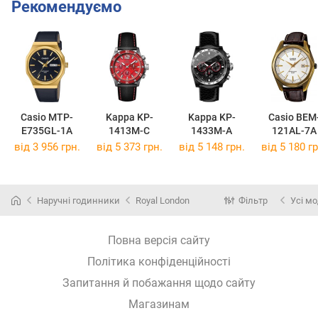
Рекомендуємо
Casio MTP-
Kappa KP-
Kappa KP-
Casio BEM
E735GL-1A
1413M-C
1433M-A
121AL-7A
від 3 956 грн.
від 5 373 грн.
від 5 148 грн.
від 5 180 гр
Наручні годинники
Royal London
Фільтр
Усі мо
Повна версія сайту
Політика конфіденційності
Запитання й побажання щодо сайту
Магазинам