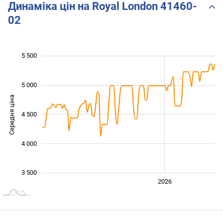
Динаміка цін на Royal London 41460-
02
5 500
 000
 500
 000
 000
 500
5 000
Середня ціна
4 500
3 000
4 000
3 500
2024
2025
2028
2026
L