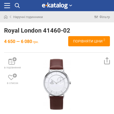
Наручні годинники
Фільтр
Шукали
раніше
Royal London 41460-02
2
4 650 — 6 080
ПОРІВНЯТИ ЦІНИ
грн.
в порівняння
в список