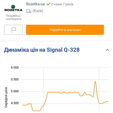
Rozetka.ua
З нами 7 років
(Київ)
Продавець:
room&space
Перейти в магазин
Динаміка цін на Signal Q-328
6 000
 000
 500
 000
 500
5 500
Середня ціна
5 000
3 000
4 500