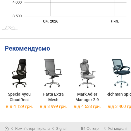
4 000
3 500
Січ. 2027
Лип.
Січ. 2026
Лип.
L
Рекомендуємо
Special4you
Hatta Extra
Mark Adler
Richman Spi
CloudRest
Mesh
Manager 2.9
від 4 129 грн.
від 3 999 грн.
від 4 533 грн.
від 3 400 гр
Комп'ютерні крісла
Signal
Фільтр
Усі моделі