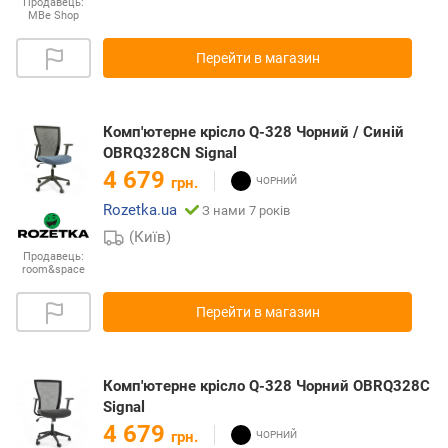
Продавець:
MBe Shop
Перейти в магазин
Комп'ютерне крісло Q-328 Чорний / Синій
OBRQ328CN Signal
4 679
грн.
Rozetka.ua
З нами 7 років
(Київ)
Продавець:
room&space
Перейти в магазин
Комп'ютерне крісло Q-328 Чорний OBRQ328C
Signal
4 679
грн.