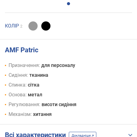
КОЛІР
2
AMF Patric
Призначення:
для персоналу
Сидіння:
тканина
Спинка:
сітка
Основа:
метал
Регулювання:
висоти сидіння
Механізм:
хитання
Всі характеристики
Докладніше