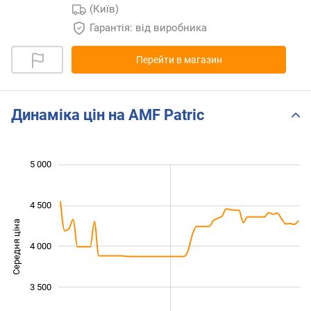
(Київ)
Гарантія: від виробника
Перейти в магазин
Динаміка цін на AMF Patric
 200
 400
 600
 500
 500
 000
5 000
4 500
Середня ціна
4 000
3 400
3 500