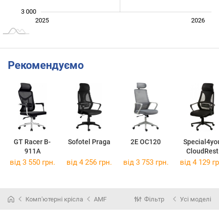
3 000
Лип.
2027
2025
2026
L
Рекомендуємо
GT Racer B-
Sofotel Praga
2E OC120
Special4yo
911A
CloudRest
від 3 550 грн.
від 4 256 грн.
від 3 753 грн.
від 4 129 гр
Комп'ютерні крісла
AMF
Фільтр
Усі моделі