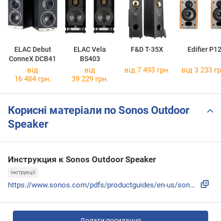
ELAC Debut
ELAC Vela
F&D T-35X
Edifier P1
ConneX DCB41
BS403
від
від
від 7 493 грн.
від 3 233 гр
16 484 грн.
39 229 грн.
Корисні матеріали по Sonos Outdoor
Speaker
Инструкция к Sonos Outdoor Speaker
інструкції
https://www.sonos.com/pdfs/productguides/en-us/sonos_outdoo...
Додати посилання