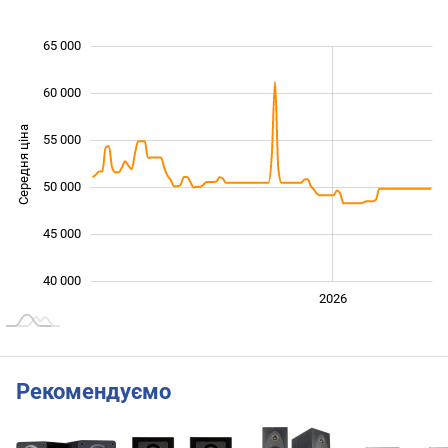
65 000
 000
 000
 000
60 000
Середня ціна
55 000
40 000
50 000
45 000
40 000
2024
2025
2028
2026
L
Рекомендуємо