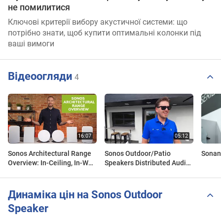
не помилитися
Ключові критерії вибору акустичної системи: що
потрібно знати, щоб купити оптимальні колонки під
ваші вимоги
Відеоогляди
4
Sonos Architectural Range
Sonos Outdoor/Patio
Sonan
Overview: In-Ceiling, In-Wall
Speakers Distributed Audio
& Outdoor Speakers For
in Denver Colorado
Home Renovations
Динаміка цін на Sonos Outdoor
Speaker