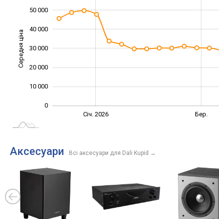
50 000
40 000
Середня ціна
30 000
10 000
20 000
10 000
0
Лист.
Черв.
Лют.
Груд.
Квіт.
Вер.
Січ. 2026
Бер.
L
Аксесуари
Всі аксесуари для Dali Kupid
→