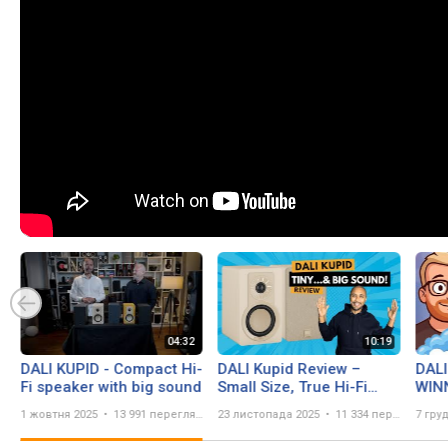
DALI KUPID - Compact Hi-
DALI Kupid Review –
DAL
Fi speaker with big sound
Small Size, True Hi-Fi
WINN
Experience
Kupi
1 жовтня 2025
13 991 перегляд
23 листопада 2025
11 334 перегляда
7 гру