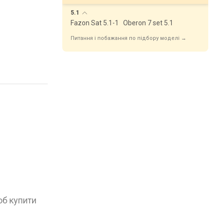
5.1
Fazon Sat 5.1-1
Oberon 7 set 5.1
Питання і побажання по підбору моделі →
об купити