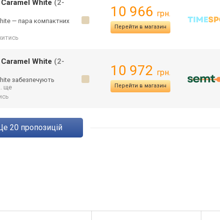
y Caramel White
(2-
10 966
грн.
White — пара компактних
Перейти в магазин
житись
y Caramel White
(2-
10 972
грн.
White забезпечують
Перейти в магазин
.. ще
ись
ще
20
пропозицій