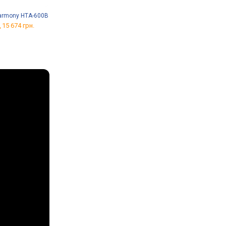
armony HTA-600B
Yamaha NS-SW050
PreSonus Eris Sub8
 15 674 грн.
від 9 914 грн.
від 9 441 грн.