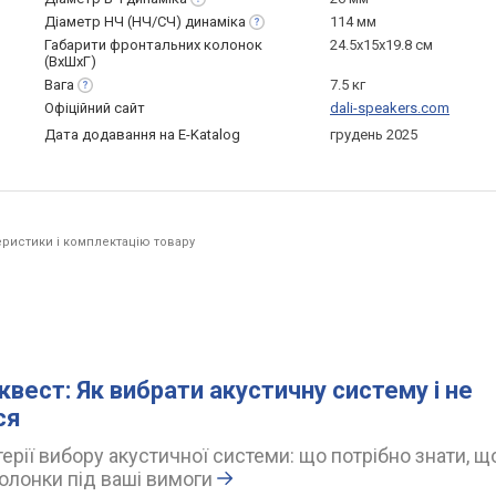
Діаметр НЧ (НЧ/СЧ)
динаміка
114 мм
Габарити фронтальних колонок
24.5x15x19.8 см
(ВхШхГ)
Вага
7.5 кг
Офіційний сайт
dali-speakers.com
Дата додавання на E-Katalog
грудень 2025
ристики і комплектацію товару
квест: Як вибрати акустичну систему і не
ся
ерії вибору акустичної системи: що потрібно знати, щ
олонки під ваші вимоги