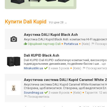
Купити Dali Kupid
Усі ціни 28
→
Акустика DALI Kupid Black Ash
Акустика DALI Kupid Black Ash: компактна HI-FI аудіосисте
Офіційний партнер Dali
Portativ.ua
(Київ)
Поскар
Dali KUPID Black Ash
Dali KUPID Dali KUPID забезпечує компактний, високопр
індивідуальними динаміками, подвійним басом і ши
... ще
Mirakustiki.ua
З нами 5 років
(Київ)
Поскаржитис
Акустична система DALI Kupid Caramel White 
Акустична система DALI Kupid Caramel White Компактні HI-
Створена, щоб вписатися. Створена, щоб виділятися Ел
Soundmag.ua
З нами 8 років
(Київ)
Гарантія: 12 мі
Поскаржитись