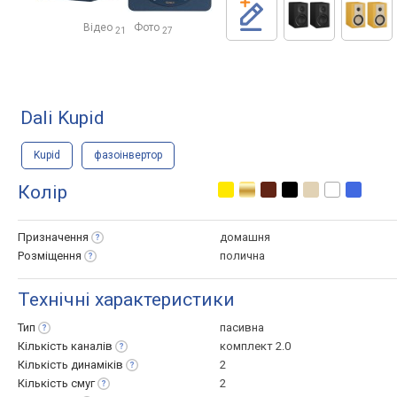
Відео
Фото
21
27
Dali Kupid
Kupid
фазоінвертор
Колір
Призначення
домашня
Розміщення
полична
Технічні характеристики
Тип
пасивна
Кількість
каналів
комплект 2.0
Кількість
динаміків
2
Кількість
смуг
2