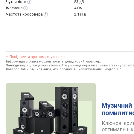
Чутливість
83 дБ
Імпеданс
4 Ом
Частота
кросовера
2.1 кГц
Повідомити про помилку в описі
Інформація в описі моделі носить довідковий характер.
Завжди
перед покупкою уточнюйте у менеджера інтернет-магазину характе
Каталог Dali 2026
- новинки, хіти продажів і найактуальніші моделі Dali.
Музичний 
помилити
Ключові крит
оптимальні к