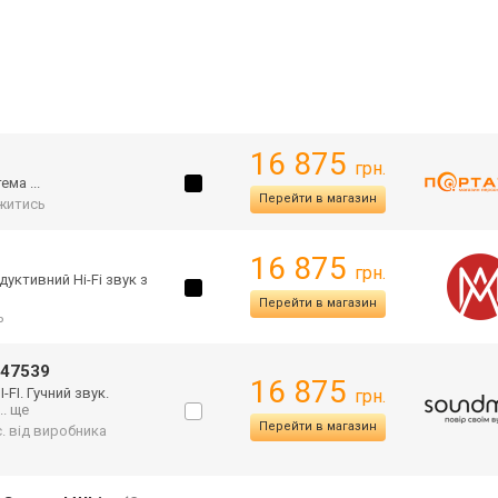
16 875
грн.
ма ...
Перейти в магазин
житись
16 875
грн.
одуктив
ний Hi-Fi звук з
Перейти в магазин
ь
247539
16 875
FI. Гучний звук.
грн.
... ще
Перейти в магазин
с. від виробника