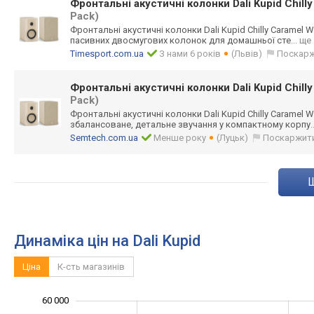
Фронтальні акустичні колонки Dali Kupid Chill
Pack)
Фронтальні акустичні колонки Dali Kupid Chilly Caramel 
пасивних двосмугових колонок для домашньої сте
... ще
Timesport.com.ua
З нами 6 років
(Львів)
Поскар
Фронтальні акустичні колонки Dali Kupid Chill
Pack)
Фронтальні акустичні колонки Dali Kupid Chilly Caramel 
збалансоване, детальне звучання у компактному корпу
.
Semtech.com.ua
Менше року
(Луцьк)
Поскаржит
Динаміка цін на Dali Kupid
Ціна
К-сть магазинів
60 000
-20 000
-10 000
70 000