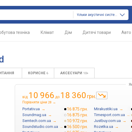
тільки акустичні системи
обутова техніка
Клімат
Дім
Дитячі товари
Авто
d
ПИТАННЯ
КОРИСНЕ
АКСЕСУАРИ
6
10+
Я
10 966
18 360
грн.
від
до
Порівняти ціни
→
28
Portativ.ua
→
16 875 грн.
Mirakustiki.ua
→
Soundmag.ua
→
16 875 грн.
Timesport.com.ua
→
Semtech.com.ua
→
10 972 грн.
Justbuy.com.ua
→
Soundstudio.com.ua
→
16 500 грн.
Rozetka.ua
→