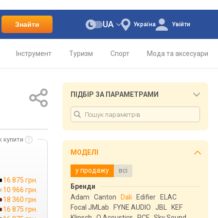
UA
Знайти
Україна
Увійти
Інструмент
Туризм
Спорт
Мода та аксесуари
ПІДБІР ЗА ПАРАМЕТРАМИ
к купити
МОДЕЛІ
у продажу
всі
16 875 грн.
Бренди
10 966 грн.
Adam
Canton
Dali
Edifier
ELAC
18 360 грн.
Focal JMLab
FYNE AUDIO
JBL
KEF
16 875 грн.
Klipsch
Q Acoustics
RCF
Sky Sound