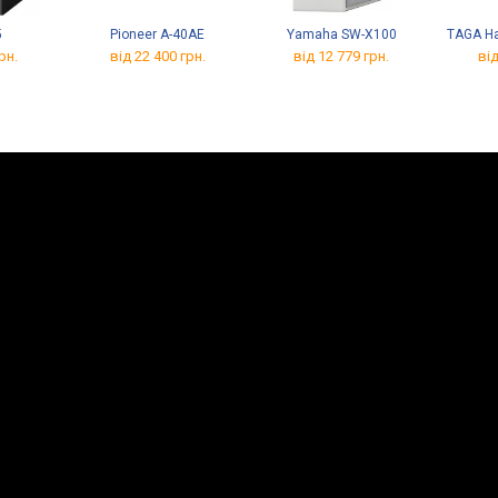
5
Pioneer A-40AE
Yamaha SW-X100
TAGA H
рн.
від 22 400 грн.
від 12 779 грн.
від