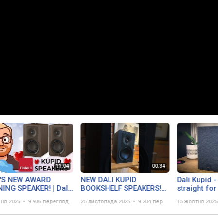
I'S NEW AWARD
NEW DALI KUPID
Dali Kupid -
ING SPEAKER! | Dali
BOOKSHELF SPEAKERS!
straight for
d Speakers Overview
#HiFi #Audio #Speakers
дня 2025
9 936 переглядів
25 листопада 2025
9 204 перегляда
15 жовтня 2025
#New