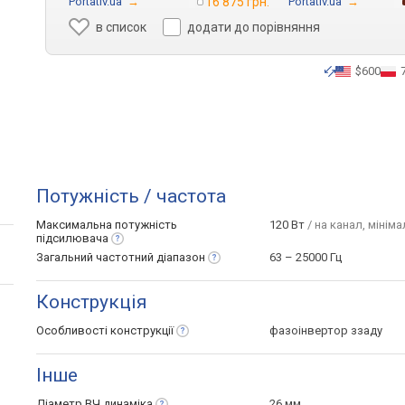
Portativ.ua
→
16 875 грн.
Portativ.ua
→
в список
додати до порівняння
$600
Потужність / частота
Максимальна потужність
120 Вт
/ на канал, мініма
підсилювача
Загальний частотний
діапазон
63 – 25000 Гц
Конструкція
Особливості
конструкції
фазоінвертор ззаду
Інше
Діаметр ВЧ
динаміка
26 мм