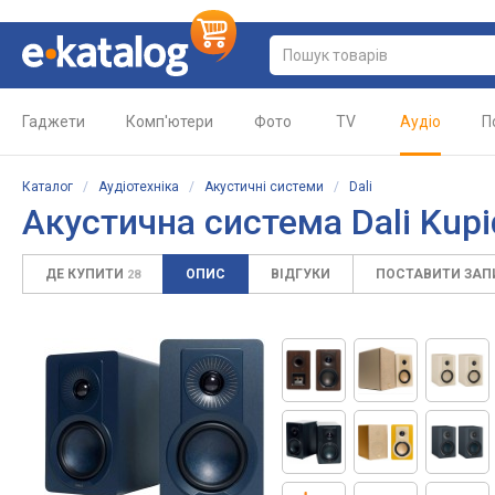
Гаджети
Комп'ютери
Фото
TV
Аудіо
П
Каталог
/
Аудіотехніка
/
Акустичні системи
/
Dali
Акустична система Dali Kupi
ДЕ КУПИТИ
ОПИС
ВІДГУКИ
ПОСТАВИТИ ЗА
28