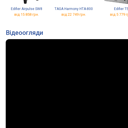
Edifier Airpulse SW8
TAGA Harmony HTA-800
Edifier T
від 15 858 грн.
від 22 749 грн.
від 5 779 г
Відеоогляди