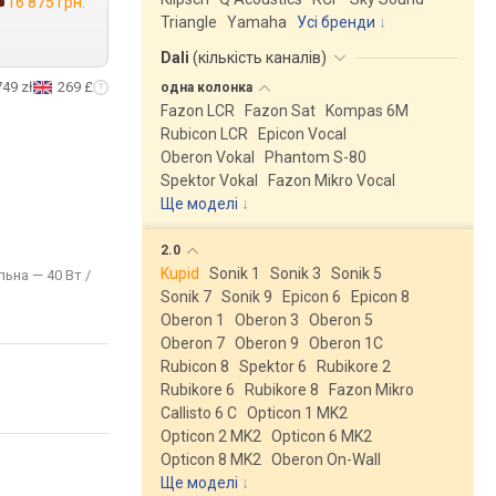
16 875 грн.
Triangle
Yamaha
Усі бренди
Dali
(
кількість каналів
)
749 zł
269 £
одна
колонка
Fazon LCR
Fazon Sat
Kompas 6M
Rubicon LCR
Epicon Vocal
Oberon Vokal
Phantom S-80
Spektor Vokal
Fazon Mikro Vocal
Ще моделі
↓
2.0
Kupid
Sonik 1
Sonik 3
Sonik 5
льна — 40 Вт /
Sonik 7
Sonik 9
Epicon 6
Epicon 8
Oberon 1
Oberon 3
Oberon 5
Oberon 7
Oberon 9
Oberon 1C
Rubicon 8
Spektor 6
Rubikore 2
Rubikore 6
Rubikore 8
Fazon Mikro
Callisto 6 C
Opticon 1 MK2
Opticon 2 MK2
Opticon 6 MK2
Opticon 8 MK2
Oberon On-Wall
Ще моделі
↓