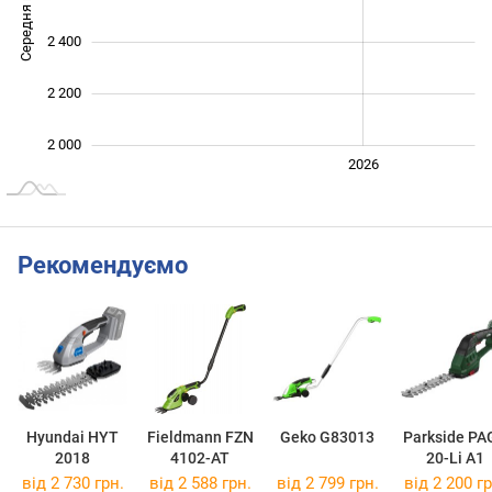
Середня ціна
2 000
2 400
2 200
2 000
2024
2025
2028
2026
L
Рекомендуємо
Hyundai HYT
Fieldmann FZN
Geko G83013
Parkside PA
2018
4102-AT
20-Li A1
від 2 730 грн.
від 2 588 грн.
від 2 799 грн.
від 2 200 гр