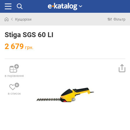
Кущорізи
Фільтр
Шукали
раніше
Stiga SGS 60 LI
2 679
грн.
в порівняння
в список