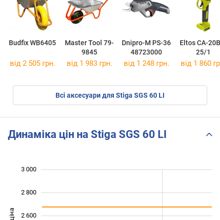
Budfix WB6405
Master Tool 79-
Dnipro-M PS-36
Eltos CA-20
9845
48723000
25/1
від 2 505 грн.
від 1 983 грн.
від 1 248 грн.
від 1 860 гр
Всі аксесуари для Stiga SGS 60 LI
Динаміка цін на Stiga SGS 60 LI
3 000
 600
 800
 200
2 800
2 600